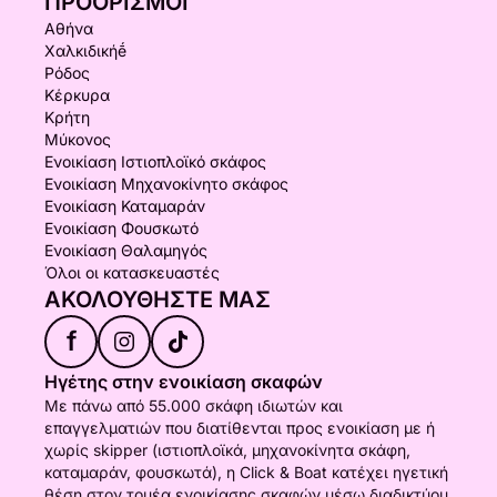
ΠΡΟΟΡΙΣΜΟΊ
Αθήνα
Χαλκιδικήḗ
Ρόδος
Κέρκυρα
Κρήτη
Μύκονος
Ενοικίαση Ιστιοπλοϊκό σκάφος
Ενοικίαση Μηχανοκίνητο σκάφος
Ενοικίαση Καταμαράν
Ενοικίαση Φουσκωτό
Ενοικίαση Θαλαμηγός
Όλοι οι κατασκευαστές
ΑΚΟΛΟΥΘΉΣΤΕ ΜΑΣ
f
Ηγέτης στην ενοικίαση σκαφών
Με πάνω από 55.000 σκάφη ιδιωτών και
επαγγελματιών που διατίθενται προς ενοικίαση με ή
χωρίς skipper (ιστιοπλοϊκά, μηχανοκίνητα σκάφη,
καταμαράν, φουσκωτά), η Click & Boat κατέχει ηγετική
θέση στον τομέα ενοικίασης σκαφών μέσω διαδικτύου.