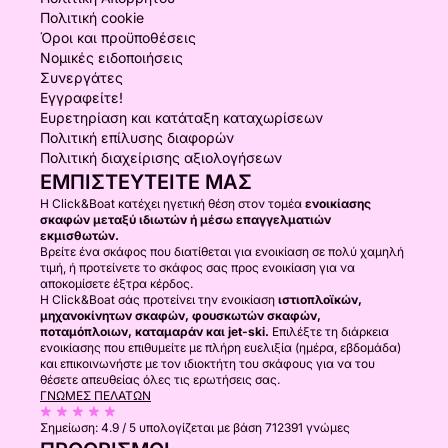
Πολιτική cookie
Όροι και προϋποθέσεις
Νομικές ειδοποιήσεις
Συνεργάτες
Εγγραφείτε!
Ευρετηρίαση και κατάταξη καταχωρίσεων
Πολιτική επίλυσης διαφορών
Πολιτική διαχείρισης αξιολογήσεων
ΕΜΠΙΣΤΕΥΤΕΊΤΕ ΜΑΣ
Η Click&Boat κατέχει ηγετική θέση στον τομέα
ενοικίασης
σκαφών μεταξύ ιδιωτών ή μέσω επαγγελματιών
εκμισθωτών.
Βρείτε ένα σκάφος που διατίθεται για ενοικίαση σε πολύ χαμηλή
τιμή, ή προτείνετε το σκάφος σας προς ενοικίαση για να
αποκομίσετε έξτρα κέρδος.
Η Click&Boat σάς προτείνει την ενοικίαση
ιστιοπλοϊκών,
μηχανοκίνητων σκαφών, φουσκωτών σκαφών,
ποταμόπλοιων, καταμαράν και jet-ski.
Επιλέξτε τη διάρκεια
ενοικίασης που επιθυμείτε με πλήρη ευελιξία (ημέρα, εβδομάδα)
και επικοινωνήστε με τον ιδιοκτήτη του σκάφους για να του
θέσετε απευθείας όλες τις ερωτήσεις σας.
ΓΝΏΜΕΣ ΠΕΛΑΤΏΝ
Σημείωση:
4.9 / 5
υπολογίζεται με βάση 712391 γνώμες