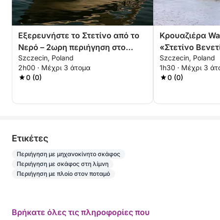
Εξερευνήστε το Στετίνο από το
Κρουαζιέρα Wa
Νερό – 2ωρη περιήγηση στο
«Στετίνο Βενετ
Szczecin, Poland
Szczecin, Poland
Κάστρο και το Νησί
εμπειρία 1,5 ώ
2h00 · Μέχρι 3 άτομα
1h30 · Μέχρι 3 άτ
0 (0)
0 (0)
Eτικέτες
Περιήγηση με μηχανοκίνητο σκάφος
Περιήγηση με σκάφος στη λίμνη
Περιήγηση με πλοίο στον ποταμό
Βρήκατε όλες τις πληροφορίες που