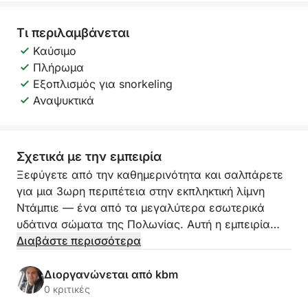
Τι περιλαμβάνεται
Καύσιμο
Πλήρωμα
Εξοπλισμός για snorkeling
Αναψυκτικά
Σχετικά με την εμπειρία
Ξεφύγετε από την καθημερινότητα και σαλπάρετε
για μια 3ωρη περιπέτεια στην εκπληκτική λίμνη
Ντάμπιε — ένα από τα μεγαλύτερα εσωτερικά
υδάτινα σώματα της Πολωνίας. Αυτή η εμπειρία
είναι ιδανική για λάτρεις της φύσης, φίλους ή
Διαβάστε περισσότερα
οικογένειες που θέλουν να χαλαρώσουν, να
κολυμπήσουν και να απολαύσουν μια γαλήνια
Διοργανώνεται από kbm
φέτα του Στετίνου από μια φρέσκια οπτική γωνία.
0 κριτικές