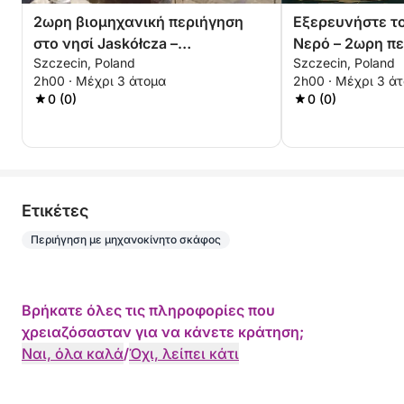
2ωρη βιομηχανική περιήγηση
Εξερευνήστε το
στο νησί Jaskółcza –
Νερό – 2ωρη πε
Szczecin, Poland
Szczecin, Poland
Ανακαλύψτε την ξεχασμένη
Κάστρο και το 
2h00 · Μέχρι 3 άτομα
2h00 · Μέχρι 3 ά
πλευρά του Szczecin
0 (0)
0 (0)
Eτικέτες
Περιήγηση με μηχανοκίνητο σκάφος
Βρήκατε όλες τις πληροφορίες που
χρειαζόσασταν για να κάνετε κράτηση;
Ναι, όλα καλά
/
Όχι, λείπει κάτι