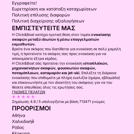
Εγγραφείτε!
Ευρετηρίαση και κατάταξη καταχωρίσεων
Πολιτική επίλυσης διαφορών
Πολιτική διαχείρισης αξιολογήσεων
ΕΜΠΙΣΤΕΥΤΕΊΤΕ ΜΑΣ
Η Click&Boat κατέχει ηγετική θέση στον τομέα
ενοικίασης
σκαφών μεταξύ ιδιωτών ή μέσω επαγγελματιών
εκμισθωτών.
Βρείτε ένα σκάφος που διατίθεται για ενοικίαση σε πολύ χαμηλή
τιμή, ή προτείνετε το σκάφος σας προς ενοικίαση για να
αποκομίσετε έξτρα κέρδος.
Η Click&Boat σάς προτείνει την ενοικίαση
ιστιοπλοϊκών,
μηχανοκίνητων σκαφών, φουσκωτών σκαφών,
ποταμόπλοιων, καταμαράν και jet-ski.
Επιλέξτε τη διάρκεια
ενοικίασης που επιθυμείτε με πλήρη ευελιξία (ημέρα, εβδομάδα)
και επικοινωνήστε με τον ιδιοκτήτη του σκάφους για να του
θέσετε απευθείας όλες τις ερωτήσεις σας.
ΓΝΏΜΕΣ ΠΕΛΑΤΏΝ
Σημείωση:
4.9 / 5
υπολογίζεται με βάση 713471 γνώμες
ΠΡΟΟΡΙΣΜΟΊ
Αθήνα
Χαλκιδικήḗ
Ρόδος
Κέρκυρα