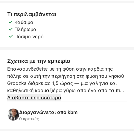
Τι περιλαμβάνεται
Καύσιμο
Πλήρωμα
Πόσιμο νερό
Σχετικά με την εμπειρία
Επανασυνδεθείτε με τη φύση στην καρδιά της
πόλης σε αυτή την περιήγηση στη φύση του νησιού
Grodzka διάρκειας 1,5 ώρας — μια γαλήνια και
καθηλωτική κρουαζιέρα γύρω από ένα από τα πιο
πράσινα διαμάντια του Szczecin.
Διαβάστε περισσότερα
Επιβιβαστείτε και πλεύστε γύρω από το νησί
Διοργανώνεται από kbm
Grodzka, μια μοναδική εστία άγριας φύσης που
0 κριτικές
περιβάλλεται από αστική ζωή. Καθώς το σκάφος
κινείται απαλά κατά μήκος των ήσυχων νερών, ο