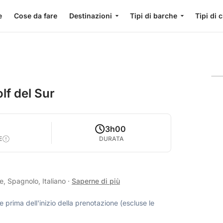
e
Cose da fare
Destinazioni
Tipi di barche
Tipi di 
lf del Sur
3h00
E
DURATA
e, Spagnolo, Italiano
·
Saperne di più
 prima dell'inizio della prenotazione (escluse le