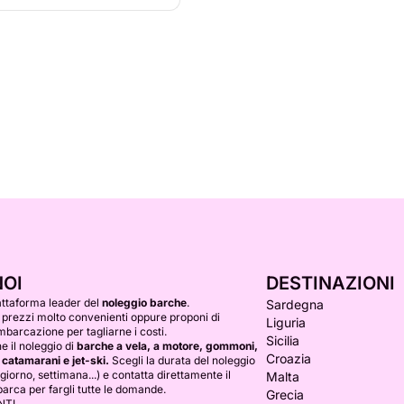
NOI
DESTINAZIONI
attaforma leader del
noleggio barche
.
Sardegna
 prezzi molto convenienti oppure proponi di
Liguria
mbarcazione per tagliarne i costi.
Sicilia
 il noleggio di
barche a vela, a motore, gommoni,
Croazia
 catamarani e jet-ski.
Scegli la durata del noleggio
(giorno, settimana...) e contatta direttamente il
Malta
barca per fargli tutte le domande.
Grecia
NTI