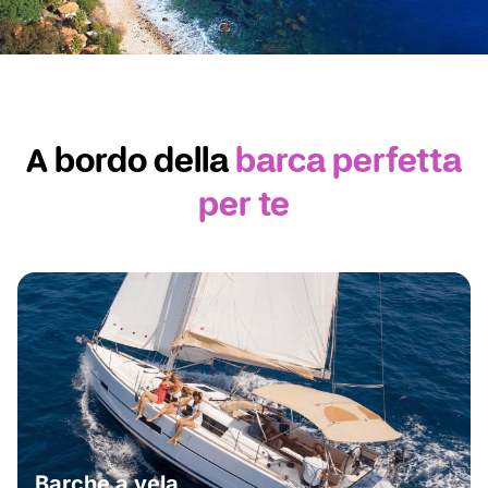
Sicilia
Un colpo di fulmine
A bordo della
barca perfetta
per te
Scoprire
Barche a vela