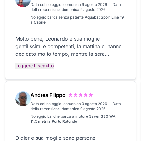
Data del noleggio
domenica 9 agosto 2026
·
Data
della recensione
domenica 9 agosto 2026
Noleggio
barca senza patente
Aquabat Sport Line 19
a
Caorle
Molto bene, Leonardo e sua moglie
gentilissimi e competenti, la mattina ci hanno
dedicato molto tempo, mentre la sera
chiaramente c’era un po’ di stress di rientro.La
Leggere il seguito
barca è ideale per un giro in laguna, nei fiumi
intorno a Caorle e il mare aperto prossimo
alla Brussa, esperienza bellissima e pranzo al
Mazarack fantastico con comodo parcheggio
Andrea Filippo
Data del noleggio
domenica 9 agosto 2026
·
Data
della recensione
domenica 9 agosto 2026
Noleggio barche
barca a motore
Saver 330 WA -
11.5 metri
a
Porto Rotondo
Didier e sua moglie sono persone