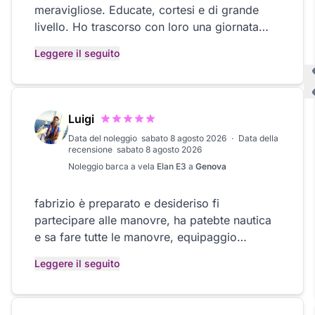
meravigliose. Educate, cortesi e di grande
livello. Ho trascorso con loro una giornata
magnifica, a mio avviso perfetta in ogni
Leggere il seguito
dettaglio. Spero di riaverli a bordo quanto
prima
Luigi
Data del noleggio
sabato 8 agosto 2026
·
Data della
recensione
sabato 8 agosto 2026
Noleggio
barca a vela
Elan E3
a
Genova
fabrizio è preparato e desideriso fi
partecipare alle manovre, ha patebte nautica
e sa fare tutte le manovre, equipaggio
fantastico rispetto e cordialita massimi,
Leggere il seguito
grande passione per la vela dimostrata anche
in condizioni di vento scarsissimo e caldo
torrido, ha sempre gradito andare a vela!!!