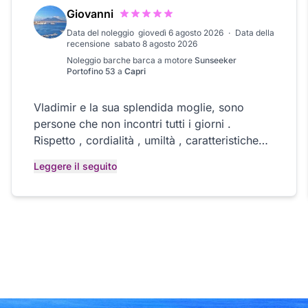
consigliatissimo
Giovanni
Data del noleggio
giovedì 6 agosto 2026
·
Data della
recensione
sabato 8 agosto 2026
Noleggio barche
barca a motore
Sunseeker
Portofino 53
a
Capri
Vladimir e la sua splendida moglie, sono
persone che non incontri tutti i giorni .
Rispetto , cordialità , umiltà , caratteristiche
molto apprezzate che ormai sono dimenticate
Leggere il seguito
da tutti . Vorrei tutti i clienti così