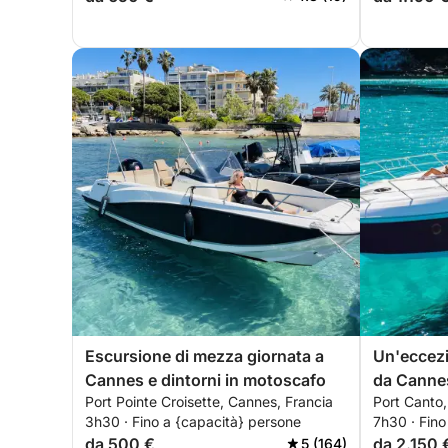
Escursione di mezza giornata a
Un'eccezi
Cannes e dintorni in motoscafo
da Canne
Port Pointe Croisette, Cannes, Francia
Port Canto,
della Ses
3h30 · Fino a {capacità} persone
7h30 · Fino
da 500 €
da 2.150 
5 (164)