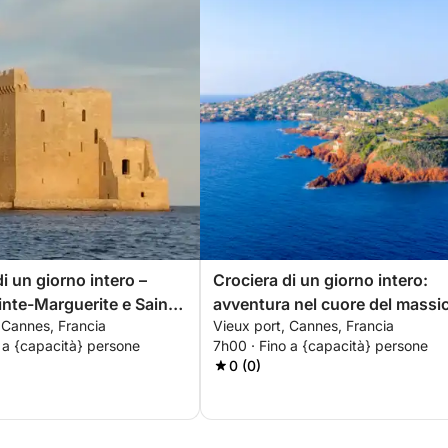
i un giorno intero –
Crociera di un giorno intero:
inte-Marguerite e Saint-
avventura nel cuore del massi
 Cannes, Francia
Vieux port, Cannes, Francia
dell'Esterel
 a {capacità} persone
7h00 · Fino a {capacità} persone
0 (0)