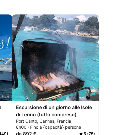
a
Escursione di un giorno alle Isole
)
di Lerino (tutto compreso)
Port Canto, Cannes, Francia
8h00 · Fino a {capacità} persone
da 892 €
 (49)
5 (75)