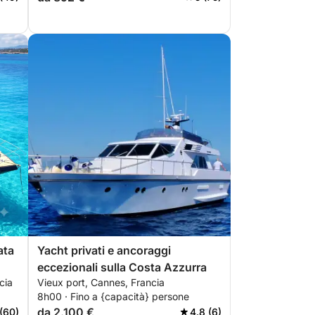
ata
Yacht privati e ancoraggi
eccezionali sulla Costa Azzurra
cia
Vieux port, Cannes, Francia
8h00 · Fino a {capacità} persone
da 2.100 €
(60)
4.8 (6)