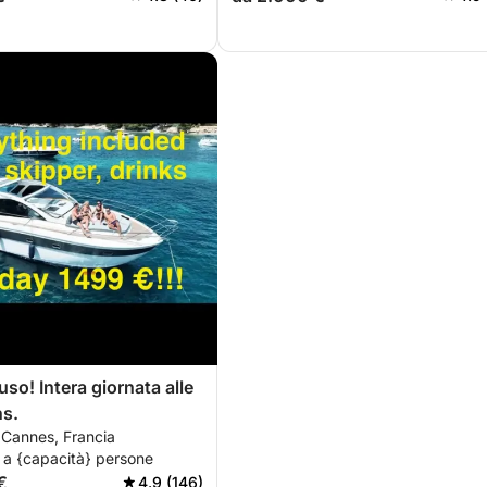
uso! Intera giornata alle
ns.
 Cannes, Francia
 a {capacità} persone
€
4.9 (146)