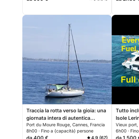
Traccia la rotta verso la gioia: una
Tutto incl
giornata intera di autentica
Isole Leri
Port du Moure Rouge, Cannes, Francia
Vieux port,
navigazione a vela a Cannes su
8h00 · Fino a {capacità} persone
6h00 · Fino
una barca a vela.
da 400 €
da 1.500 
4.9 (67)