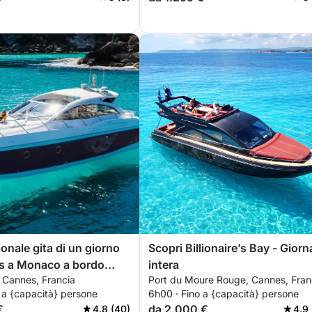
onale gita di un giorno
Scopri Billionaire’s Bay - Giorn
s a Monaco a bordo
intera
 Cannes, Francia
Port du Moure Rouge, Cannes, Fran
sa C48
 a {capacità} persone
6h00 · Fino a {capacità} persone
€
da 2.000 €
4.8 (40)
4.9 