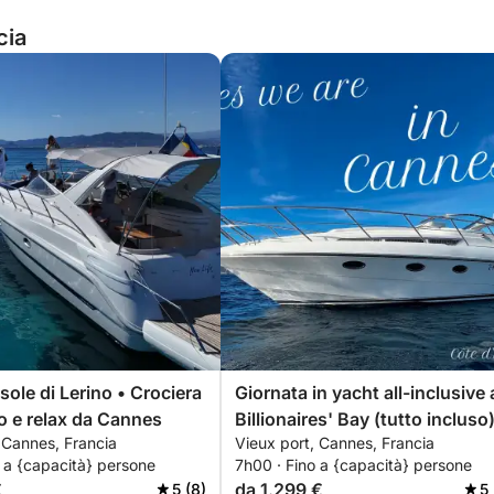
cia
Isole di Lerino • Crociera
Giornata in yacht all-inclusive 
 e relax da Cannes
Billionaires' Bay (tutto incluso
 Cannes, Francia
Vieux port, Cannes, Francia
 a {capacità} persone
7h00 · Fino a {capacità} persone
€
da 1.299 €
5 (8)
5