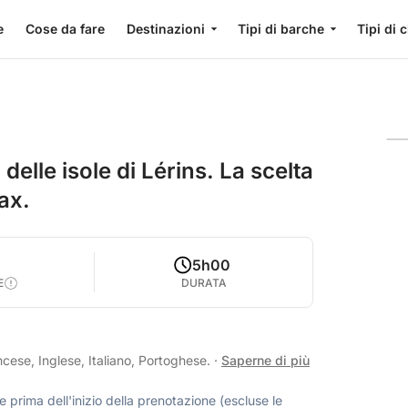
e
Cose da fare
Destinazioni
Tipi di barche
Tipi di 
delle isole di Lérins. La scelta
ax.
5h00
E
DURATA
cese, Inglese, Italiano, Portoghese.
·
Saperne di più
 prima dell'inizio della prenotazione (escluse le