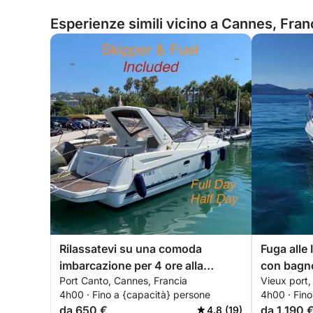
Esperienze simili vicino a Cannes, Fran
Rilassatevi su una comoda
Fuga alle 
imbarcazione per 4 ore alla
con bagno
Port Canto, Cannes, Francia
Vieux port,
scoperta delle isole di Lérins.
4h00 · Fino a {capacità} persone
4h00 · Fino
Sconto speciale per le coppie!
da 650 €
da 1.190 
4.8 (19)