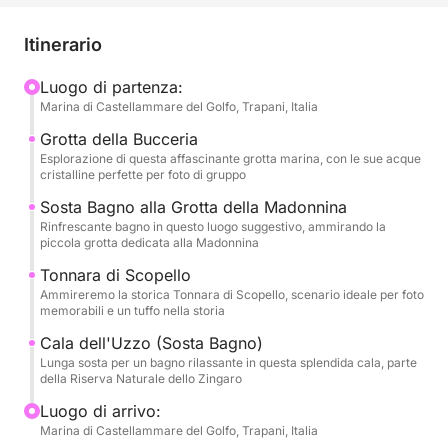
acquatiche indimenticabili. Lasciate a casa lo stress
e immergetevi in un'atmosfera di gioia e libertà,
Itinerario
mentre navighiamo verso luoghi magici che faranno
da sfondo a ricordi preziosi.
Luogo di partenza:
Marina di Castellammare del Golfo, Trapani, Italia
La nostra barca sarà il vostro palcoscenico
Grotta della Bucceria
galleggiante per una giornata epica. Navigheremo
Esplorazione di questa affascinante grotta marina, con le sue acque
cristalline perfette per foto di gruppo
lungo la costa, esplorando la misteriosa Grotta della
Bucceria, dove l'acqua cristallina e i giochi di luce
Sosta Bagno alla Grotta della Madonnina
Rinfrescante bagno in questo luogo suggestivo, ammirando la
creeranno un'atmosfera quasi incantata, perfetta per
piccola grotta dedicata alla Madonnina
un brindisi speciale. Ci fermeremo per bagni
Tonnara di Scopello
rinfrescanti in calette da sogno, come la suggestiva
Ammireremo la storica Tonnara di Scopello, scenario ideale per foto
Grotta della Madonnina, con le sue acque invitanti, e
memorabili e un tuffo nella storia
la splendida Cala dell'Uzzo, un angolo di paradiso
Cala dell'Uzzo (Sosta Bagno)
nella Riserva Naturale dello Zingaro, dove potrete
Lunga sosta per un bagno rilassante in questa splendida cala, parte
tuffarvi e divertirvi in gruppo. Ammireremo anche la
della Riserva Naturale dello Zingaro
storia che emerge dalle acque con la maestosa
Luogo di arrivo:
Tonnara di Scopello, un simbolo della tradizione
Marina di Castellammare del Golfo, Trapani, Italia
marinaresca siciliana, offrendo uno sfondo perfetto