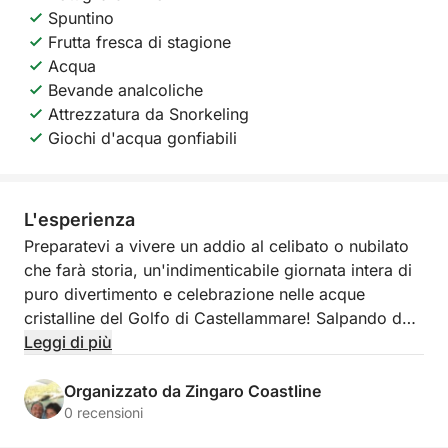
Spuntino
Frutta fresca di stagione
Acqua
Bevande analcoliche
Attrezzatura da Snorkeling
Giochi d'acqua gonfiabili
L'esperienza
Preparatevi a vivere un addio al celibato o nubilato
che farà storia, un'indimenticabile giornata intera di
puro divertimento e celebrazione nelle acque
cristalline del Golfo di Castellammare! Salpando dal
pittoresco porto locale, vi invitiamo a un'esclusiva
Leggi di più
avventura pensata per onorare il/la futuro/a sposo/a
con stile, risate e panorami mozzafiato. Questo tour
Organizzato da Zingaro Coastline
è il connubio perfetto tra la bellezza selvaggia della
0 recensioni
Sicilia, momenti di festa in compagnia e avventure