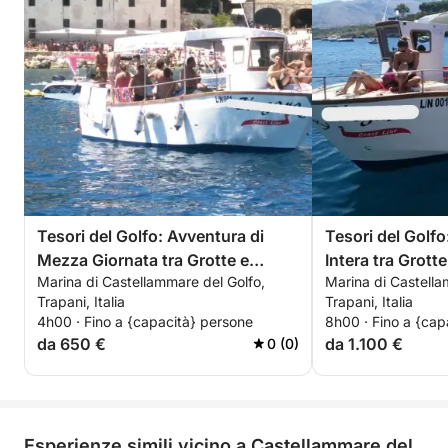
celebrazione, l'addio al celibato/nubilato che avete
sempre sognato, immersi nello splendore del
Mediterraneo
Tesori del Golfo: Avventura di
Tesori del Golf
Mezza Giornata tra Grotte e
Intera tra Grott
Marina di Castellammare del Golfo,
Marina di Castella
Tonnare
Tonnare e Blu In
Trapani, Italia
Trapani, Italia
4h00 · Fino a {capacità} persone
8h00 · Fino a {cap
da 650 €
da 1.100 €
0 (0)
Esperienze simili vicino a Castellammare del