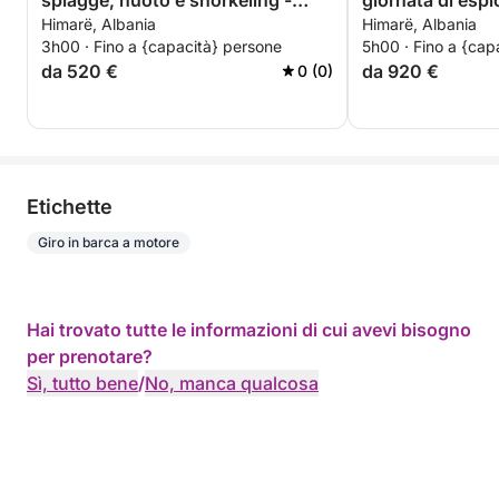
spiagge, nuoto e snorkeling -
giornata di espl
Himarë, Albania
Himarë, Albania
Tour esclusivo di 3 ore
e relax
3h00 · Fino a {capacità} persone
5h00 · Fino a {cap
da 520 €
da 920 €
0 (0)
Etichette
Giro in barca a motore
Hai trovato tutte le informazioni di cui avevi bisogno
per prenotare?
Sì, tutto bene
/
No, manca qualcosa