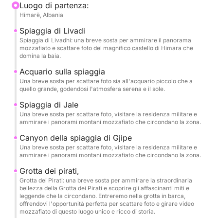
Luogo di partenza:
Himarë, Albania
A nord, potrete ammirare la serena bellezza della
spiaggia di Gjipe, dove la luce dorata del tramonto
Spiaggia di Livadi
si riflette dolcemente sull'acqua, creando una scena
Spiaggia di Livadhi: una breve sosta per ammirare il panorama
mozzafiato e scattare foto del magnifico castello di Himara che
quasi onirica.
domina la baia.
Acquario sulla spiaggia
A sud, il viaggio prosegue verso Porto Palermo,
Una breve sosta per scattare foto sia all'acquario piccolo che a
costeggiando lo storico Castello di Ali Pasha, dove il
quello grande, godendosi l'atmosfera serena e il sole.
paesaggio diventa ancora più suggestivo al
Spiaggia di Jale
crepuscolo e offre uno sfondo indimenticabile per la
Una breve sosta per scattare foto, visitare la residenza militare e
serata.
ammirare i panorami montani mozzafiato che circondano la zona.
Canyon della spiaggia di Gjipe
Con il mare calmo, l'aria fresca e uno scenario
Una breve sosta per scattare foto, visitare la residenza militare e
ammirare i panorami montani mozzafiato che circondano la zona.
spettacolare in ogni direzione, questo tour al
tramonto è perfetto per le coppie in cerca di
Grotta dei pirati,
un'esperienza romantica, così come per chiunque
Grotta dei Pirati: una breve sosta per ammirare la straordinaria
bellezza della Grotta dei Pirati e scoprire gli affascinanti miti e
desideri rilassarsi e godersi una fuga di pace in riva
leggende che la circondano. Entreremo nella grotta in barca,
al mare.
offrendovi l'opportunità perfetta per scattare foto e girare video
mozzafiato di questo luogo unico e ricco di storia.