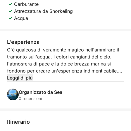
Carburante
Attrezzatura da Snorkeling
Acqua
L'esperienza
C'è qualcosa di veramente magico nell'ammirare il
tramonto sull'acqua. I colori cangianti del cielo,
l'atmosfera di pace e la dolce brezza marina si
fondono per creare un'esperienza indimenticabile.
Leggi di più
I nostri speciali tour al tramonto sono pensati per
permettervi di godervi questo momento
Organizzato da Sea
meraviglioso nel modo più rilassante e memorabile.
0 recensioni
Mentre il sole scompare lentamente sotto
l'orizzonte, sarete circondati da panorami costieri
mozzafiato e da una sensazione di calma unica che
Itinerario
renderà questa esperienza davvero speciale.