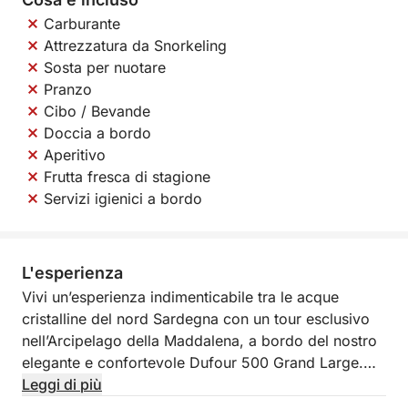
Carburante
Attrezzatura da Snorkeling
Sosta per nuotare
Pranzo
Cibo / Bevande
Doccia a bordo
Aperitivo
Frutta fresca di stagione
Servizi igienici a bordo
L'esperienza
Vivi un’esperienza indimenticabile tra le acque
cristalline del nord Sardegna con un tour esclusivo
nell’Arcipelago della Maddalena, a bordo del nostro
elegante e confortevole Dufour 500 Grand Large.
Questa imbarcazione a vela di 15 metri unisce
Leggi di più
spazio, eleganza e prestazioni, offrendoti tutto il