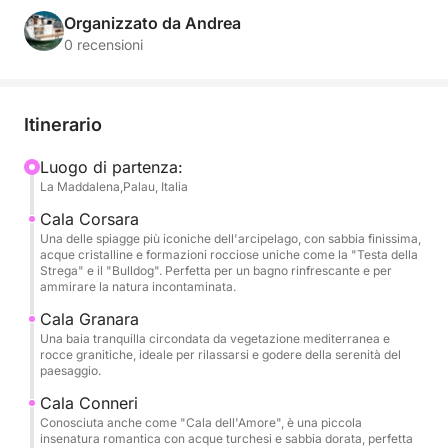
comfort necessario per una giornata di puro relax e
Organizzato da Andrea
scoperta.
0 recensioni
La nostra escursione giornaliera ti porterà alla
scoperta delle isole più iconiche dell’arcipelago.
Itinerario
Navigheremo tra Spargi, con le sue spiagge bianche
e calette tranquille, Budelli, famosa per la
Luogo di partenza:
La Maddalena,Palau, Italia
straordinaria Spiaggia Rosa (visibile dal mare per
preservarne la bellezza naturale), e Santa Maria, con
Cala Corsara
le sue acque turchesi perfette per una sosta bagno o
Una delle spiagge più iconiche dell'arcipelago, con sabbia finissima,
acque cristalline e formazioni rocciose uniche come la "Testa della
snorkeling.
Strega" e il "Bulldog". Perfetta per un bagno rinfrescante e per
ammirare la natura incontaminata.
Durante la giornata potrai goderti il sole sul ponte,
Cala Granara
fare il bagno in calette nascoste e, se lo desideri,
Una baia tranquilla circondata da vegetazione mediterranea e
rocce granitiche, ideale per rilassarsi e godere della serenità del
partecipare alle manovre di vela per vivere appieno
paesaggio.
l’esperienza nautica. A bordo troverai ampi spazi
Cala Conneri
esterni, una zona prendisole, una dinette comoda e
Conosciuta anche come "Cala dell'Amore", è una piccola
cabine per cambiarti o riposare.
insenatura romantica con acque turchesi e sabbia dorata, perfetta