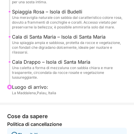
per una sosta intima.
L’attività è pensata per piccoli gruppi, per garantire
Spiaggia Rosa – Isola di Budelli
un’atmosfera rilassata e personale. Ideale per
Una meraviglia naturale con sabbia dal caratteristico colore rosa,
dovuto a frammenti di conchiglie e coralli. Accesso vietato per
coppie, famiglie o gruppi di amici che vogliono
preservarne la bellezza; è possibile ammirarla solo dal mare.
esplorare una delle zone più belle del Mediterraneo
Cala di Santa Maria – Isola di Santa Maria
in totale sicurezza e comfort.
Una spiaggia ampia e sabbiosa, protetta da rocce e vegetazione,
con fondali che digradano dolcemente, ideale per nuotare e
Prenota ora il tuo posto e salpa con noi verso un
rilassarsi.
angolo di paradiso!
Cala Drappo – Isola di Santa Maria
Una caletta a forma di mezzaluna con sabbia chiara e mare
trasparente, circondata da rocce rosate e vegetazione
lussureggiante.
Luogo di arrivo:
La Maddalena,Palau, Italia
Cose da sapere
Politica di cancellazione