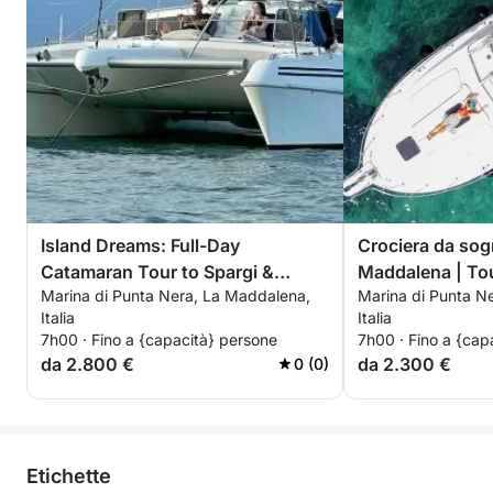
Island Dreams: Full-Day
Crociera da sog
Catamaran Tour to Spargi &
Maddalena | Tou
Marina di Punta Nera, La Maddalena,
Marina di Punta N
Budelli
intero in yacht 
Italia
Italia
del Bertram 33
7h00 · Fino a {capacità} persone
7h00 · Fino a {cap
da 2.800 €
da 2.300 €
0 (0)
Etichette