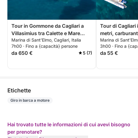
Tour in Gommone da Cagliari a
Tour di Cagliar
Villasimius tra Calette e Mare
metri, carburan
Marina di Sant'Elmo, Cagliari, Italia
Marina di Sant'Elmo,
Cristallino
incluse!
7h00 · Fino a {capacità} persone
3h00 · Fino a {cap
da 650 €
da 55 €
5 (7)
Etichette
Giro in barca a motore
Hai trovato tutte le informazioni di cui avevi bisogno
per prenotare?