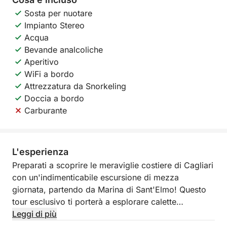
Sosta per nuotare
Impianto Stereo
Acqua
Bevande analcoliche
Aperitivo
WiFi a bordo
Attrezzatura da Snorkeling
Doccia a bordo
Carburante
L'esperienza
Preparati a scoprire le meraviglie costiere di Cagliari
con un'indimenticabile escursione di mezza
giornata, partendo da Marina di Sant'Elmo! Questo
tour esclusivo ti porterà a esplorare calette
nascoste, grotte misteriose e piscine naturali,
Leggi di più
regalandoti un'esperienza di relax e divertimento.