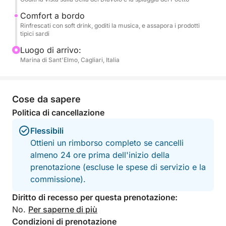
comfort e piacere. Avrai a disposizione uno skipper
professionale (italiano e inglese) e il carburante è
Comfort a bordo
Rinfrescati con soft drink, goditi la musica, e assapora i prodotti
incluso. Potrai goderti le soste per il bagno, relax e
tipici sardi
snorkeling, con maschere e boccaglio a
Luogo di arrivo:
disposizione. La musica a bordo creerà l'atmosfera
Marina di Sant'Elmo, Cagliari, Italia
perfetta, e avrai sempre a disposizione acqua fresca
e soft drink. Per rinfrescarti, una comoda scaletta
per la discesa in acqua e una doccetta d'acqua
Cose da sapere
dolce ti attenderanno. Un tendalino offrirà ombra
quando desiderato, e un frigorifero a bordo
Politica di cancellazione
manterrà fresche le tue bevande. Non mancherà una
Flessibili
deliziosa degustazione di prodotti tipici sardi, per un
Ottieni un rimborso completo se cancelli
assaggio autentico dell'isola
almeno 24 ore prima dell'inizio della
prenotazione (escluse le spese di servizio e la
commissione).
Diritto di recesso per questa prenotazione:
No.
Per saperne di più
Condizioni di prenotazione