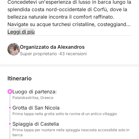
Concedetevi un'esperienza di lusso in barca lungo la
splendida costa nord-occidentale di Corfù, dove la
bellezza naturale incontra il comfort raffinato.
Navigate su acque turchesi cristalline, costeggiando
scogliere spettacolari, spiagge dorate e calette
Leggi di più
appartate accessibili solo via mare. Rilassatevi a
bordo con stile, godendovi la dolce brezza marina,
Organizzato da Alexandros
viste panoramiche e un senso di assoluta privacy e
Super proprietario ·
43 recensioni
tranquillità. Questo viaggio esclusivo offre un modo
privilegiato per esplorare la costa più incontaminata
di Corfù: perfetto per chi cerca eleganza, relax e
Itinerario
momenti indimenticabili sul Mar Ionio.
Luogo di partenza:
Palaiokastritsa, Greece
Grotta di San Nicola
Prima tappa nella grotta sotto le rovine di un antico villaggio
Spiaggia di Castelia
Prima tappa per nuotare nella spiaggia nascosta accessibile solo in
barca