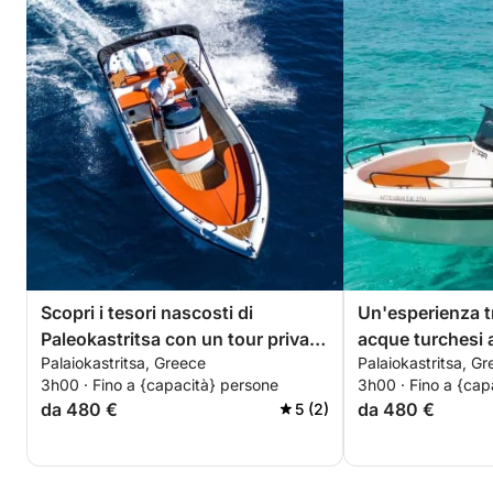
Scopri i tesori nascosti di
Un'esperienza t
Paleokastritsa con un tour privato
acque turchesi a
Palaiokastritsa, Greece
Palaiokastritsa, G
in barca.
3h00 · Fino a {capacità} persone
3h00 · Fino a {cap
da 480 €
da 480 €
5 (2)