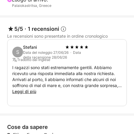
Palaiokastritsa, Greece
5/5
·
1 recensioni
Le recensioni sono presentate in ordine cronologico
Stefani
S
Data del noleggio 27/06/26 · Data
della recensione 28/06/26
Tradotto dal Inglese
I ragazzi sono stati estremamente gentili. Abbiamo
ricevuto una risposta immediata alla nostra richiesta.
Arrivati al porto, li abbiamo informati che alcuni di noi
soffrono di mal di mare e, con nostra grande sorpresa,
questa volta non abbiamo avuto alcun problema, il che
Leggi di più
dimostra la loro professionalità e quella della barca.
L'intera esperienza è stata meravigliosa, abbiamo
persino visitato alcune spiagge non incluse
nell'itinerario. Un'esperienza fantastica e un servizio
impeccabile!
Cose da sapere