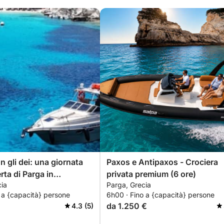
n gli dei: una giornata
Paxos e Antipaxos - Crociera
rta di Parga in
privata premium (6 ore)
cia
Parga, Grecia
o
 a {capacità} persone
6h00 · Fino a {capacità} persone
da 1.250 €
4.3 (5)