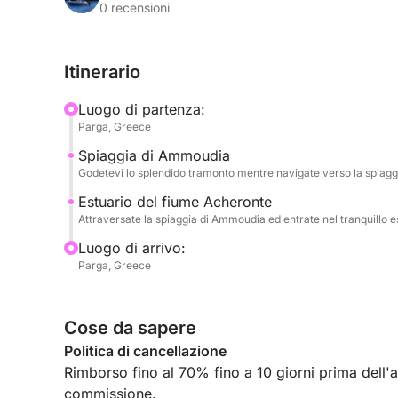
viaggio prosegue attraversando la spiaggia di Am
0 recensioni
del fiume Acheronte, una perla nascosta nota per 
lussureggianti.
Itinerario
Una volta attraccati, avrai del tempo libero per es
Luogo di partenza:
lungo sentieri tranquilli, visita i luoghi di intere
Parga, Greece
delle taverne lungo il fiume, immergendoti nell'au
Spiaggia di Ammoudia
Godetevi lo splendido tramonto mentre navigate verso la spiag
Il tuo comfort è la nostra priorità: la barca disp
ombreggiato, un ampio lettino prendisole doppio 
Estuario del fiume Acheronte
Attraversate la spiaggia di Ammoudia ed entrate nel tranquillo e
analcoliche. Sono disponibili anche maschere da 
la crociera.
Luogo di arrivo:
Parga, Greece
Non perdetevi questa indimenticabile esperienza 
Prenotate subito il vostro posto e godetevi una s
Cose da sapere
Acheronte.
Politica di cancellazione
Rimborso fino al 70% fino a 10 giorni prima dell'arr
commissione.