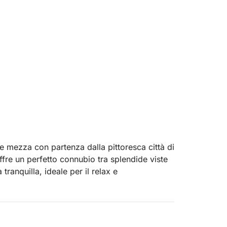
 e mezza con partenza dalla pittoresca città di
ffre un perfetto connubio tra splendide viste
 tranquilla, ideale per il relax e
 spiaggia di Ammoudia. Osserva il cielo
 mentre ti godi la dolce brezza marina. Il