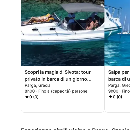
Scopri la magia di Sivota: tour
Salpa per 
privato in barca di un giorno
barca di 
Parga, Grecia
Parga, Gre
intero da Parga
8h00 · Fino a {capacità} persone
9h00 · Fino
0 (0)
0 (0)