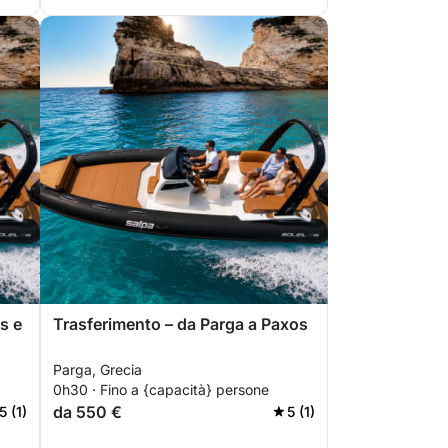
s e
Trasferimento – da Parga a Paxos
Parga, Grecia
0h30 · Fino a {capacità} persone
da 550 €
5 (1)
5 (1)