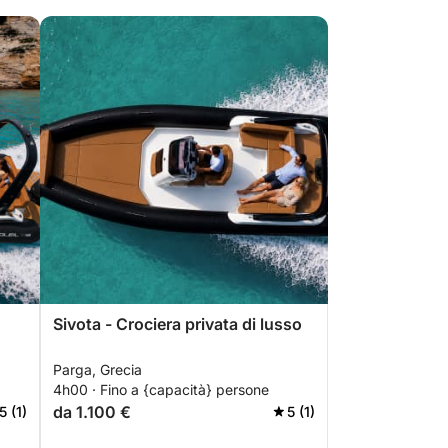
Sivota - Crociera privata di lusso
Parga, Grecia
4h00 · Fino a {capacità} persone
da 1.100 €
5 (1)
5 (1)