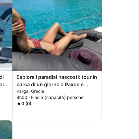
di
Esplora i paradisi nascosti: tour in
ola
barca di un giorno a Paxos e
Parga, Grecia
Antipaxos da Parga
8h00 · Fino a {capacità} persone
0 (0)