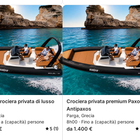
rociera privata di lusso
Crociera privata premium Paxo
Antipaxos
cia
Parga, Grecia
 a {capacità} persone
8h00 · Fino a {capacità} persone
€
da 1.400 €
5 (1)