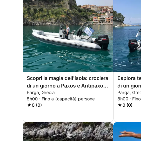
Scopri la magia dell'isola: crociera
Esplora t
di un giorno a Paxos e Antipaxos
di un gior
Parga, Grecia
Parga, Gre
da Parga
Sivota da
8h00 · Fino a {capacità} persone
8h00 · Fino
0 (0)
0 (0)