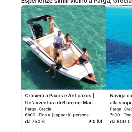
Esperienze simili vicino a Parga, Grecia
Crociera a Paxos e Antipaxos |
Naviga co
Un'avventura di 6 ore nel Mar
alla scope
Parga, Grecia
Parga, Gre
Egeo
motoscaf
6h00 · Fino a {capacità} persone
7h00 · Fino
da 750 €
da 800 €
0 (0)