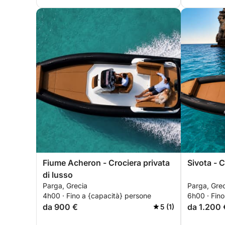
Fiume Acheron - Crociera privata
Sivota - C
di lusso
Parga, Grecia
Parga, Gre
4h00 · Fino a {capacità} persone
6h00 · Fino
da 900 €
da 1.200 
5 (1)