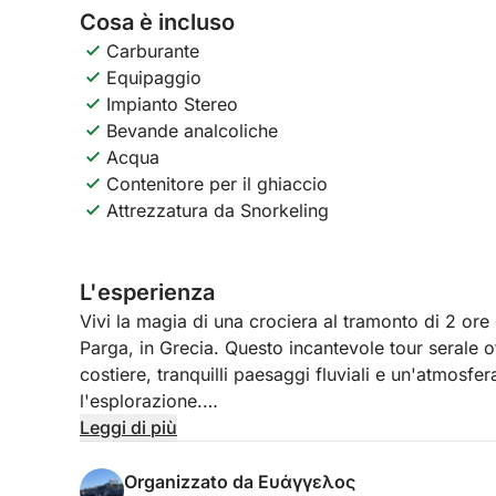
Cosa è incluso
Carburante
Equipaggio
Impianto Stereo
Bevande analcoliche
Acqua
Contenitore per il ghiaccio
Attrezzatura da Snorkeling
L'esperienza
Vivi la magia di una crociera al tramonto di 2 ore
Parga, in Grecia. Questo incantevole tour serale o
costiere, tranquilli paesaggi fluviali e un'atmosfera
l'esplorazione.
Leggi di più
Salpa al tramonto, dirigendoti verso la splendida
trasformarsi in vivaci tonalità di arancione e rosa,
Organizzato da Ευάγγελος