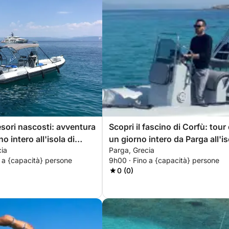
esori nascosti: avventura
Scopri il fascino di Corfù: tour 
no intero all'isola di
un giorno intero da Parga all'is
cia
Parga, Grecia
 Parga!
di Corfù!
 a {capacità} persone
9h00 · Fino a {capacità} persone
0 (0)