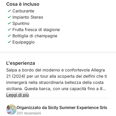
Cosa è incluso
Carburante
Impianto Stereo
Spuntino
Frutta fresca di stagione
Bottiglia di champagne
Equipaggio
L'esperienza
Salpa a bordo del moderno e confortevole Allegra
21 (2024) per un tour alla scoperta dei delfini che ti
immergerà nella straordinaria bellezza della costa
siciliana. Questa barca, con una capacità fino a 8
persone, è perfetta per piccoli gruppi di amici o
Leggi di più
famiglie in cerca di una giornata di relax e
avventura. Dotata di un ampio prendisole, comodi
Organizzato da Sicily Summer Experience Srls
divani e stereo Bluetooth, offre l'ambiente ideale per
201 recensioni