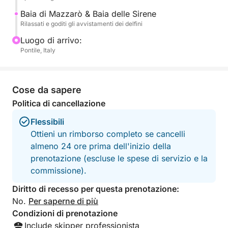
-Grotta Azzurra
Baia di Mazzarò & Baia delle Sirene
- Baia di Mazzarò e Baia delle Sirene
Rilassati e goditi gli avvistamenti dei delfini
Luogo di arrivo:
Incluso:
Pontile, Italy
- Champagne, frutta e snack
- Sistema audio ed equipaggio professionale per
un'esperienza fluida.
Cose da sapere
Politica di cancellazione
Prenota ora per una giornata indimenticabile
all'insegna della scoperta e dell'osservazione dei
Flessibili
delfini!
Ottieni un rimborso completo se cancelli
almeno 24 ore prima dell'inizio della
prenotazione (escluse le spese di servizio e la
commissione).
Diritto di recesso per questa prenotazione:
No.
Per saperne di più
Condizioni di prenotazione
Include skipper professionista