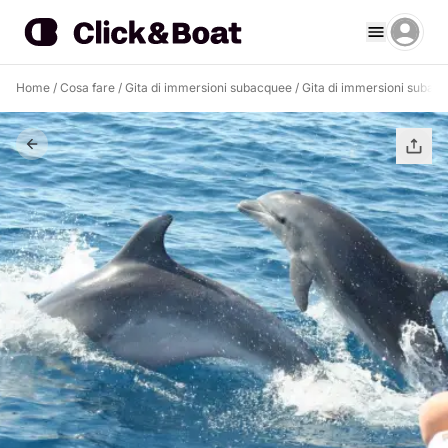
Home
/
Cosa fare
/
Gita di immersioni subacquee
/
Gita di immersioni subacq