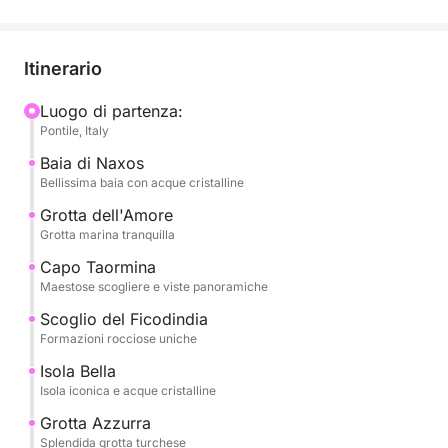
rilassarsi mentre si esplorano alcuni dei luoghi più
suggestivi della costa orientale della Sicilia.
Itinerario
In questo emozionante tour, visiterai la Baia di
Naxos, la tranquilla Grotta dell'Amore e l'imponente
Luogo di partenza:
Pontile, Italy
Capo Taormina, con le sue viste panoramiche.
Scivolerai tra le acque scintillanti della Baia di
Baia di Naxos
Mazzarò e della Baia delle Sirene, perfette per
Bellissima baia con acque cristalline
l'avvistamento dei delfini. Scoprirai anche la
Grotta dell'Amore
spettacolare Isola Bella e l'incantevole Grotta
Grotta marina tranquilla
Azzurra, dove le sue acque turchesi riflettono la luce
Capo Taormina
del sole.
Maestose scogliere e viste panoramiche
Scoglio del Ficodindia
I punti salienti del tour includono:
Formazioni rocciose uniche
-Baia di Naxos
Isola Bella
- Grotta dell'Amore
Isola iconica e acque cristalline
- CapoTaormina
- Scoglio del Ficodindia
Grotta Azzurra
Splendida grotta turchese
- Isola Bella