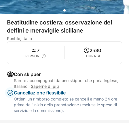
Beatitudine costiera: osservazione dei
delfini e meraviglie siciliane
Pontile, Italia
7
2h30
PERSONE
DURATA
Con skipper
Sarete accompagnati da uno skipper che parla Inglese,
Italiano
·
Saperne di più
Cancellazione flessibile
Ottieni un rimborso completo se cancelli almeno 24 ore
prima dell'inizio della prenotazione (escluse le spese di
servizio e la commissione).