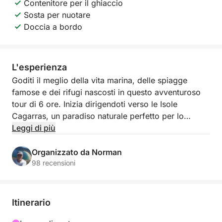
Contenitore per il ghiaccio
Sosta per nuotare
Doccia a bordo
L'esperienza
Goditi il meglio della vita marina, delle spiagge
famose e dei rifugi nascosti in questo avventuroso
tour di 6 ore. Inizia dirigendoti verso le Isole
Cagarras, un paradiso naturale perfetto per lo
snorkeling o il relax. Da lì, costeggia la famosa
Leggi di più
spiaggia di Copacabana e rilassati nelle tranquille
Praia Vermelha e Urca.
Organizzato da Norman
98 recensioni
Non si tratta del solito tour turistico: è un'esperienza
curata nei minimi dettagli con una barca privata, un
equipaggio locale appassionato e la massima
Itinerario
flessibilità. Includiamo piccoli extra che fanno la