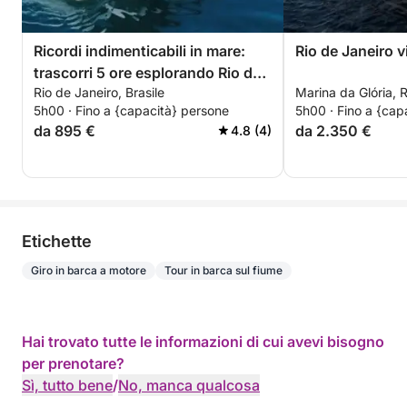
Ricordi indimenticabili in mare:
Rio de Janeiro v
trascorri 5 ore esplorando Rio de
Rio de Janeiro, Brasile
Marina da Glória, R
Janeiro
5h00 · Fino a {capacità} persone
5h00 · Fino a {cap
da 895 €
da 2.350 €
4.8 (4)
Etichette
Giro in barca a motore
Tour in barca sul fiume
Hai trovato tutte le informazioni di cui avevi bisogno
per prenotare?
Sì, tutto bene
/
No, manca qualcosa