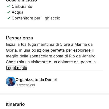
Carburante
Acqua
Contenitore per il ghiaccio
L'esperienza
Inizia la tua fuga marittima di 5 ore a Marina da
Glória, in una posizione perfetta per esplorare il
meglio della spettacolare costa di Rio de Janeiro.
Che tu sia un visitatore o un abitante del posto in
cerca di una nuova prospettiva sulla città, questo
Leggi di più
tour offre panorami indimenticabili e il fascino della
costa.
Organizzato da Daniel
0 recensioni
Costa oltre luoghi iconici come il Pan di Zucchero e
lo skyline del centro di Rio, poi dirigiti verso acque
più tranquille dove potrai ancorare, nuotare e
Itinerario
goderti la natura vibrante. Con acqua fresca e