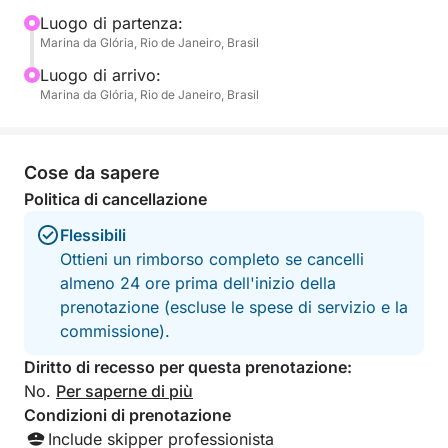
ghiaccio inclusi a bordo, sei libero di portare le tue
Luogo di partenza:
Marina da Glória, Rio de Janeiro, Brasil
bevande o snack preferiti per completare la tua
esperienza.
Luogo di arrivo:
Marina da Glória, Rio de Janeiro, Brasil
Questo tour è pensato per chi desidera godersi il
sole, respirare l'aria dell'oceano e sfuggire al ritmo
frenetico della città, anche solo per poche ore. C'è
Cose da sapere
spazio per distendersi, fare un tuffo nelle acque
Politica di cancellazione
calde e catturare ricordi indimenticabili di Rio da una
Flessibili
prospettiva unica.
Ottieni un rimborso completo se cancelli
almeno 24 ore prima dell'inizio della
prenotazione (escluse le spese di servizio e la
commissione).
Diritto di recesso per questa prenotazione:
No.
Per saperne di più
Condizioni di prenotazione
Include skipper professionista