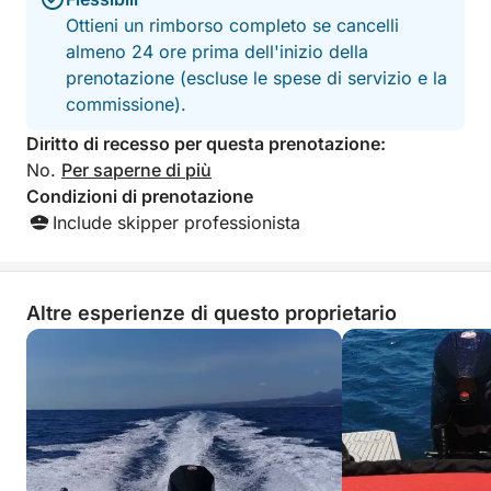
abbandonandovi alla bellezza, questo è il vostro
Ottieni un rimborso completo se cancelli
posto in prima fila per assistere allo spettacolo più
almeno 24 ore prima dell'inizio della
affascinante della Sicilia: il tramonto sul mare.
prenotazione (escluse le spese di servizio e la
commissione).
Diritto di recesso per questa prenotazione:
No.
Per saperne di più
Condizioni di prenotazione
Include skipper professionista
Altre esperienze di questo proprietario