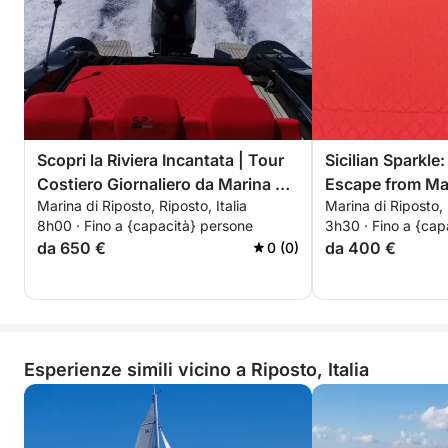
Scopri la Riviera Incantata | Tour
Sicilian Sparkle
Costiero Giornaliero da Marina di
Escape from Mar
Marina di Riposto, Riposto, Italia
Marina di Riposto, 
Riposto a bordo dello SPX 24
8h00 · Fino a {capacità} persone
3h30 · Fino a {cap
da 650 €
da 400 €
0 (0)
Esperienze simili vicino a Riposto, Italia