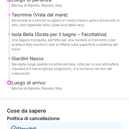
Marina di Riposto, Riposto, Italy
ammirando la vista dell'antico Teatro Greco dal
mare. Faremo una sosta vicino a Isola Bella, dove
Taormina (Vista dal mare)
potrai fare un tuffo rinfrescante o semplicemente
Ammirate le iconiche scogliere e l'antico teatro greco arroccato in
alto, che risplende nella calda luce della sera.
ammirare i colori cangianti del cielo che si riflettono
sull'acqua. Il tour prosegue con calma, lasciandoti
Isola Bella (Sosta per il bagno – Facoltativa)
Una laguna tranquilla, perfetta per una nuotata al tramonto o per
immergere nell'atmosfera tranquilla mentre la costa
scattare foto mentre il sole si riflette sulla superficie cristallina del
si tinge di tenui toni rosa, arancioni e viola.
mare.
Giardini Naxos
Ciò che rende speciale questo tour è il perfetto
Navigate lungo questa incantevole baia, nota per la sua atmosfera
equilibrio tra intimità, bellezza e tranquillità. A
rilassata e il meraviglioso lungomare, ora immerso nei toni del
crepuscolo.
differenza delle imbarcazioni affollate, il Gommone
SPX 24 offre un'esperienza più personale e
Luogo di arrivo:
Marina di Riposto, Riposto, Italy
flessibile, ideale per coppie, piccoli gruppi o
chiunque cerchi una fuga di pace. Potrete gustare
bevande analcoliche e snack locali gratuiti mentre
brindiamo alla fine della giornata con l'Etna che si
Cose da sapere
staglia all'orizzonte. Che stiate festeggiando
Politica di cancellazione
qualcosa di speciale o semplicemente
Flessibili