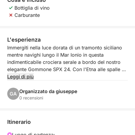
Bottiglia di vino
Carburante
L'esperienza
Immergiti nella luce dorata di un tramonto siciliano
mentre navighi lungo il Mar Ionio in questa
indimenticabile crociera serale a bordo del nostro
elegante Gommone SPX 24. Con l'Etna alle spalle e
le luci scintillanti dei villaggi costieri davanti a te,
Leggi di più
questo tour cattura il vero romanticismo e la magia
della costa siciliana.
Organizzato da giuseppe
GA
0 recensioni
Partendo da Marina di Riposto nel tardo pomeriggio,
navigheremo verso sud lungo la suggestiva costa di
origine lavica, con una prima sosta panoramica nella
Itinerario
storica baia di Giardini Naxos. Mentre il sole inizia a
calare, scivoleremo oltre le scogliere di Taormina,
Luogo di partenza: