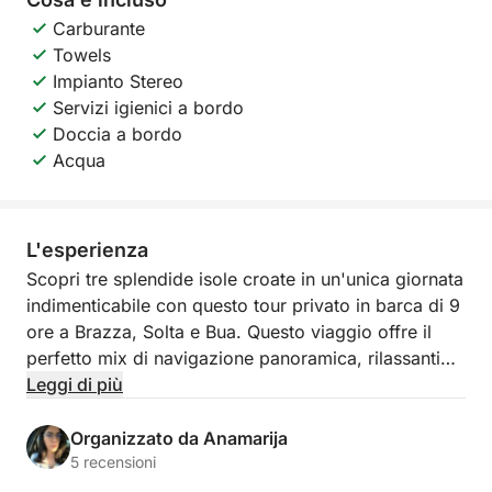
Carburante
Towels
Impianto Stereo
Servizi igienici a bordo
Doccia a bordo
Acqua
L'esperienza
Scopri tre splendide isole croate in un'unica giornata
indimenticabile con questo tour privato in barca di 9
ore a Brazza, Solta e Bua. Questo viaggio offre il
perfetto mix di navigazione panoramica, rilassanti
soste per il bagno ed esplorazione dell'autentica vita
Leggi di più
isolana.
Organizzato da Anamarija
La giornata inizia con una crociera a Brazza, l'isola
5 recensioni
più grande della Dalmazia, dove potrete visitare