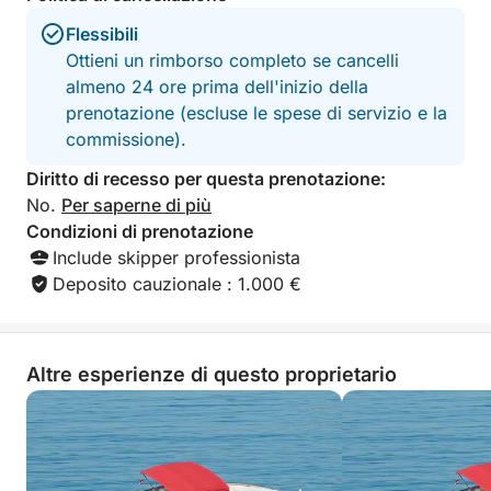
questo tour è l'ideale per i viaggiatori che
desiderano scoprire il fascino di più isole in un'unica
Flessibili
rilassante e comoda escursione di un giorno intero.
Ottieni un rimborso completo se cancelli
almeno 24 ore prima dell'inizio della
prenotazione (escluse le spese di servizio e la
commissione).
Diritto di recesso per questa prenotazione:
No.
Per saperne di più
Condizioni di prenotazione
Include skipper professionista
Deposito cauzionale : 1.000 €
Altre esperienze di questo proprietario