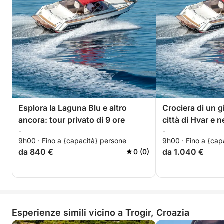
Esplora la Laguna Blu e altro
Crociera di un g
ancora: tour privato di 9 ore
città di Hvar e n
-
-
11 ore
9h00 · Fino a {capacità} persone
9h00 · Fino a {cap
da 840 €
da 1.040 €
0 (0)
Esperienze simili vicino a Trogir, Croazia