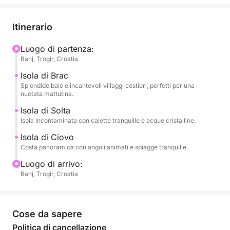
incantevoli baie, nuotare in acque cristalline o
fermarvi in un pittoresco villaggio costiero. Da lì, ci
Itinerario
dirigeremo verso Solta, un'isola tranquilla nota per la
sua natura incontaminata, le calette nascoste e i
Luogo di partenza:
Banj, Trogir, Croatia
tradizionali villaggi di pescatori, il luogo perfetto per
godersi una nuotata tranquilla o una passeggiata sul
Isola di Brac
lungomare.
Splendide baie e incantevoli villaggi costieri, perfetti per una
nuotata mattutina.
Nel pomeriggio, il tour prosegue verso l'isola di Bua,
Isola di Solta
Isola incontaminata con calette tranquille e acque cristalline.
dove potrete esplorare le sue splendide spiagge,
rilassarvi in baie tranquille o fermarvi in un ristorante
Isola di Ciovo
sul lungomare per un delizioso pranzo locale. Lo
Costa panoramica con angoli animati e spiagge tranquille.
skipper personalizzerà l'itinerario in base alle vostre
Luogo di arrivo:
preferenze, garantendo un perfetto equilibrio tra
Banj, Trogir, Croatia
relax ed esplorazione.
Con tante possibilità di nuotare, prendere il sole e
Cose da sapere
ammirare viste panoramiche lungo il percorso,
Politica di cancellazione