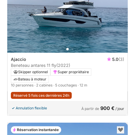
Ajaccio
5.0
(3)
Beneteau antares 11 fly
(2022)
Skipper optionnel
Super propriétaire
Bateau à moteur
10 personnes
· 2 cabines
· 5 couchages
· 12 m
Réservé 5 fois ces dernières 24h
900 €
Annulation flexible
À partir de
/ jour
Réservation instantanée