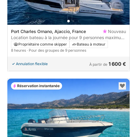
Port Charles Ornano, Ajaccio, France
Nouveau
Location bateau à la journée pour 9 personnes maximum
ou moins..(carburant et skipper inclus) itinéraire au choix
Propriétaire comme skipper
Bateau à moteur
à définir selon vos envies,n’hésitez pas à nous contacter.
8 heures
· Pour des groupes de 9 personnes
1 600 €
Annulation flexible
À partir de
Réservation instantanée