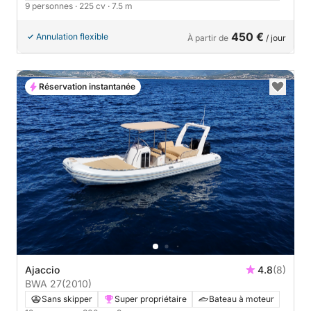
9 personnes
· 225 cv
· 7.5 m
450 €
Annulation flexible
À partir de
/ jour
Réservation instantanée
Ajaccio
4.8
(8)
BWA 27
(2010)
Sans skipper
Super propriétaire
Bateau à moteur