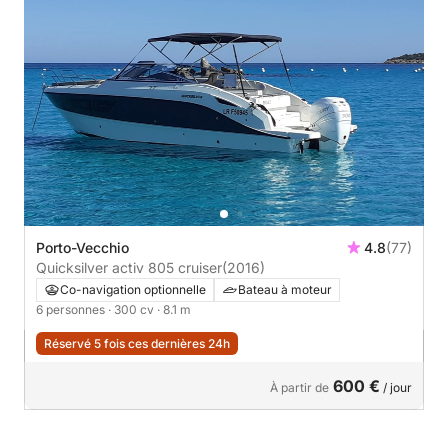
Porto-Vecchio
4.8
(77)
Quicksilver activ 805 cruiser
(2016)
Co-navigation optionnelle
Bateau à moteur
6 personnes
· 300 cv
· 8.1 m
Réservé 5 fois ces dernières 24h
600 €
À partir de
/ jour