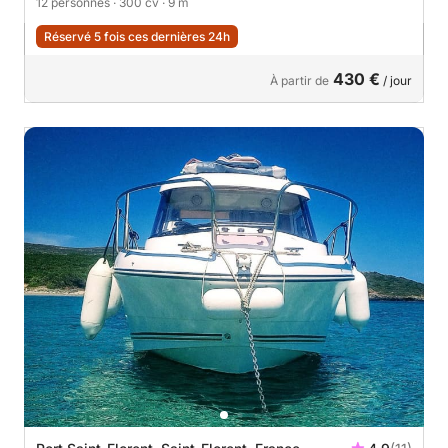
12 personnes
· 300 cv
· 9 m
Réservé 5 fois ces dernières 24h
430 €
À partir de
/ jour