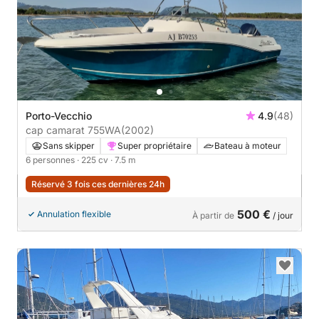
Porto-Vecchio
4.9
(48)
cap camarat 755WA
(2002)
Sans skipper
Super propriétaire
Bateau à moteur
6 personnes
· 225 cv
· 7.5 m
Réservé 3 fois ces dernières 24h
500 €
Annulation flexible
À partir de
/ jour