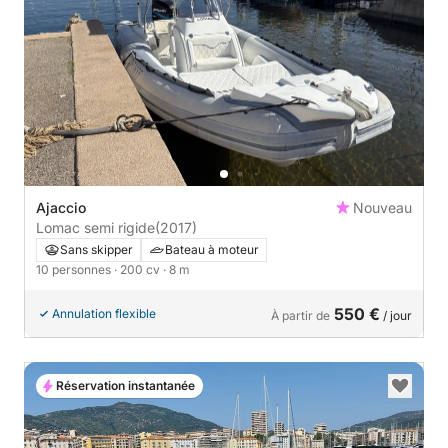
Ajaccio
Nouveau
Lomac semi rigide
(2017)
Sans skipper
Bateau à moteur
10 personnes
· 200 cv
· 8 m
550 €
Annulation flexible
À partir de
/ jour
Réservation instantanée