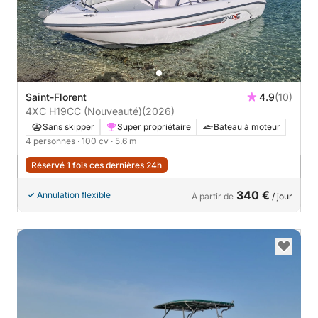
Saint-Florent
4.9
(10)
4XC H19CC (Nouveauté)
(2026)
Sans skipper
Super propriétaire
Bateau à moteur
4 personnes
· 100 cv
· 5.6 m
Réservé 1 fois ces dernières 24h
340 €
Annulation flexible
À partir de
/ jour