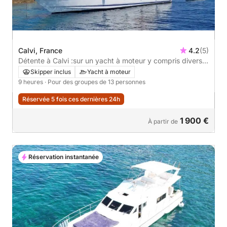
Calvi, France
4.2
(5)
Détente à Calvi :sur un yacht à moteur y compris divers
jouets scooter sous marin wake board paddle snorkeling
Skipper inclus
Yacht à moteur
9 heures
· Pour des groupes de 13 personnes
Réservée 5 fois ces dernières 24h
1 900 €
À partir de
Réservation instantanée