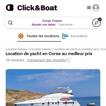
2
Corse, France
Ajouter vos dates
·
1 personne
Toutes les locations
Excursions
Location bateau
/
Location bateau
/
Location de yacht au meilleur prix
/
Co
Location de yacht en Corse au meilleur prix
26 résultats
·
Classement des résultats