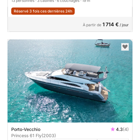
13 personnes
· 3 cabines
· 6 couchages
· 19 m
Réservé 3 fois ces dernières 24h
1 714 €
À partir de
/ jour
Porto-Vecchio
4.3
(4)
Princess 61 Fly
(2003)