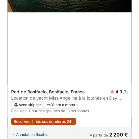
Port de Bonifacio, Bonifacio, France
4.9
(7)
Location de yacht Miss Angelina à la journée en Day
Charter ou en Croisière sur plusieurs Jours. Au Départ de
Avec skipper
Yacht à moteur
Maora Beach dans le Golfe de Santa Manza Bonifacio.
8 heures
· Pour des groupes de 16 personnes
Réservée 2 fois ces dernières 24h
2 200 €
Annulation flexible
À partir de