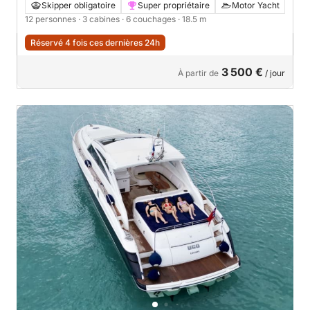
Skipper obligatoire
Super propriétaire
Motor Yacht
12 personnes
· 3 cabines
· 6 couchages
· 18.5 m
Réservé 4 fois ces dernières 24h
3 500 €
À partir de
/ jour