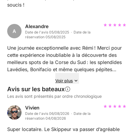
soucis !
Alexandre
A
Date de l'avis 05/08/2025 · Date de la
réservation 05/08/2025
Une journée exceptionnelle avec Rémi ! Merci pour
cette expérience inoubliable à la découverte des
meilleurs spots de la Corse du Sud : les splendides
Lavédies, Bonifacio et même quelques pépites
cachées que nous ne connaissions pas. Rémi a su
Voir plus
allier passion, connaissance et bonne humeur tout au
Avis sur les bateaux
long du parcours. Une organisation au top, des
Les avis sont présentés par ordre chronologique
paysages à couper le souffle et une ambiance
conviviale qui donnent envie de revenir enc
Vivien
Date de l'avis 06/08/2026 · Date de la
réservation 04/08/2026
Super locataire. Le Skippeur va passer d’agréable