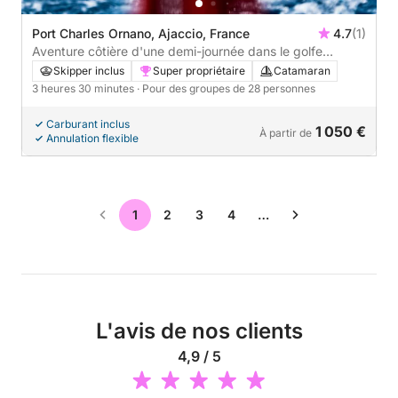
Port Charles Ornano, Ajaccio, France
4.7
(1)
Aventure côtière d'une demi-journée dans le golfe
d'Ajaccio : baignade, détente, exploration
Skipper inclus
Super propriétaire
Catamaran
3 heures 30 minutes
· Pour des groupes de 28 personnes
Carburant inclus
1 050 €
À partir de
Annulation flexible
1
2
3
4
…
L'avis de nos clients
4,9 / 5