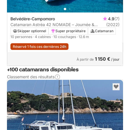
Belvédère-Campomoro
4.9
(7)
Catamaran Astréa 42 NOMADE – Journée &
(2022)
croisière luxe en Corse du Sud
Skipper optionnel
Super propriétaire
Catamaran
10 personnes
· 4 cabines
· 10 couchages
· 12.6 m
Réservé 1 fois ces dernières 24h
1 150 €
À partir de
/ jour
+100 catamarans disponibles
Classement des résultats