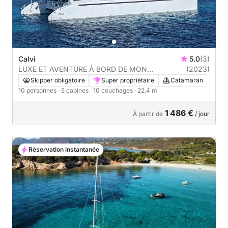
Calvi
5.0
(3)
LUXE ET AVENTURE À BORD DE MON
(2023)
CATAMARAN
Skipper obligatoire
Super propriétaire
Catamaran
10 personnes
· 5 cabines
· 10 couchages
· 22.4 m
1 486 €
À partir de
/ jour
Réservation instantanée