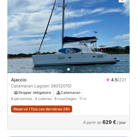
Ajaccio
4.5
(22)
Catamaran Lagoon 380
(2015)
Skipper obligatoire
Catamaran
8 personnes
· 4 cabines
· 8 couchages
· 11 m
Réservé 1 fois ces dernières 24h
629 €
À partir de
/ jour