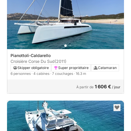
Pianottoli-Caldarello
Croisière Corse Du Sud
(2011)
Skipper obligatoire
Super propriétaire
Catamaran
6 personnes
· 4 cabines
· 7 couchages
· 16.3 m
1 606 €
À partir de
/ jour