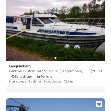
Languimberg
Péniche Custom Tarpon 42 TP (Languimberg)
(2004)
50cv
Sans skipper
Péniche
8 personnes
· 3 cabines
· 6 couchages
· 12.9 m