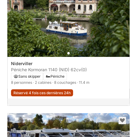
Niderviller
Péniche Kormoran 1140 (NID) 62cv
(0)
Sans skipper
Péniche
8 personnes
· 2 cabines
· 8 couchages
· 11.4 m
Réservé 4 fois ces dernières 24h