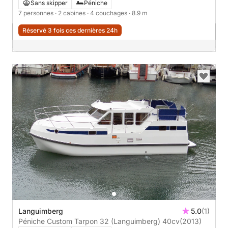
Sans skipper
Péniche
7 personnes
· 2 cabines
· 4 couchages
· 8.9 m
Réservé 3 fois ces dernières 24h
Languimberg
5.0
(1)
Péniche Custom Tarpon 32 (Languimberg) 40cv
(2013)