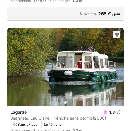
6 personnes
· 1 cabine
· 6 couchages
· 9.3 m
265 €
À partir de
/ jour
Lagarde
4.8
(3)
Jeanneau Eau Claire - Péniche sans permis
(2000)
Sans skipper
Péniche
6 personnes
· 1 cabine
· 6 couchages
· 9.3 m