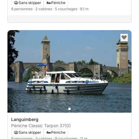
Sans skipper
Péniche
8 personnes
· 2 cabines
· 5 couchages
· 9.1 m
Languimberg
Péniche Classic Tarpon 37
(0)
Sans skipper
Péniche
9 personnes
· 3 cabines
· 9 couchages
· 11 m