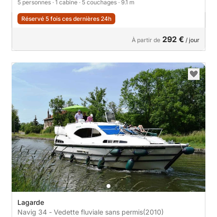
5 personnes
· 1 cabine
· 5 couchages
· 9.1 m
Réservé 5 fois ces dernières 24h
292 €
À partir de
/ jour
Lagarde
Navig 34 - Vedette fluviale sans permis
(2010)