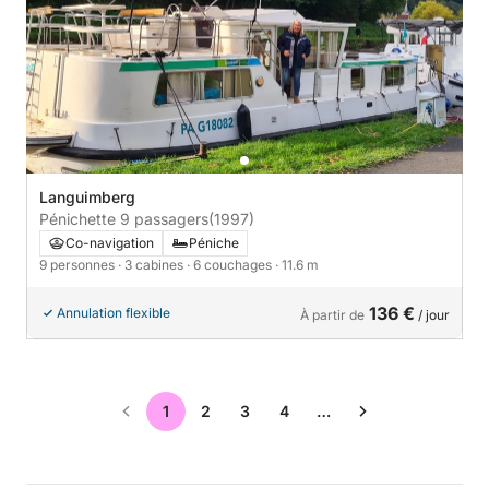
Languimberg
Pénichette 9 passagers
(1997)
Co-navigation
Péniche
9 personnes
· 3 cabines
· 6 couchages
· 11.6 m
136 €
Annulation flexible
À partir de
/ jour
1
2
3
4
…