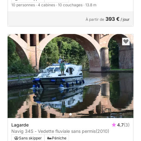
10 personnes
· 4 cabines
· 10 couchages
· 13.8 m
393 €
À partir de
/ jour
Lagarde
4.7
(3)
Navig 34S - Vedette fluviale sans permis
(2010)
Sans skipper
Péniche