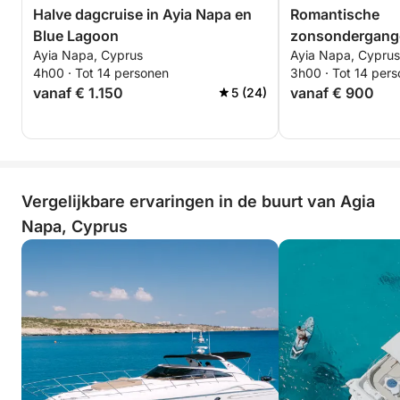
Halve dagcruise in Ayia Napa en
Romantische
Blue Lagoon
zonsondergangc
Ayia Napa, Cyprus
Ayia Napa, Cyprus
Ray 350 SLX
4h00 · Tot 14 personen
3h00 · Tot 14 per
vanaf € 1.150
vanaf € 900
5 (24)
Vergelijkbare ervaringen in de buurt van Agia
Napa, Cyprus