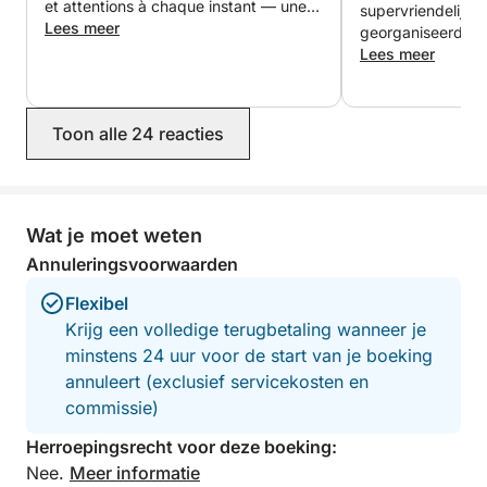
et attentions à chaque instant — une
supervriendelijk 
vraie belle expérience.
Lees meer
georganiseerd. H
aan boord bezor
Lees meer
constant verzorg
snacks, fruit en w
aanrader, en we 
Toon alle 24 reacties
eens terug. Dank j
Wat je moet weten
Annuleringsvoorwaarden
Flexibel
Krijg een volledige terugbetaling wanneer je
minstens 24 uur voor de start van je boeking
annuleert (exclusief servicekosten en
commissie)
Herroepingsrecht voor deze boeking:
Nee.
Meer informatie