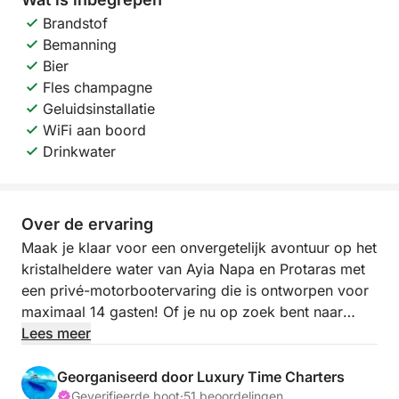
Brandstof
Bemanning
Bier
Fles champagne
Geluidsinstallatie
WiFi aan boord
Drinkwater
Over de ervaring
Maak je klaar voor een onvergetelijk avontuur op het
kristalheldere water van Ayia Napa en Protaras met
een privé-motorbootervaring die is ontworpen voor
maximaal 14 gasten! Of je nu op zoek bent naar
spanning en opwinding of een relaxte cruise langs
Lees meer
de prachtige kustlijn, dit is de perfecte manier om
Cyprus vanaf zee te verkennen.
Georganiseerd door Luxury Time Charters
Geverifieerde boot
·
51 beoordelingen