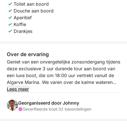
Toilet aan boord
Douche aan boord
Aperitief
Koffie
Drankjes
Over de ervaring
Geniet van een onvergetelijke zonsondergang tijdens
deze exclusieve 3 uur durende tour aan boord van
een luxe boot, die om 18:00 uur vertrekt vanuit de
Algarve Marina. We varen over de kalme wateren
van de Ria Formosa en omgeving terwijl de zon
Lees meer
ondergaat, wat de perfecte setting creëert voor
ontspanning, feestvieren of gewoon bezinning.
Georganiseerd door Johnny
Geverifieerde boot
·
32 beoordelingen
Tijdens de tour kunt u snorkelen, genieten van de
bries en genieten van een selectie verfrissende