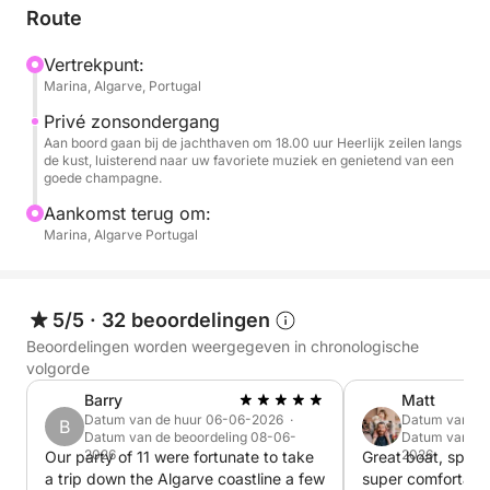
drankjes (wijn, bier, sappen, water) en lichte snacks
Route
die aan boord worden geserveerd. De
achtergrondmuziek kan worden aangepast met uw
Vertrekpunt:
Marina, Algarve, Portugal
eigen afspeellijst dankzij het professionele
geluidssysteem van de boot.
Privé zonsondergang
Aan boord gaan bij de jachthaven om 18.00 uur Heerlijk zeilen langs
de kust, luisterend naar uw favoriete muziek en genietend van een
Om de ervaring nog completer te maken, bieden we
goede champagne.
het gebruik van een tender – een kleine hulpboot –
Aankomst terug om:
aan om verborgen stranden of meer afgelegen en
Marina, Algarve Portugal
bijzondere gebieden te verkennen die alleen via zee
toegankelijk zijn.
5/5
·
32 beoordelingen
Ideaal voor stellen, groepen vrienden of een
Beoordelingen worden weergegeven in chronologische
speciale gelegenheid, deze ervaring combineert de
volgorde
charme van een zonsondergang met het comfort
Barry
Matt
van een exclusieve service.
Datum van de huur 06-06-2026 ·
Datum van de
B
Datum van de beoordeling 08-06-
Datum van de
2026
2026
Our party of 11 were fortunate to take
Great boat, space
a trip down the Algarve coastline a few
super comfortable 