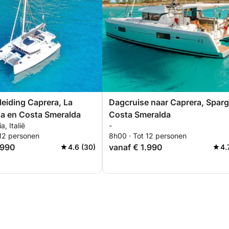
leiding Caprera, La
Dagcruise naar Caprera, Sparg
a en Costa Smeralda
Costa Smeralda
a, Italië
-
 12 personen
8h00 · Tot 12 personen
.990
vanaf € 1.990
4.6 (30)
4.