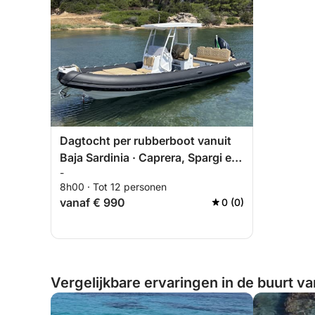
Dagtocht per rubberboot vanuit
Baja Sardinia · Caprera, Spargi en
-
La Maddalena
8h00 · Tot 12 personen
vanaf € 990
0 (0)
Vergelijkbare ervaringen in de buurt van