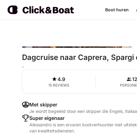
Boot huren
Dagcruise naar Caprera, Spargi
-
4.9
1
15 REVIEWS
PERSON
Met skipper
Je wordt begeleid door een skipper die Engels, Italia
Super eigenaar
Alessandro is een ervaren bootverhuurder met uitstek
van kwaliteitsdiensten.