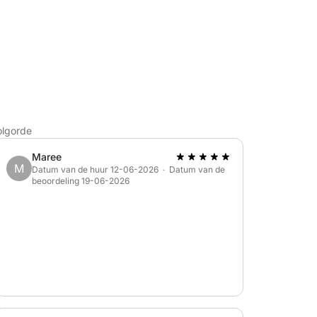
olgorde
Maree
M
Datum van de huur 12-06-2026 · Datum van de
beoordeling 19-06-2026