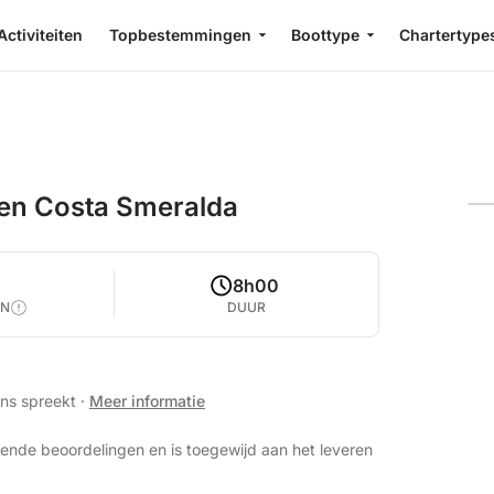
Activiteiten
Topbestemmingen
Boottype
Chartertype
 en Costa Smeralda
2
8h00
EN
DUUR
ans spreekt
·
Meer informatie
ende beoordelingen en is toegewijd aan het leveren