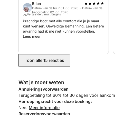
waren geweldig met de kinderen. Drie
Brian
spectaculaire en onvergetelijke dagen van onze
Datum van de huur 01-06-2026 · Datum van de
vakantie op Sardinië.
beoordeling 02-06-2026
Vertaalde vanuit Engels
Prachtige boot met alle comfort die je je maar
kunt wensen. Geweldige bemanning. Een betere
ervaring had ik me niet kunnen voorstellen.
Lees meer
Toon alle 15 reacties
Wat je moet weten
Annuleringsvoorwaarden
Terugbetaling tot 60% tot 30 dagen vóór aankoms
Herroepingsrecht voor deze boeking:
Nee.
Meer informatie
Reserveringsvoorwaarden