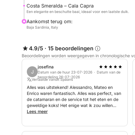
Costa Smeralda – Cala Capra
Een elegante en beschutte baai, ideaal voor een laatste duik.
Aankomst terug om:
Baja Sardinia, Italy
4.9/5
·
15 beoordelingen
Beoordelingen worden weergegeven in chronologische v
josefina
J
Datum van de huur 23-07-2026 · Datum van de
beoordeling 26-07-2026
Vertaalde vanuit Spaans
Alles was uitstekend! Alessandro, Mateo en
Enrico waren fantastisch. Alles was perfect, van
de catamaran en de service tot het eten en de
geweldige koks! Het enige wat ik zou willen
verbeteren, is een duidelijker overzicht van
Lees meer
eventuele extra kosten, zoals brandstof,
overnachtingen in de haven, enz. We hebben
een geweldige tijd gehad! Mateo en Enrico