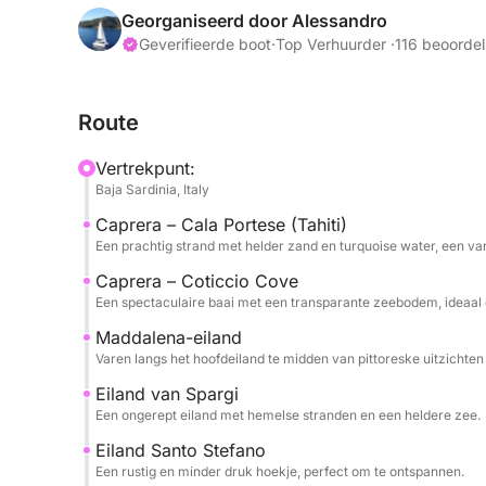
De zeiltocht begint richting Caprera, een van de
Georganiseerd door Alessandro
beroemd om zijn ongerepte stranden en Caribisch
Geverifieerde boot
·
Top Verhuurder ·
116 beoordel
iconische baaien van Sardinië, perfect om te zw
Route
De tour gaat verder naar La Maddalena en het eil
gebleven en de stranden een adembenemend uitzi
Vertrekpunt:
verschillende stops gepland om te zwemmen en t
Baja Sardinia, Italy
zon en de turquoise zee. In de middag keren we 
Caprera – Cala Portese (Tahiti)
langs elegante en schilderachtige kuststroken tot
Een prachtig strand met helder zand en turquoise water, een va
Capra en het eiland Santo Stefano, perfect voor 
Caprera – Coticcio Cove
Een spectaculaire baai met een transparante zeebodem, ideaal 
Een complete ervaring die de mooiste wateren va
van de Costa Smeralda, ideaal voor wie een onver
Maddalena-eiland
Varen langs het hoofdeiland te midden van pittoreske uitzichten 
Eiland van Spargi
Een ongerept eiland met hemelse stranden en een heldere zee.
Eiland Santo Stefano
Een rustig en minder druk hoekje, perfect om te ontspannen.