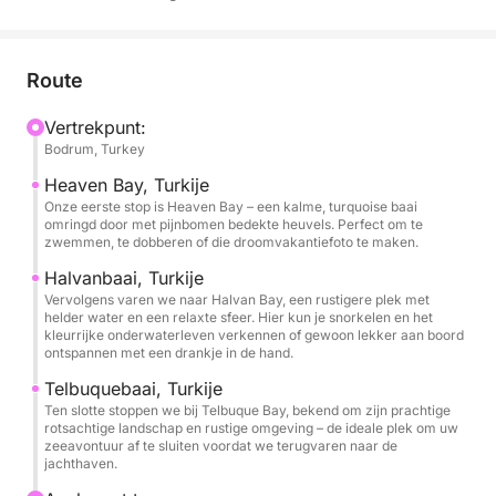
Onze eerste stop is Heaven Bay – een kalme,
turquoise inham omringd door met pijnbomen
bedekte heuvels. Perfect om te zwemmen, te
Route
dobberen of die droomvakantiefoto te maken.
Vertrekpunt:
Bodrum, Turkey
Vervolgens varen we naar Halvan Bay, een rustigere
plek met helder water en een relaxte sfeer. Hier kunt
Heaven Bay, Turkije
Onze eerste stop is Heaven Bay – een kalme, turquoise baai
u snorkelen en het kleurrijke onderwaterleven
omringd door met pijnbomen bedekte heuvels. Perfect om te
verkennen of gewoon ontspannen aan boord met
zwemmen, te dobberen of die droomvakantiefoto te maken.
een drankje in de hand.
Halvanbaai, Turkije
Vervolgens varen we naar Halvan Bay, een rustigere plek met
Tot slot stoppen we bij Telbuque Bay, bekend om
helder water en een relaxte sfeer. Hier kun je snorkelen en het
kleurrijke onderwaterleven verkennen of gewoon lekker aan boord
zijn prachtige rotsachtige landschap en rustige
ontspannen met een drankje in de hand.
omgeving – de ideale plek om uw zeeavontuur af te
Telbuquebaai, Turkije
sluiten voordat we terugvaren naar de jachthaven.
Ten slotte stoppen we bij Telbuque Bay, bekend om zijn prachtige
rotsachtige landschap en rustige omgeving – de ideale plek om uw
zeeavontuur af te sluiten voordat we terugvaren naar de
jachthaven.