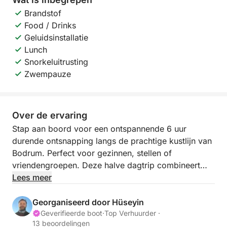
Brandstof
Food / Drinks
Geluidsinstallatie
Lunch
Snorkeluitrusting
Zwempauze
Over de ervaring
Stap aan boord voor een ontspannende 6 uur
durende ontsnapping langs de prachtige kustlijn van
Bodrum. Perfect voor gezinnen, stellen of
vriendengroepen. Deze halve dagtrip combineert
comfort, plezier en een onvergetelijk landschap.
Lees meer
We beginnen onze reis vanuit de jachthaven van
Georganiseerd door Hüseyin
Bodrum en varen rechtstreeks naar het paradijs.
Geverifieerde boot
·
Top Verhuurder ·
13 beoordelingen