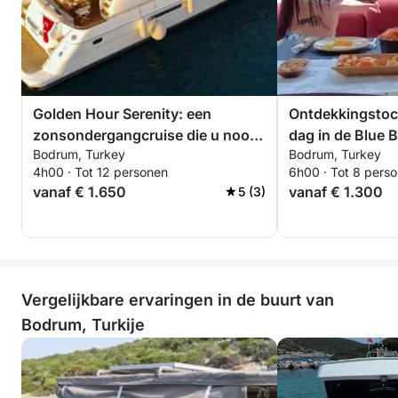
Golden Hour Serenity: een
Ontdekkingstoc
zonsondergangcruise die u nooit
dag in de Blue 
Bodrum, Turkey
Bodrum, Turkey
zult vergeten
Vlot zeilen op ee
4h00 · Tot 12 personen
6h00 · Tot 8 pers
vanaf € 1.650
vanaf € 1.300
5 (3)
Vergelijkbare ervaringen in de buurt van
Bodrum, Turkije