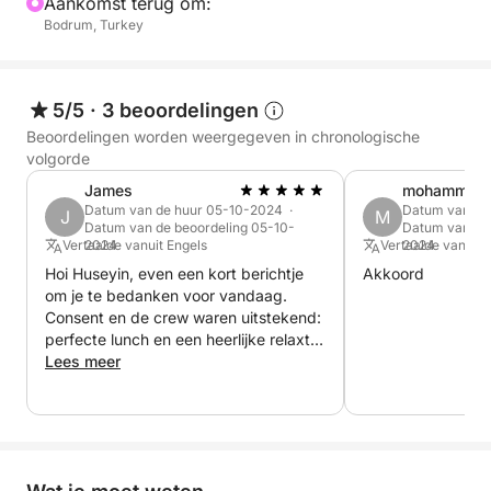
Aankomst terug om:
Bodrum, Turkey
5/5
·
3 beoordelingen
Beoordelingen worden weergegeven in chronologische
volgorde
James
mohammed 
Datum van de huur 05-10-2024 ·
Datum van de
J
M
Datum van de beoordeling 05-10-
Datum van de 
Vertaalde vanuit Engels
2024
Vertaalde vanuit 
2024
Hoi Huseyin, even een kort berichtje
Akkoord
om je te bedanken voor vandaag.
Consent en de crew waren uitstekend:
perfecte lunch en een heerlijke relaxte
dag. Hopelijk komen we volgend jaar
Lees meer
vaker langs en dan boek ik zeker
weer. Geef mijn dank door aan de
crew: ze waren de meest charmante
gastheren. Met vriendelijke groet,
James