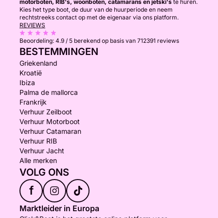
motorboten, RIB's, woonboten, catamarans en jetski's
te huren.
Kies het type boot, de duur van de huurperiode en neem
rechtstreeks contact op met de eigenaar via ons platform.
REVIEWS
Beoordeling:
4.9 / 5
berekend op basis van 712391 reviews
BESTEMMINGEN
Griekenland
Kroatië
Ibiza
Palma de mallorca
Frankrijk
Verhuur Zeilboot
Verhuur Motorboot
Verhuur Catamaran
Verhuur RIB
Verhuur Jacht
Alle merken
VOLG ONS
f
Marktleider in Europa