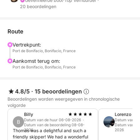
Geverifieerde boot
·
Top Verhuurder ·
20 beoordelingen
We kunnen u ook ophalen of afzetten in een
nabijgelegen baai of op een strand (bijv.
Sant'Amanza).
Route
Geniet aan boord van onze comfortabele en volledig
Vertrekpunt:
uitgeruste zeilboot van een elegante en stille cruise
Port de Bonifacio, Bonifacio, France
naar afgelegen baaien met kristalhelder water, die
alleen over zee bereikbaar zijn.
Aankomst terug om:
Port de Bonifacio, Bonifacio, France
Of u nu natuurgebieden wilt verkennen, wilt zeilen,
snorkelen of gewoon wilt ontspannen in de zon, de
route is volledig naar wens aan te passen.
4.8/5
·
15 beoordelingen
Beoordelingen worden weergegeven in chronologische
Hoogtepunten van de ervaring:
volgorde
Billy
Lorenzo
Premium comfort
Datum van de huur 06-08-2026 ·
Datum van de
B
Datum van de beoordeling 08-08-
Datum van de
Grote ligbedden
2026
2026
Thomas was a delightful and such a
Schaduwrijke cockpit
friendly skipper! We had a wonderful