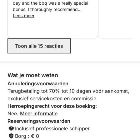
Volledig uitgeruste kombuis
day and the bbq was a really special
bonus. I thoroughly recommend
Barbecue
Thomas to all the visitors to Corsica
Lees meer
Douche en toilet
Starlink-verbinding
Watersporten inbegrepen
Paddleboard
Toon alle 15 reacties
Snorkeluitrusting
Bijboot
Drijvend eiland
Onderwaterscooter
Wat je moet weten
Annuleringsvoorwaarden
Aangepaste tussenstops:
Terugbetaling tot 70% tot 10 dagen vóór aankomst,
Ankeren in afgelegen baaien en zwemmen in
exclusief servicekosten en commissie.
turquoise water.
Herroepingsrecht voor deze boeking:
Nee.
Meer informatie
Optie barbecue aan boord:
Reserveringsvoorwaarden
Grills vanaf € 35 per persoon (exclusief drankjes).
Inclusief professionele schipper
Borg : € 0
U kunt ook uw eigen eten en drinken meenemen en