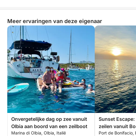
gebruikmaken van de kombuis aan boord om uw
eten vers te houden.
Meer ervaringen van deze eigenaar
Een exclusieve dag, weg van de drukte, om de
mooiste landschappen tussen Corsica en Sardinië te
ontdekken in een elegante en gastvrije omgeving.
Neem gerust contact met ons op om uw reis op
maat te organiseren.
Thomas & Juliette
Onvergetelijke dag op zee vanuit
Sunset Escape:
Olbia aan boord van een zeilboot
zeilen vanuit Bo
Marina di Olbia, Olbia, Italië
Port de Bonifacio, 