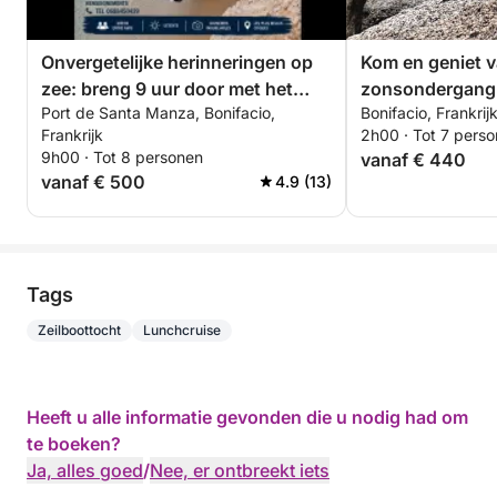
Onvergetelijke herinneringen op
Kom en geniet v
zee: breng 9 uur door met het
zonsondergang 
Port de Santa Manza, Bonifacio,
Bonifacio, Frankrij
verkennen van Bonifacio.
Frankrijk
2h00 · Tot 7 pers
9h00 · Tot 8 personen
vanaf € 440
vanaf € 500
4.9 (13)
Tags
Zeilboottocht
Lunchcruise
Heeft u alle informatie gevonden die u nodig had om
te boeken?
Ja, alles goed
/
Nee, er ontbreekt iets