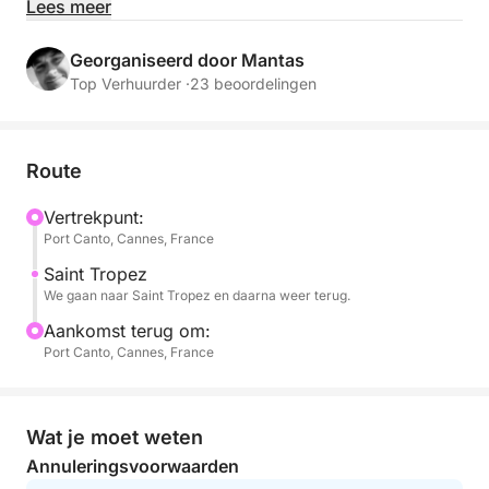
Cannes. Havengeld voor passagiers die in Saint
Lees meer
Tropez worden afgezet! Of we kunnen een half uur
voor anker blijven om te zwemmen of snorkelen en
Georganiseerd door Mantas
daarna terugkeren naar de haven van Cannes...
Top Verhuurder ·
23 beoordelingen
+ 1 extra uur € 200
Route
U heeft de volledige keuze van uw bestemming. Ik
zal aanwezig zijn om u te adviseren, afhankelijk van
Vertrekpunt:
Port Canto, Cannes, France
de gewenste sfeer.
Saint Tropez
Inscheping:
We gaan naar Saint Tropez en daarna weer terug.
Aankomst terug om:
De inscheping vindt plaats in de haven van Cannes.
Port Canto, Cannes, France
Op verzoek kunnen we u ophalen in een andere
haven.
Wat je moet weten
Annuleringsvoorwaarden
Speelgoed voor de dag: