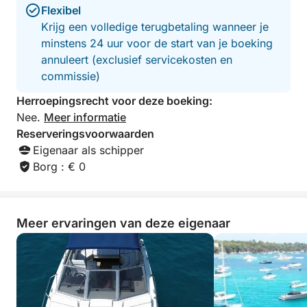
Flexibel
🔸 4 snorkelmaskers: gratis
Krijg een volledige terugbetaling wanneer je
minstens 24 uur voor de start van je boeking
🔸 SUP-peddel: €40 per stuk, €60 voor twee SUP-
annuleert (exclusief servicekosten en
peddels
commissie)
Herroepingsrecht voor deze boeking:
🔸 Transparante kajak: €60
Nee.
Meer informatie
Reserveringsvoorwaarden
🔸 Een JBL BOOMBOX 3 Bluetooth-speaker om te
Eigenaar als schipper
ontspannen of voor sfeer met je favoriete muziek
Borg : € 0
🔸 En voor nog meer comfort is er een ruim
zwemplatform achter op de boot beschikbaar
Meer ervaringen van deze eigenaar
Lunch: op aanvraag
1 schaal met verse gerechten + 6 x 0,5 liter plat
water + 6 x 0,33 liter Coca-Cola - €70
Bier, rosé, mousserende wijn op aanvraag...
Rode wijn is niet toegestaan aan boord!