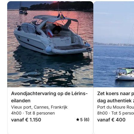
Avondjachtervaring op de Lérins-
Zet koers naar p
eilanden
dag authentiek 
Vieux port, Cannes, Frankrijk
Port du Moure Rou
op een zeilboot.
4h00 · Tot 8 personen
8h00 · Tot 5 pers
vanaf € 1.150
vanaf € 400
5 (6)