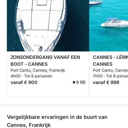
Gratis formule: Je neemt je eigen maaltijd en
drankjes mee (er is een koelkast en een koelbox
beschikbaar).
Ik kan een dagtrip maken met een drone, GoPro
onderwatercamera en telefooncamera voor €150.
ZONSONDERGANG VANAF EEN
CANNES - LÉRI
Ik wacht je aan boord op.
BOOT - CANNES
CANNES
Port Canto, Cannes, Frankrijk
Port Canto, Cannes
4h00 · Tot 8 personen
7h00 · Tot 8 pers
vanaf € 900
vanaf € 999
0 (0)
Vergelijkbare ervaringen in de buurt van
Cannes, Frankrijk