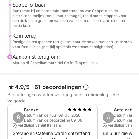
Scopello-baai
- Aanlegplaatsen (naar keuze van de klant)
Aankomst bij de beroemde rotsformaties van Scopello en de
historische tonijnvisserij, met de mogelijkheid om te stoppen voor
- Brandstofkosten (die variëren afhankelijk van de
een duik en te genieten van een van de meest iconische uitzichten
gekozen tour)
op de kust.
Hieronder vindt u nuttige informatie:
Kom terug
Rustige en ontspannen terugvaart naar de haven met een korte stop
Er zijn 2 tours beschikbaar:
voor foto's in de grot (bij optimale weersomstandigheden).
Aankomst terug om:
Blauwe Grot, Cala Vruca en Scopello, of de langere
Marina di Castellammare del Golfo, Trapani, Italia
tour: Blauwe Grot, Cala Vruca, Scopello en
Natuurreservaat Zingaro (inclusief 3 stops, dus 6 in
totaal). Dit is voor mij de mooiste route. Mocht u
4.9/5
·
61 beoordelingen
andere voorkeuren hebben, laat het me dan gerust
Beoordelingen worden weergegeven in chronologische
weten.
volgorde
Branko
Antoinette
Tijdens de excursie zijn er stops gepland om te
Datum van de huur 09-08-2026 ·
Datum van de
B
A
zwemmen, te ontspannen in de zon en van het
Datum van de beoordeling 09-08-
Datum van de
Vertaalde vanuit Italiaans
2026
Vertaalde vanuit 
2026
uitzicht te genieten. Water en een snack worden aan
Stefano en Caterina waren ontzettend
De 6 uur die we 
boord verstrekt om de ervaring nog aangenamer te