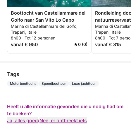
Boottocht van Castellammare del
Rondleiding doo
Golfo naar San Vito Lo Capo
natuurreservaat
Marina di Castellammare del Golfo,
Marina di Castella
Vito Lo Capo
Trapani, Italië
Trapani, Italië
8h00 · Tot 12 personen
8h00 · Tot 7 pers
vanaf € 950
vanaf € 315
0 (0)
Tags
Motorboottocht
Speedboottour
Luxe jachttour
Heeft u alle informatie gevonden die u nodig had om
te boeken?
Ja, alles goed
/
Nee, er ontbreekt iets