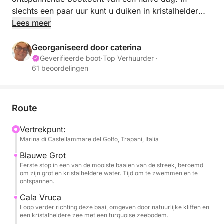
slechts een paar uur kunt u duiken in kristalhelder
water, spectaculaire kliffen bewonderen en in alle
Lees meer
rust van de zee genieten.
Georganiseerd door caterina
De zeiltocht brengt u naar betoverende plekjes zoals
Geverifieerde boot
·
Top Verhuurder ·
61 beoordelingen
Cala Bianca, beschouwd als een van de mooiste
baaien in de omgeving, de ongerepte Cala Vruca en
de beroemde baai van Scopello, met zijn iconische
rotsformaties en historische tonijnvisserij die uitkijkt
Route
over de zee.
Vertrekpunt:
Marina di Castellammare del Golfo, Trapani, Italia
Dagelijkse verhuur is mogelijk.
Blauwe Grot
Eerste stop in een van de mooiste baaien van de streek, beroemd
De prijs is inclusief:
om zijn grot en kristalheldere water. Tijd om te zwemmen en te
ontspannen.
Kapitein
Cala Vruca
Loop verder richting deze baai, omgeven door natuurlijke kliffen en
De prijs is exclusief:
een kristalheldere zee met een turquoise zeebodem.