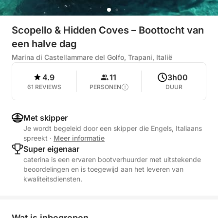
Scopello & Hidden Coves – Boottocht van
een halve dag
Marina di Castellammare del Golfo, Trapani, Italië
4.9
11
3h00
61 REVIEWS
PERSONEN
DUUR
Met skipper
Je wordt begeleid door een skipper die Engels, Italiaans
spreekt
·
Meer informatie
Super eigenaar
caterina is een ervaren bootverhuurder met uitstekende
beoordelingen en is toegewijd aan het leveren van
kwaliteitsdiensten.
Wat is inbegrepen