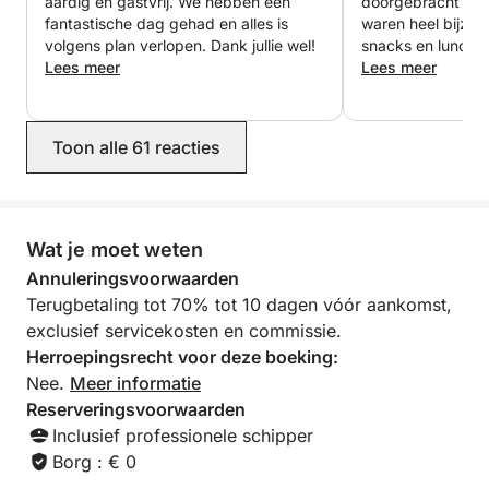
aardig en gastvrij. We hebben een
doorgebracht tijd
maken.
fantastische dag gehad en alles is
waren heel bijzon
volgens plan verlopen. Dank jullie wel!
snacks en lunch 
Brandstof dient vooraf met de eigenaar te worden
Lees meer
hebben allemaal g
Lees meer
vriendelijke houdin
overeengekomen.
klaar om aan onz
voldoen en we h
Een perfecte ervaring voor wie een dag wil
Toon alle 61 reacties
fantastische ple
doorbrengen te midden van natuur, zee en
genoten. Alle co
adembenemende uitzichten, en enkele van de
boeking verliep h
aanrader!
mooiste baaien aan de Siciliaanse kust wil
Wat je moet weten
ontdekken.
Annuleringsvoorwaarden
Een perfecte activiteit voor wie de Siciliaanse zee
Terugbetaling tot 70% tot 10 dagen vóór aankomst,
wil ervaren, zelfs met weinig tijd, te midden van
exclusief servicekosten en commissie.
natuur, ontspanning en een adembenemend
Herroepingsrecht voor deze boeking:
landschap.
Nee.
Meer informatie
Reserveringsvoorwaarden
Inclusief professionele schipper
Borg : € 0