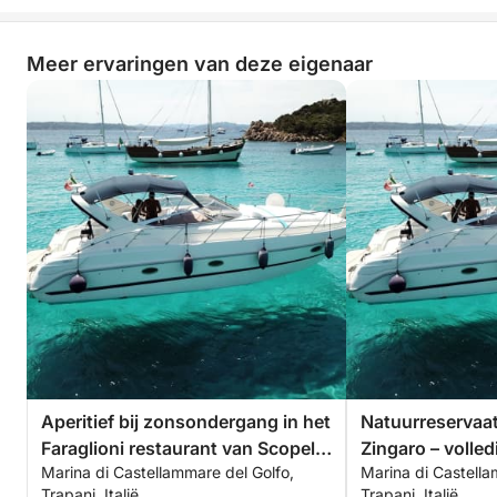
Meer ervaringen van deze eigenaar
Aperitief bij zonsondergang in het
Natuurreservaat
Faraglioni restaurant van Scopello
Zingaro – volle
Marina di Castellammare del Golfo,
Marina di Castella
(max. 6 personen)
Trapani, Italië
Trapani, Italië