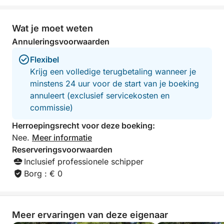
die met een kaart
worden). De eige
wijs te maken dat
Wat je moet weten
betaald moest w
Annuleringsvoorwaarden
hem op zijn listig
zei dat hij de ext
Flexibel
maar hij deed also
Krijg een volledige terugbetaling wanneer je
bewees. Dat was n
minstens 24 uur voor de start van je boeking
in schril contrast
annuleert (exclusief servicekosten en
met Ivan.
commissie)
Herroepingsrecht voor deze boeking:
Nee.
Meer informatie
Reserveringsvoorwaarden
Inclusief professionele schipper
Borg : € 0
Meer ervaringen van deze eigenaar