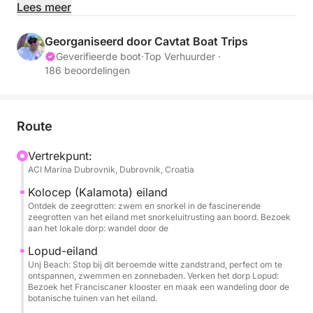
baaien en pittoreske dorpjes te ontdekken. Deze
Lees meer
exclusieve ervaring biedt een gepersonaliseerd
reisschema, waarmee u enkele van de mooiste en
Georganiseerd door Cavtat Boat Trips
meest serene plekjes in de Adriatische Zee kunt
Geverifieerde boot
·
Top Verhuurder ·
186 beoordelingen
bezoeken.
De eerste stop is het eiland Koločep (Kalamota),
beroemd om zijn zeegrotten en ongerepte stranden.
Route
Hier kunt u zwemmen, snorkelen of gewoon
Vertrekpunt:
genieten van het adembenemende landschap.
ACI Marina Dubrovnik, Dubrovnik, Croatia
Vervolgens gaat de tour verder naar het eiland
Kolocep (Kalamota) eiland
Ontdek de zeegrotten: zwem en snorkel in de fascinerende
Lopud, waar het beroemde Šunj-strand te vinden is,
zeegrotten van het eiland met snorkeluitrusting aan boord. Bezoek
bekend om zijn zachte witte zand en ondiepe
aan het lokale dorp: wandel door de
wateren, waardoor het een ideale plek is om te
Lopud-eiland
ontspannen. Bezoekers kunnen ook een wandeling
Unj Beach: Stop bij dit beroemde witte zandstrand, perfect om te
maken door het dorp Lopud en het Franciscaanse
ontspannen, zwemmen en zonnebaden. Verken het dorp Lopud:
Bezoek het Franciscaner klooster en maak een wandeling door de
klooster en de botanische tuinen ontdekken.
botanische tuinen van het eiland.