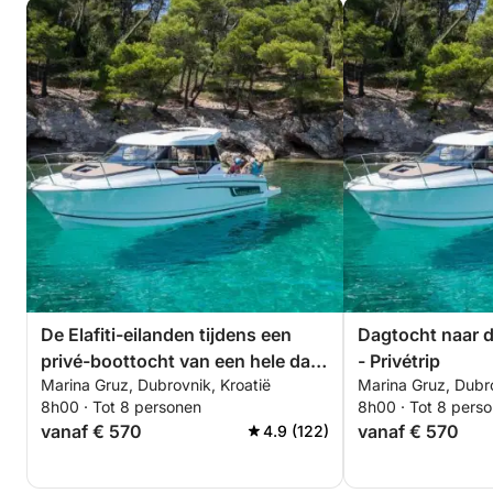
De Elafiti-eilanden tijdens een
Dagtocht naar de
privé-boottocht van een hele dag
- Privétrip
Marina Gruz, Dubrovnik, Kroatië
Marina Gruz, Dubro
vanuit Dubrovnik
8h00 · Tot 8 personen
8h00 · Tot 8 pers
vanaf € 570
vanaf € 570
4.9 (122)