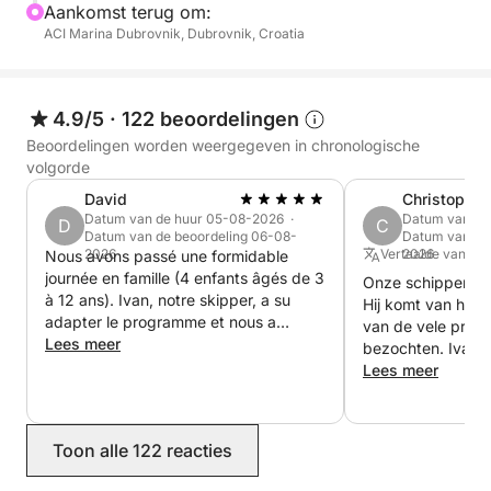
Aankomst terug om:
Met een professionele schipper aan het roer geniet u
ACI Marina Dubrovnik, Dubrovnik, Croatia
van een soepele en stressvrije ervaring. Aan boord
zijn verfrissende drankjes en snorkeluitrusting
aanwezig, zodat u kunt genieten van een
4.9/5
·
122 beoordelingen
comfortabele en plezierige trip.
Beoordelingen worden weergegeven in chronologische
volgorde
Deze privéboottocht van een halve dag is de
David
Christopher
perfecte manier om de schoonheid van de Elafiti-
Datum van de huur 05-08-2026 ·
Datum van de
D
C
eilanden te ontdekken. Avontuur, ontspanning en
Datum van de beoordeling 06-08-
Datum van de
adembenemende uitzichten vormen samen een
2026
Vertaalde vanuit 
2026
Nous avons passé une formidable
journée en famille (4 enfants âgés de 3
onvergetelijke ervaring.
Onze schipper Iva
à 12 ans). Ivan, notre skipper, a su
Hij komt van het 
adapter le programme et nous a
van de vele prach
**De brandstofkosten voor een tocht van een halve
emmené dans des endroits
Lees meer
bezochten. Ivan d
dag bedragen € 150 en dienen na afloop contant te
magnifiques et moins fréquentés par
tocht interessante
Lees meer
worden betaald.**
les touristes. Une expérience que je
verhalen. Het eni
recommande vivement !
**LET OP**
de eigenaar niet
is. In de adverten
Bij meer dan 6 passagiers wordt de snelheid van de
Toon alle 122 reacties
aan brandstofkos
boot verlaagd vanwege het gewicht.
moet worden (bov