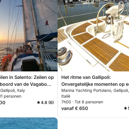
len in Salento: Zeilen op
Het ritme van Gallipoli:
 boord van de Vagabond
Onvergetelijke momenten op 
Gallipoli, Italy
Marina Yachting Portolano, Gallipoli,
 Maandag tot en met
zeilboot
11 personen
Italië
7h00 · Tot 6 personen
500
4.8 (6)
vanaf € 650