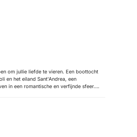
en om jullie liefde te vieren. Een boottocht
li en het eiland Sant'Andrea, een
n in een romantische en verfijnde sfeer.
e magie van de zee, terwijl de zon je huid
van luxe en comfort, ontworpen om elk
en tocht rond het betoverende eiland