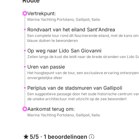
Route
Sant'Andrea, waar je de iconische vuurtoren en de 
blauw domineren. We vervolgen onze reis naar d
Vertrekpunt:
een waar paradijs op aarde. Het hoogtepunt van d
Marina Yachting Portolano, Gallipoli, Italia
onvergetelijke ervaring speciaal voor jou, waarbij 
Rondvaart van het eiland Sant'Andrea
champagne en kunt genieten van een heerlijk aperi
Een complete tour rond dit fascinerende eiland, met de kans om 
ondergaat in de zee. We sluiten onze reis af met
blauw duiken te bewonderen
van Gallipoli, waarbij we de stad vanuit een uni
Op weg naar Lido San Giovanni
Zeilen langs de kust die leidt naar de brede stranden van Lido 
Onberispelijke service voor onvergetelijke emotie
Uren van passie
Deze tour is veel meer dan een simpele boottocht: 
Het hoogtepunt van de tour, een exclusieve ervaring ontworpen 
ontworpen om de liefde in al haar aspecten te vie
onvergetelijke sfeer
garandeert u een reis vol ontspanning en luxe. O
Periplus van de stadsmuren van Gallipoli
volledig tot uw beschikking om aan al uw wensen
Een suggestieve passage door het oude historische centrum van
te maken. Maak u klaar voor een dagdroom, een erv
de unieke architectuur met uitzicht op de zee bewondert
staan.
Aankomst terug om:
Marina Yachting Portolano, Gallipoli, Italia
5/5
·
1 beoordelingen