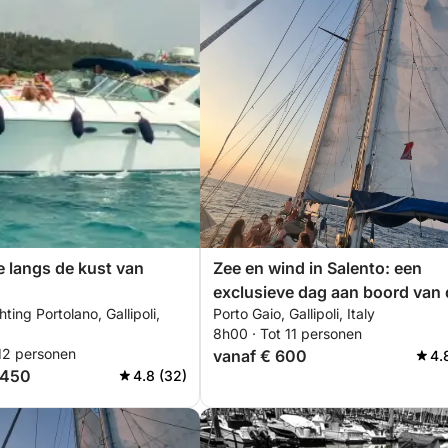
e langs de kust van
Zee en wind in Salento: een
exclusieve dag aan boord van 
ting Portolano, Gallipoli,
Porto Gaio, Gallipoli, Italy
Vagabond Ketch 47
8h00 · Tot 11 personen
 12 personen
vanaf € 600
4.
.450
4.8 (32)