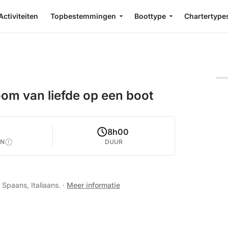
Activiteiten
Topbestemmingen
Boottype
Chartertype
oom van liefde op een boot
8h00
EN
DUUR
 Spaans, Italiaans.
·
Meer informatie