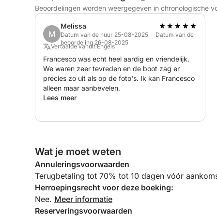
Beoordelingen worden weergegeven in chronologische v
Melissa
M
Datum van de huur 25-08-2025 · Datum van de
beoordeling 26-08-2025
Vertaalde vanuit Engels
Francesco was echt heel aardig en vriendelijk.
We waren zeer tevreden en de boot zag er
precies zo uit als op de foto's. Ik kan Francesco
alleen maar aanbevelen.
Lees meer
Wat je moet weten
Annuleringsvoorwaarden
Terugbetaling tot 70% tot 10 dagen vóór aankoms
Herroepingsrecht voor deze boeking:
Nee.
Meer informatie
Reserveringsvoorwaarden