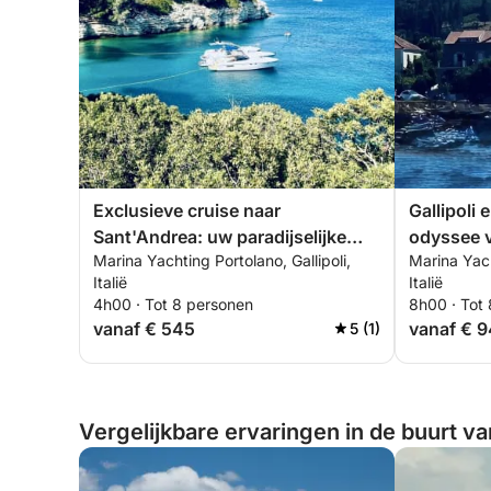
Exclusieve cruise naar
Gallipoli 
Sant'Andrea: uw paradijselijke
odyssee 
Marina Yachting Portolano, Gallipoli,
Marina Yach
hoekje
Salento
Italië
Italië
4h00 · Tot 8 personen
8h00 · Tot
vanaf € 545
vanaf € 
5 (1)
Vergelijkbare ervaringen in de buurt van 