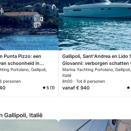
en Punta Pizzo: een
Gallipoli, Sant'Andrea en Lido
van schoonheid in
Giovanni: verborgen schatten
ting Portolano, Gallipoli,
Marina Yachting Portolano, Gallipoli,
een kristalheldere zee
Italië
 8 personen
8h00 · Tot 8 personen
940
vanaf € 940
5 (1)
Gallipoli, Italië