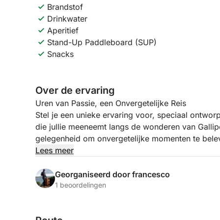
Brandstof
Drinkwater
Aperitief
Stand-Up Paddleboard (SUP)
Snacks
Over de ervaring
Uren van Passie, een Onvergetelijke Reis
Stel je een unieke ervaring voor, speciaal ontworp
die jullie meeneemt langs de wonderen van Gallipo
gelegenheid om onvergetelijke momenten te beleve
Laat je wiegen door de golven en omhullen door d
Lees meer
streelt en de wind liefdesbeloften fluistert.
Georganiseerd door francesco
Een Exclusieve Ervaring, Speciaal Voor Jou
1 beoordelingen
Ga aan boord van onze elegante boot, een oase 
moment bijzonder te maken. De tour begint met e