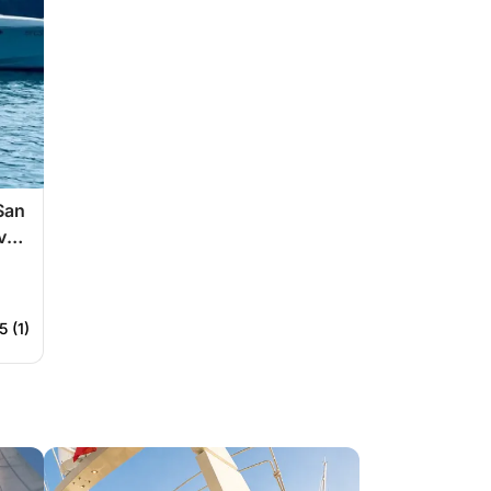
 San
 van
5 (1)