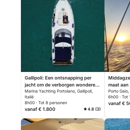
Gallipoli: Een ontsnapping per
Middagzei
jacht om de verborgen wonderen
maat aan
Marina Yachting Portolano, Gallipoli,
Porto Gaio, 
te ontdekken.
Ketch 47
Italië
6h00 · Tot 
vrijdag
8h00 · Tot 8 personen
vanaf € 
vanaf € 1.800
4.8 (3)