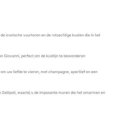
grillige kustlijn kunt bewonderen die in het
e goudgele stranden van Lido San Giovanni,
e tour zijn de "twee uur van passie", een
je op je liefde kunt proosten met heerlijke
tief met verfijnde hapjes, terwijl de zon
de iconische vuurtoren en de rotsachtige kusten die in het
 een suggestieve tocht langs de stadsmuren
ek en romantisch perspectief bewonderen.
San Giovanni, perfect om de kustlijn te bewonderen
s
het is een complete zintuiglijke ervaring,
om uw liefde te vieren, met champagne, aperitief en een
ren. Onze boot, voorzien van alle comfort,
nze discrete en professionele bemanning staat
 te voldoen en deze dag simpelweg perfect
 Gallipoli, waarbij u de imposante muren die het omarmen en
aring die voor altijd in uw hart gegrift zal