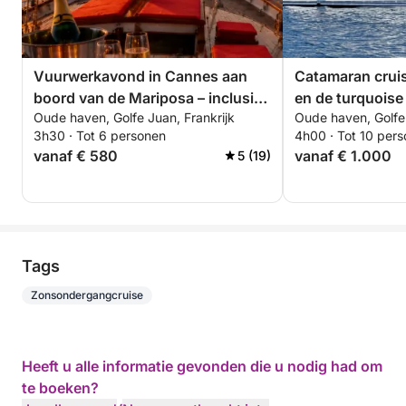
Vuurwerkavond in Cannes aan
Catamaran cruis
boord van de Mariposa – inclusief
en de turquoise
Oude haven, Golfe Juan, Frankrijk
Oude haven, Golfe 
gratis champagne. Slechts 6
Franse Rivièra
3h30 · Tot 6 personen
4h00 · Tot 10 per
avonden deze zomer: 4, 14 en 22
vanaf € 580
vanaf € 1.000
5 (19)
juli 4, 15 en 24 augustus
Tags
Zonsondergangcruise
Heeft u alle informatie gevonden die u nodig had om
te boeken?