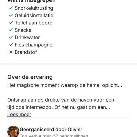
Snorkeluitrusting
Geluidsinstallatie
Toilet aan boord
Snacks
Drinkwater
Fles champagne
Brandstof
Over de ervaring
Het magische moment waarop de hemel oplicht...
Ontsnap aan de drukte van de haven voor een
tijdloos intermezzo. Of het nu gaat om een
huwelijksaanzoek, een jubileum of gewoon om
Lees meer
samen te genieten, ik bied een intieme zeilervaring
naar de mooiste plekjes van de Franse Rivièra.
Georganiseerd door Olivier
Top Verhuurder ·
57 beoordelingen