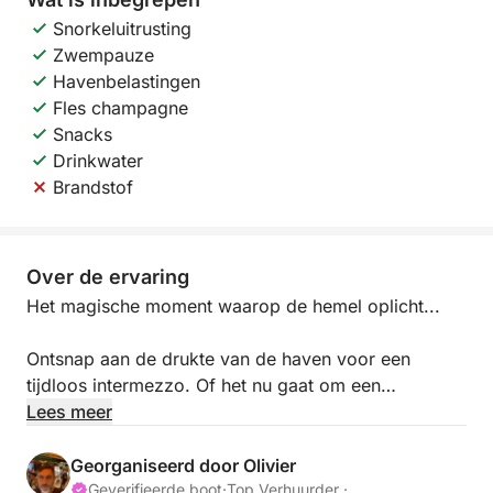
Snorkeluitrusting
Zwempauze
Havenbelastingen
Fles champagne
Snacks
Drinkwater
Brandstof
Over de ervaring
Het magische moment waarop de hemel oplicht...
Ontsnap aan de drukte van de haven voor een
tijdloos intermezzo. Of het nu gaat om een
huwelijksaanzoek, een jubileum of gewoon om
Lees meer
samen te genieten, ik bied een intieme zeilervaring
naar de mooiste plekjes van de Franse Rivièra.
Georganiseerd door Olivier
Geverifieerde boot
·
Top Verhuurder ·