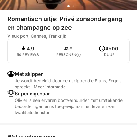
Romantisch uitje: Privé zonsondergang
en champagne op zee
Vieux port, Cannes, Frankrijk
4.9
9
4h00
50 REVIEWS
PERSONEN
DUUR
Met skipper
Je wordt begeleid door een skipper die Frans, Engels
spreekt
·
Meer informatie
Super eigenaar
Olivier is een ervaren bootverhuurder met uitstekende
beoordelingen en is toegewijd aan het leveren van
kwaliteitsdiensten.
Wat is inbegrepen