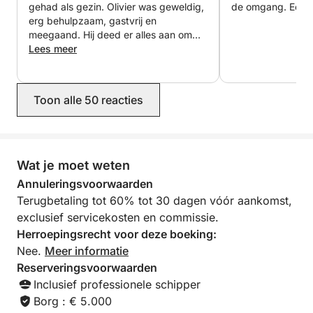
absolute stilte van de zee aan het einde van de dag.
gehad als gezin. Olivier was geweldig,
de omgang. Een e
erg behulpzaam, gastvrij en
meegaand. Hij deed er alles aan om
- Inbegrepen:
het ons zo makkelijk mogelijk te
Lees meer
Professionele schipper (discreet en attent op uw
maken. De boot was perfect voor ons
wensen).
uitje en we hebben enorm genoten van
deze prachtige dag. We bevelen
Toon alle 50 reacties
Fles champagne (of roséwijn uit de Provence, naar
Olivier van harte aan!
keuze).
Schoffel met verse producten.
Wat je moet weten
Annuleringsvoorwaarden
Aanpasbare achtergrondmuziek (Bluetooth-
Terugbetaling tot 60% tot 30 dagen vóór aankomst,
verbinding aan boord).
exclusief servicekosten en commissie.
Herroepingsrecht voor deze boeking:
Brandstof inbegrepen (voor volledige gemoedsrust).
Nee.
Meer informatie
Reserveringsvoorwaarden
Inclusief professionele schipper
Borg : € 5.000