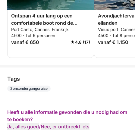
Ontspan 4 uur lang op een
Avondjachtervar
comfortabele boot rond de
eilanden
Port Canto, Cannes, Frankrijk
Vieux port, Cannes
Lérins-eilanden. Speciale korting
4h00 · Tot 6 personen
4h00 · Tot 8 pers
voor stellen!
vanaf € 650
vanaf € 1.150
4.8 (17)
Tags
Zonsondergangcruise
Heeft u alle informatie gevonden die u nodig had om
te boeken?
Ja, alles goed
/
Nee, er ontbreekt iets