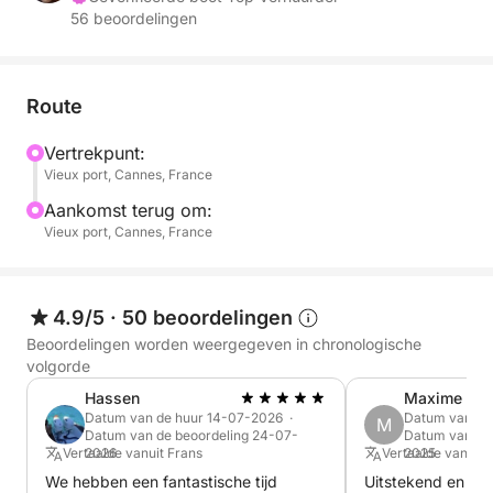
56 beoordelingen
Uw programma op maat:
Vertrek in de late namiddag: We zetten koers naar
de kust bij het gouden licht voor een rustige cruise
langs de kust.
Route
Vertrekpunt:
De perfecte plek: We laten het anker vallen in een
Vieux port, Cannes, France
vredige baai (Billionaires' Bay of tussen de Lérins-
eilanden) om de zonsondergang achter het
Aankomst terug om:
Vieux port, Cannes, France
Esterelgebergte te bewonderen.
Exclusief aperitief: Geniet van een gekoelde fles
champagne, vergezeld van lokale delicatessen,
4.9/5
·
50 beoordelingen
terwijl u luistert naar het zachte kabbelen van het
Beoordelingen worden weergegeven in chronologische
water.
volgorde
Hassen
Maxime
Zwemmen bij zonsondergang: Voor de
Datum van de huur 14-07-2026 ·
Datum van de
M
Datum van de beoordeling 24-07-
Datum van de 
avontuurlijken onder u is er de mogelijkheid om in
Vertaalde vanuit Frans
2026
Vertaalde vanuit 
2025
het kalme water te duiken en te genieten van de
We hebben een fantastische tijd
Uitstekend en Oliv