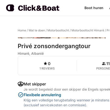
Boot huren
Home
/
Wat te doen
/
Motorboottocht
/
Motorboottocht Himarë
/
Pr
Privé zonsondergangtour
Himarë, Albanië
0
11
1 REVIEWS
PERSON
Met skipper
Je wordt begeleid door een skipper die Engels spree
Flexibele annulering
Krijg een volledige terugbetaling wanneer je minstens
(exclusief servicekosten en commissie).