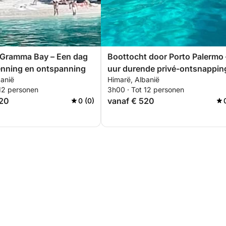
 Gramma Bay – Een dag
Boottocht door Porto Palermo 
enning en ontspanning
uur durende privé-ontsnappin
banië
Himarë, Albanië
langs verborgen pareltjes en
 12 personen
3h00 · Tot 12 personen
kustgeschiedenis
920
vanaf € 520
0 (0)