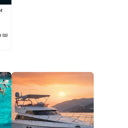
ot
0 (0)