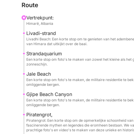
Route
licht van de ondergaande zon zachtjes over het wa
creëert.
Vertrekpunt:
Himarë, Albania
Naar het zuiden gaat de reis verder richting Porto
Livadi-strand
Pasha, waar het landschap bij schemering nog in
Livadhi Beach: Een korte stop om te genieten van het adembene
achtergrond vormt voor de avond.
van Himara dat uitkijkt over de baai.
Strandaquarium
Met een kalme zee, frisse lucht en spectaculaire ui
Een korte stop om foto's te maken van zowel het kleine als het 
zonsondergangtour perfect voor stellen die op zo
zonneschijn.
ook voor iedereen die wil ontspannen en genieten
Jale Beach
Een korte stop om foto's te maken, de militaire residentie te b
omliggende bergen.
Gjipe Beach Canyon
Een korte stop om foto's te maken, de militaire residentie te b
omliggende bergen.
Piratengrot,
Piratengrot: Een korte stop om de opmerkelijke schoonheid van
fascinerende mythen en legendes die eromheen bestaan. We vare
prachtige foto's en video's te maken van deze unieke en histori