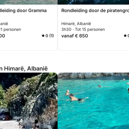
dleiding door Gramma
Rondleiding door de piratengr
banië
Himarë, Albanië
11 personen
3h30 · Tot 15 personen
700
vanaf € 650
0 (1)
an Himarë, Albanië