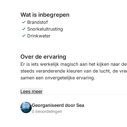
Wat is inbegrepen
Brandstof
Snorkeluitrusting
Drinkwater
Over de ervaring
Er is iets werkelijk magisch aan het kijken naar
steeds veranderende kleuren van de lucht, de vr
samen een onvergetelijke ervaring.
Onze speciale zonsondergangtours zijn ontworp
Lees meer
memorabele manier van dit prachtige moment te l
de horizon verdwijnt, wordt u omringd door ade
Georganiseerd door Sea
gevoel van rust dat deze ervaring echt bijzonder
0 beoordelingen
Naar het noorden kunt u de serene schoonheid v