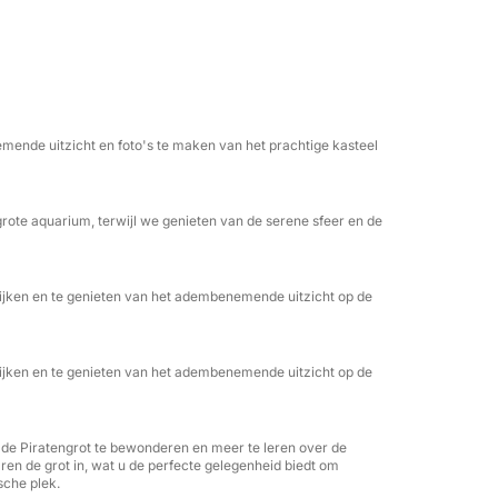
ter reflecteert en een bijna dromerig tafereel
 Palermo, langs het historische kasteel Ali
drukwekkender wordt en een onvergetelijke
mende uitzicht en foto's te maken van het prachtige kasteel
tzichten in alle richtingen is deze
grote aquarium, terwijl we genieten van de serene sfeer en de
ek zijn naar een romantische ervaring, maar
 van een vredige ontsnapping op het water.
ekijken en te genieten van het adembenemende uitzicht op de
ekijken en te genieten van het adembenemende uitzicht op de
 de Piratengrot te bewonderen en meer te leren over de
n de grot in, wat u de perfecte gelegenheid biedt om
sche plek.