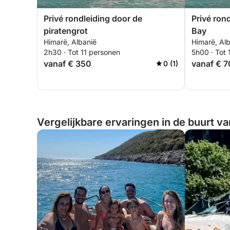
Privé rondleiding door de
Privé ron
piratengrot
Bay
Himarë, Albanië
Himarë, Al
2h30 · Tot 11 personen
5h00 · Tot 
vanaf € 350
vanaf € 
0 (1)
Vergelijkbare ervaringen in de buurt v