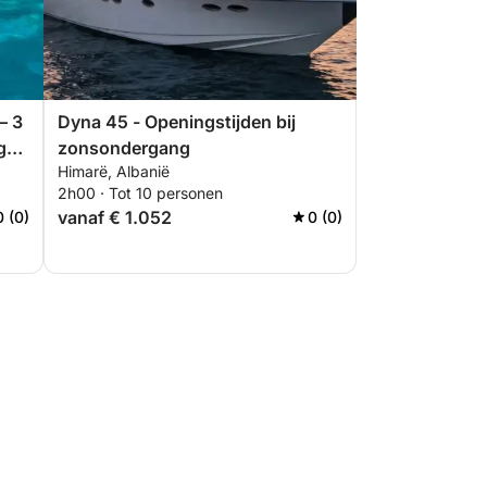
– 3
Dyna 45 - Openingstijden bij
g
zonsondergang
Himarë, Albanië
2h00 · Tot 10 personen
vanaf € 1.052
0 (0)
0 (0)