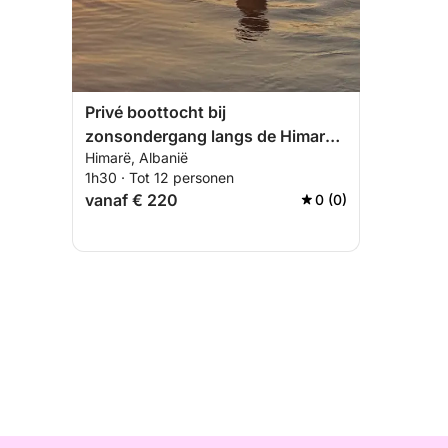
Privé boottocht bij
zonsondergang langs de Himara-
Himarë, Albanië
kust.
1h30 · Tot 12 personen
vanaf € 220
0 (0)