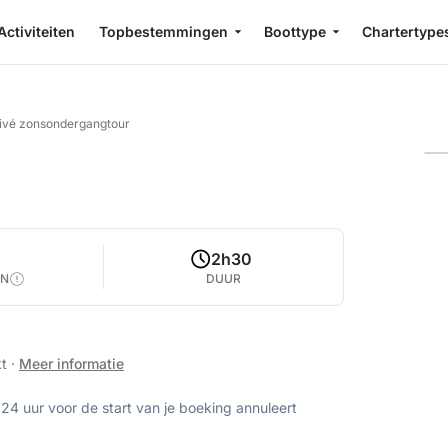
Activiteiten
Topbestemmingen
Boottype
Chartertype
ivé zonsondergangtour
2h30
EN
DUUR
kt
·
Meer informatie
 24 uur voor de start van je boeking annuleert