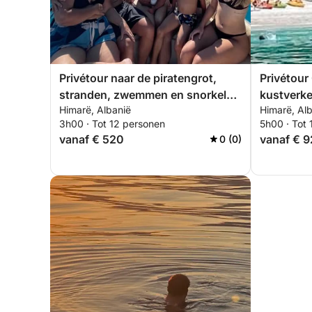
Privétour naar de piratengrot,
Privétour
stranden, zwemmen en snorkelen
kustverk
Himarë, Albanië
Himarë, Al
– Exclusieve tour van 3 uur
3h00 · Tot 12 personen
5h00 · Tot
vanaf € 520
vanaf € 
0 (0)