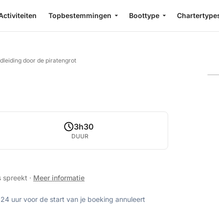
Activiteiten
Topbestemmingen
Boottype
Chartertype
dleiding door de piratengrot
3h30
DUUR
s spreekt
·
Meer informatie
 24 uur voor de start van je boeking annuleert