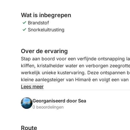
Wat is inbegrepen
Brandstof
Snorkeluitrusting
Over de ervaring
Stap aan boord voor een verfijnde ontsnapping l
kliffen, kristalhelder water en verborgen zeegrot
werkelijk unieke kustervaring. Deze ontspannen bo
kleine aanlegsteiger van Himarë en volgt een van
afgelegen baaien en ongerepte stranden die heerlij
Lees meer
Terwijl u langs Himarë, Livadhi Beach, Aquarium B
Georganiseerd door Sea
Secret Cave, Dove's Cave, Gjipe Beach, St Theod
0 beoordelingen
Alevra Beach vaart, heeft u alle tijd om te ontspa
zorgvuldig samengesteld, zodat u kunt zwemmen, 
Route
water, met gedenkwaardige pauzes bij Crystal Ba