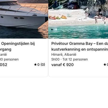
 Openingstijden bij
Privétour Gramma Bay – Een d
ergang
kustverkenning en ontspanni
banië
Himarë, Albanië
 10 personen
5h00 · Tot 12 personen
.052
vanaf € 920
0 (0)