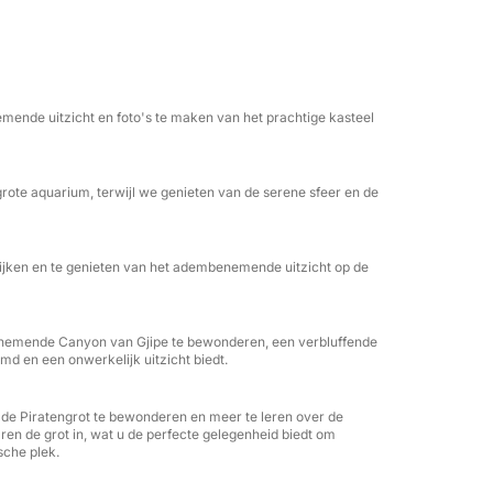
rstrekt, zodat u direct kunt genieten.
r is de boottocht naar de Tweelinggrotten
 U glijdt deze natuurlijke kamers binnen en
mende uitzicht en foto's te maken van het prachtige kasteel
ter. Het is een uniek perspectief dat de
lijks.
grote aquarium, terwijl we genieten van de serene sfeer en de
en laat de Riviera de rest doen. Dit is een
 en ontworpen voor puur zomerplezier.
ekijken en te genieten van het adembenemende uitzicht op de
enemende Canyon van Gjipe te bewonderen, een verbluffende
md en een onwerkelijk uitzicht biedt.
 de Piratengrot te bewonderen en meer te leren over de
n de grot in, wat u de perfecte gelegenheid biedt om
sche plek.