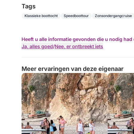
Tags
Klassieke boottocht
Speedboottour
Zonsondergangcruise
Heeft u alle informatie gevonden die u nodig ha
Ja, alles goed
/
Nee, er ontbreekt iets
Meer ervaringen van deze eigenaar