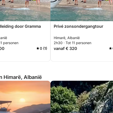
dleiding door Gramma
Privé zonsondergangtour
banië
Himarë, Albanië
11 personen
2h30 · Tot 11 personen
700
vanaf € 320
0 (1)
an Himarë, Albanië