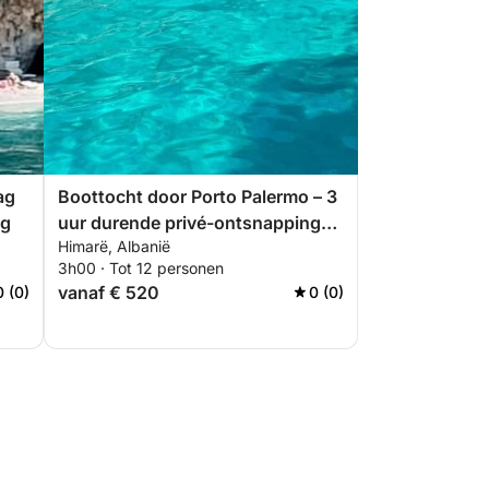
ag
Boottocht door Porto Palermo – 3
ng
uur durende privé-ontsnapping
Himarë, Albanië
langs verborgen pareltjes en
3h00 · Tot 12 personen
kustgeschiedenis
vanaf € 520
0 (0)
0 (0)