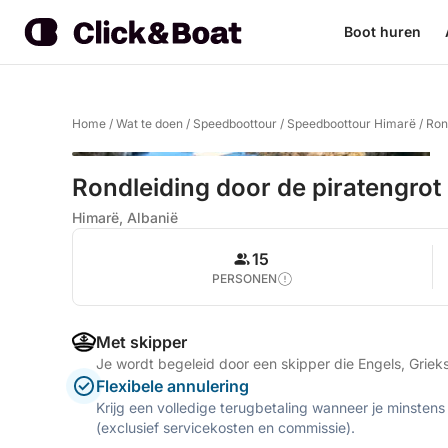
Boot huren
Home
/
Wat te doen
/
Speedboottour
/
Speedboottour Himarë
/
Ron
Rondleiding door de piratengrot
Himarë, Albanië
15
PERSONEN
Met skipper
Je wordt begeleid door een skipper die Engels, Griek
Flexibele annulering
Krijg een volledige terugbetaling wanneer je minstens
(exclusief servicekosten en commissie).