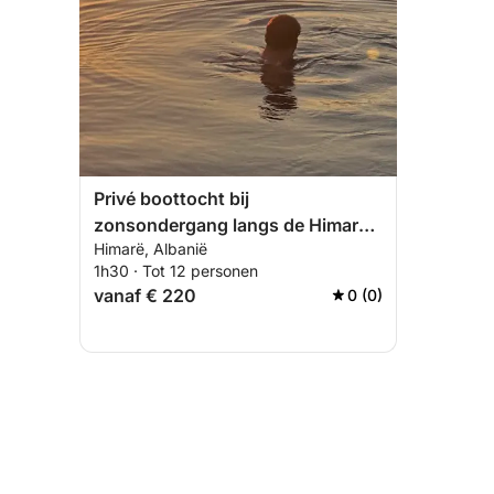
Privé boottocht bij
zonsondergang langs de Himara-
Himarë, Albanië
kust.
1h30 · Tot 12 personen
vanaf € 220
0 (0)