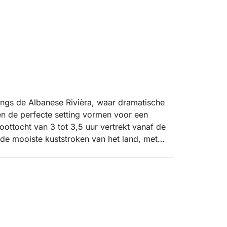
angs de Albanese Rivièra, waar dramatische
ten de perfecte setting vormen voor een
ottocht van 3 tot 3,5 uur vertrekt vanaf de
 de mooiste kuststroken van het land, met
k ver van de drukte lijken te liggen.
each, Jali Beach, Crystal Bay, Couple's Bay,
ore's Cave (Twin Caves), Pirate's Cave en
nnen en van elke stop te genieten. De route is
snorkelen en tot rust komen in het helderste
y, Secret Cave, Dove's Cave en Alevra