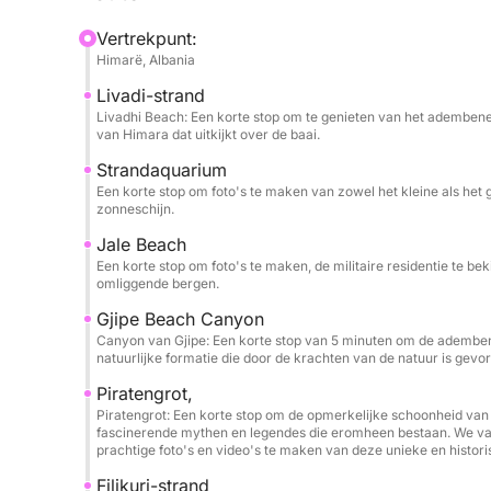
Beach. Snorkelmaskers en flessen water worden ve
Vertrekpunt:
Himarë, Albania
Een van de meest exclusieve momenten van de tou
Livadi-strand
van St. Theodore en de legendarische Piratengrot.
Livadhi Beach: Een korte stop om te genieten van het adembene
ervaart de omvang, kleuren en sfeer vanuit het wa
van Himara dat uitkijkt over de baai.
kustlijn transformeert tot iets filmisch en onvergete
Strandaquarium
Een korte stop om foto's te maken van zowel het kleine als het 
Neem uw zonnebrandcrème, hoed en handdoek mee 
zonneschijn.
korte luxe vakantie op zee: moeiteloos, prachtig
Jale Beach
Een korte stop om foto's te maken, de militaire residentie te b
omliggende bergen.
Gjipe Beach Canyon
Canyon van Gjipe: Een korte stop van 5 minuten om de ademb
natuurlijke formatie die door de krachten van de natuur is gevor
Piratengrot,
Piratengrot: Een korte stop om de opmerkelijke schoonheid van
fascinerende mythen en legendes die eromheen bestaan. We vare
prachtige foto's en video's te maken van deze unieke en histori
Filikuri-strand