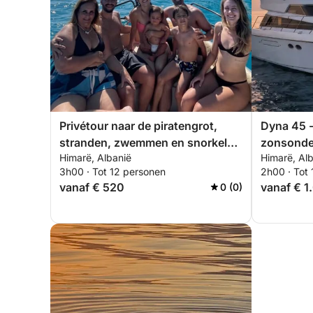
Privétour naar de piratengrot,
Dyna 45 -
stranden, zwemmen en snorkelen
zonsond
Himarë, Albanië
Himarë, Al
– Exclusieve tour van 3 uur
3h00 · Tot 12 personen
2h00 · Tot
vanaf € 520
vanaf € 1
0 (0)