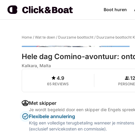
Boot huren
Home
/
Wat te doen
/
Duurzame boottocht
/
Duurzame boottocht K
Hele dag Comino-avontuur: on
Kalkara, Malta
4.9
1
65 REVIEWS
PERSON
Met skipper
Je wordt begeleid door een skipper die Engels spree
Flexibele annulering
Krijg een volledige terugbetaling wanneer je minstens
(exclusief servicekosten en commissie).