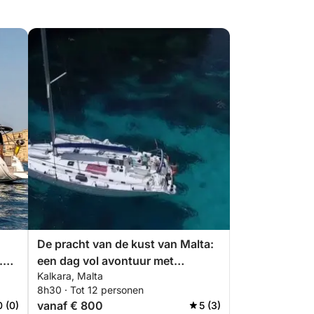
De pracht van de kust van Malta:
.
een dag vol avontuur met
Kalkara, Malta
schilderachtige stops en
8h30 · Tot 12 personen
snorkelen
vanaf € 800
0 (0)
5 (3)