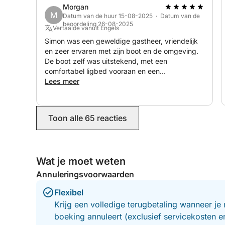
Morgan
M
Datum van de huur 15-08-2025 · Datum van de
beoordeling 26-08-2025
Vertaalde vanuit Engels
Simon was een geweldige gastheer, vriendelijk
en zeer ervaren met zijn boot en de omgeving.
De boot zelf was uitstekend, met een
comfortabel ligbed vooraan en een
ontspannend zitgedeelte achteraan. We
Lees meer
waardeerden ook de mogelijkheid om
snorkelspullen en een SUP-board te lenen. Al
met al hadden we een heerlijke dag op het
Toon alle 65 reacties
water.
Wat je moet weten
Annuleringsvoorwaarden
Flexibel
Krijg een volledige terugbetaling wanneer je 
boeking annuleert (exclusief servicekosten 