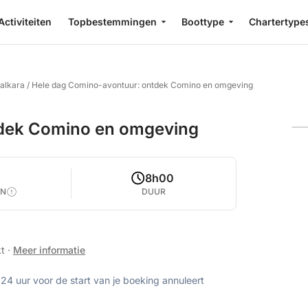
Activiteiten
Topbestemmingen
Boottype
Chartertype
alkara
/
Hele dag Comino-avontuur: ontdek Comino en omgeving
tdek Comino en omgeving
2
8h00
EN
DUUR
kt
·
Meer informatie
 24 uur voor de start van je boeking annuleert