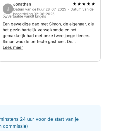
Jonathan
etc that we brought with us for the day. A most
J
Datum van de huur 28-07-2025 · Datum van de
memorable day- would definitely recommend!
beoordeling 02-08-2025
Vertaalde vanuit Engels
Een geweldige dag met Simon, de eigenaar, die
het gezin hartelijk verwelkomde en het
gemakkelijk had met onze twee jonge tieners.
Simon was de perfecte gastheer. De
communicatie voorafgaand aan de dag was snel
Lees meer
en informatief. Dit was de eerste keer dat ik een
boot huurde, dus ik was erg tevreden. Dus...
Proost, Simon!
minstens 24 uur voor de start van je
en commissie)