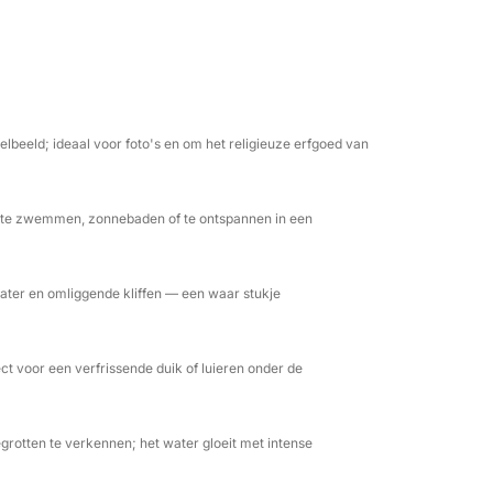
kelen of gewoonweg kunt ontspannen in het
ieten van de prachtige omgeving, terwijl u
ane zon. Onze ervaren bemanning zorgt ervoor
elbeeld; ideaal voor foto's en om het religieuze erfgoed van
 water beleeft.
m te zwemmen, zonnebaden of te ontspannen in een
ater en omliggende kliffen — een waar stukje
ct voor een verfrissende duik of luieren onder de
rotten te verkennen; het water gloeit met intense