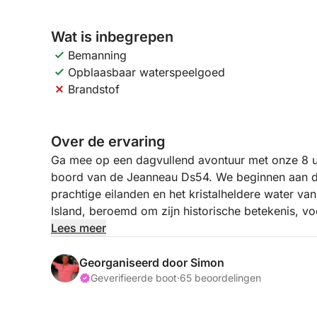
Wat is inbegrepen
Bemanning
Opblaasbaar waterspeelgoed
Brandstof
Over de ervaring
Ga mee op een dagvullend avontuur met onze 8 
boord van de Jeanneau Ds54. We beginnen aan de
prachtige eilanden en het kristalheldere water va
Island, beroemd om zijn historische betekenis, v
ontspannen en genieten van het adembenemende u
Lees meer
Paradise Bay, een verborgen pareltje met kalm w
Bay, bekend om zijn zandstranden en schilderach
Georganiseerd door Simon
Geverifieerde boot
·
65 beoordelingen
We varen verder naar Crystal Lagoon, een serene 
voor fotomomenten. Tot slot bezoeken we de ico