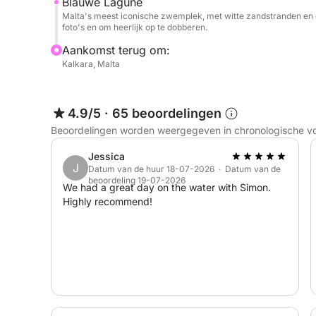
Blauwe Lagune
Malta's meest iconische zwemplek, met witte zandstranden en 
foto's en om heerlijk op te dobberen.
Aankomst terug om:
Kalkara, Malta
4.9/5
·
65 beoordelingen
Beoordelingen worden weergegeven in chronologische v
Jessica
J
Datum van de huur 18-07-2026 · Datum van de
beoordeling 19-07-2026
We had a great day on the water with Simon.
Highly recommend!