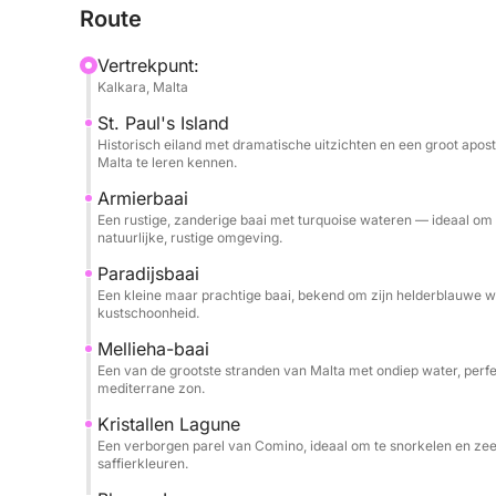
Route
helderblauwe water, waar u kunt zwemmen, snor
paradijs.
Vertrekpunt:
Kalkara, Malta
Tijdens de tour kunt u heerlijk ontspannen en gen
St. Paul's Island
geniet van verfrissende drankjes en de mediterr
Historisch eiland met dramatische uitzichten en een groot apost
dat u een ontspannen en onvergetelijke dag op het
Malta te leren kennen.
Armierbaai
Een rustige, zanderige baai met turquoise wateren — ideaal o
natuurlijke, rustige omgeving.
Paradijsbaai
Een kleine maar prachtige baai, bekend om zijn helderblauwe w
kustschoonheid.
Mellieha-baai
Een van de grootste stranden van Malta met ondiep water, perfe
mediterrane zon.
Kristallen Lagune
Een verborgen parel van Comino, ideaal om te snorkelen en zeeg
saffierkleuren.