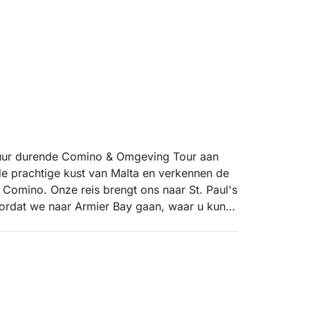
uur durende Comino & Omgeving Tour aan
 prachtige kust van Malta en verkennen de
n Comino. Onze reis brengt ons naar St. Paul's
oordat we naar Armier Bay gaan, waar u kunt
itzicht. We vervolgen onze tocht naar
ater, gevolgd door de beroemde Mellieħa
tige schoonheid.
plek met prachtig turquoise water, perfect
nische Blue Lagoon, bekend om zijn