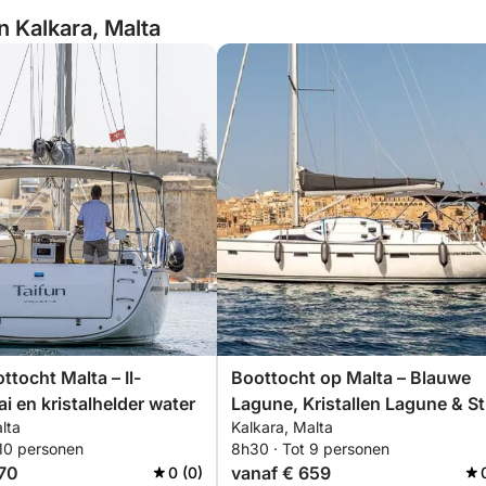
n Kalkara, Malta
tocht Malta – Il-
Boottocht op Malta – Blauwe
i en kristalhelder water
Lagune, Kristallen Lagune & St
lta
Kalkara, Malta
Paul's Eilanden
 10 personen
8h30 · Tot 9 personen
570
vanaf € 659
0 (0)