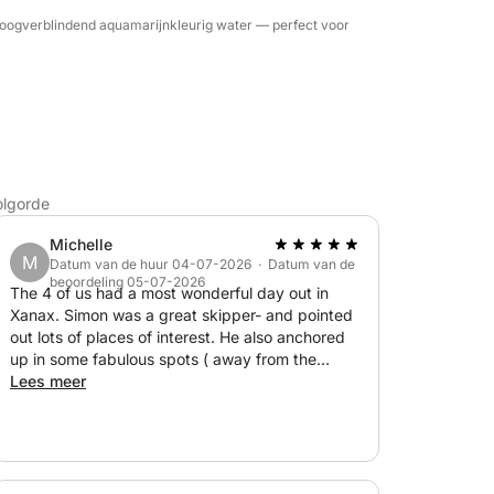
oogverblindend aquamarijnkleurig water — perfect voor
olgorde
Michelle
M
Datum van de huur 04-07-2026 · Datum van de
beoordeling 05-07-2026
The 4 of us had a most wonderful day out in
Xanax. Simon was a great skipper- and pointed
out lots of places of interest. He also anchored
up in some fabulous spots ( away from the
booze cruise boats and noise). We enjoyed lots
Lees meer
of swimming spots like this in the magical blue
waters. There was plenty of space on deck with
in the shade of the canopy or on the front of the
boat - on comfy cushions. The fridge was
perfect for storing all of drinks and sandwiches