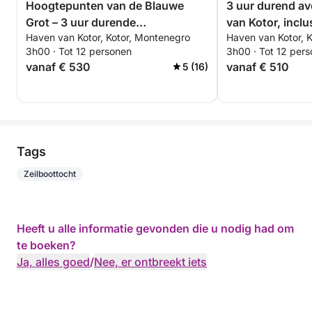
Hoogtepunten van de Blauwe
3 uur durend av
Grot – 3 uur durende
van Kotor, inclu
Haven van Kotor, Kotor, Montenegro
Haven van Kotor, 
privéboottocht
schilderachtige 
3h00 · Tot 12 personen
3h00 · Tot 12 per
culinaire beleve
vanaf € 530
vanaf € 510
5 (16)
Tags
Zeilboottocht
Heeft u alle informatie gevonden die u nodig had om
te boeken?
Ja, alles goed
/
Nee, er ontbreekt iets