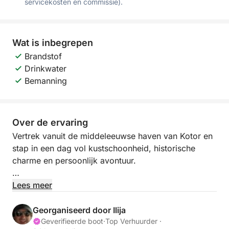
servicekosten en commissie).
Wat is inbegrepen
Brandstof
Drinkwater
Bemanning
Over de ervaring
Vertrek vanuit de middeleeuwse haven van Kotor en
stap in een dag vol kustschoonheid, historische
charme en persoonlijk avontuur.
Deze dagcruise biedt u het beste van het leven in de
Lees meer
baai van Montenegro en combineert levendige
kustplaatsen met vredige verborgen pareltjes – alles
Georganiseerd door Ilija
in uw eigen tempo.
Geverifieerde boot
·
Top Verhuurder ·