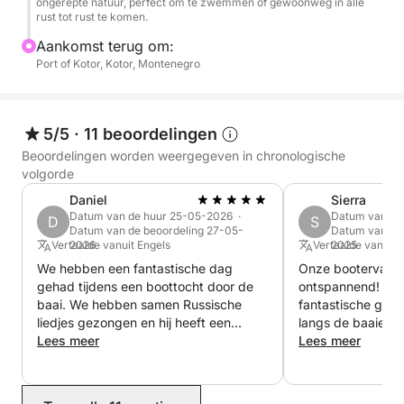
ongerepte natuur, perfect om te zwemmen of gewoonweg in alle
van de baai. Met zijn gelaagde forten, promenades
rust tot rust te komen.
aan zee en weelderige tuinen is het de perfecte stop
Aankomst terug om:
voor een beetje cultuur, een wandeling langs de
Port of Kotor, Kotor, Montenegro
waterkant of een verfrissende duik.
De dag eindigt in de Bigova-baai, een vredige,
5/5
·
11 beoordelingen
afgelegen plek waar u heerlijk kunt zwemmen en
Beoordelingen worden weergegeven in chronologische
ontspannen. Veel gasten genieten hier van een
volgorde
ontspannen lunch in een lokale visrestaurant,
Daniel
Sierra
omringd door kalm turquoise water.
Datum van de huur 25-05-2026 ·
Datum van de
D
S
Datum van de beoordeling 27-05-
Datum van de 
Vertaalde vanuit Engels
2026
Vertaalde vanuit 
2025
Net als bij al onze tours in de Baai van Kotor is de
We hebben een fantastische dag
Onze bootervarin
route volledig aanpasbaar. U kunt van stop wisselen,
gehad tijdens een boottocht door de
ontspannend! Ilij
uw zwemtijd verlengen of minder bekende hoeken
baai. We hebben samen Russische
fantastische gas
van de baai verkennen.
liedjes gezongen en hij heeft een
langs de baaien v
heerlijke lunch voor ons klaargemaakt.
Lees meer
Montenegro. Fant
Lees meer
We raden een dagje op het water met
Geen verkeer, geen schema – gewoon een prachtige
Ilija van harte aan.
dag die precies is afgestemd op uw wensen.