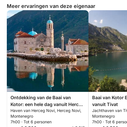
Meer ervaringen van deze eigenaar
Ontdekking van de Baai van
Baai van Kotor 
Kotor: een hele dag vanuit Herceg
vanuit Tivat
Haven van Herceg Novi, Herceg Novi,
Jachthaven van Tiv
Novi
Montenegro
Montenegro
7h00 · Tot 6 personen
7h00 · Tot 6 pers