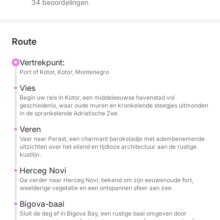
34 beoordelingen
Of u nu wilt zwemmen, bezienswaardigheden wilt
bekijken of gewoon wilt ontspannen in de zon, deze
reis is afgestemd op uw ideale dag op het water.
Route
Vertrekpunt:
Uw reis begint in Kotor, waar oude stadsmuren en
Port of Kotor, Kotor, Montenegro
dramatische kalkstenen kliffen een van de meest
fotogenieke decors van de Adriatische Zee vormen.
Vies
Begin uw reis in Kotor, een middeleeuwse havenstad vol
Terwijl we de baai uitvaren, is uw eerste hoogtepunt
geschiedenis, waar oude muren en kronkelende steegjes uitmonden
de elegante stad Perast. Bekend om zijn Venetiaanse
in de sprankelende Adriatische Zee.
architectuur en het ansichtkaartwaardige eilandje
Veren
Onze-Lieve-Vrouw van de Rotsen, is het een plek
Vaar naar Perast, een charmant barokstadje met adembenemende
waar geschiedenis en schoonheid samenkomen. U
uitzichten over het eiland en tijdloze architectuur aan de rustige
kustlijn.
kunt Perast te voet verkennen of het gewoon vanaf
het water bewonderen met een glas prosecco in de
Herceg Novi
Ga verder naar Herceg Novi, bekend om zijn eeuwenoude fort,
hand.
weelderige vegetatie en een ontspannen sfeer aan zee.
Bigova-baai
Vervolgens varen we westwaarts richting Herceg
Sluit de dag af in Bigova Bay, een rustige baai omgeven door
Novi, een charmant kustplaatsje vlakbij de ingang