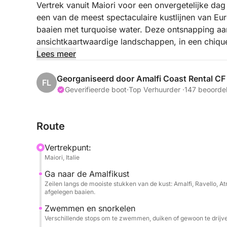
Vertrek vanuit Maiori voor een onvergetelijke da
een van de meest spectaculaire kustlijnen van Euro
baaien met turquoise water. Deze ontsnapping aan
ansichtkaartwaardige landschappen, in een chiqu
Lees meer
Gedurende de dag laat uw schipper u de mooiste s
het water bereikbaar zijn. U kunt zwemmen op ve
Georganiseerd door Amalfi Coast Rental CF
FL
de kleinste stad van Italië qua oppervlakte, Amalf
Geverifieerde boot
·
Top Verhuurder ·
147 beoorde
een klein vissersdorpje, Furore, de thuisbasis van
Zee, Praiano en het romantische stadje Positano.
Route
van uw stoel aan boord. De perfecte ervaring voo
ontdekken, zonder de drukte of stress.
Vertrekpunt:
Maiori, Italie
U kunt lunchen in een restaurant dat direct vanaf 
Ga naar de Amalfikust
ontsnappen aan de chaos van de stadscentra.
Zeilen langs de mooiste stukken van de kust: Amalfi, Ravello, Atr
afgelegen baaien.
Aan boord geniet u van hoogwaardige service: een
Zwemmen en snorkelen
(water, frisdrank, champagne, cocktails), lekker
Verschillende stops om te zwemmen, duiken of gewoon te drijven
geluidsinstallatie en snorkeluitrusting. Het enige 