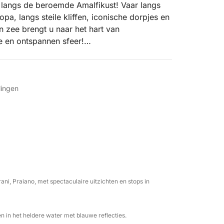
g langs de beroemde Amalfikust! Vaar langs
pa, langs steile kliffen, iconische dorpjes en
 zee brengt u naar het hart van
e en ontspannen sfeer!
chatten van de kust zien, die alleen vanaf
rborgen plekjes, Minori bewonderen, Atrani,
i, de populairste kustplaats, Conca dei Marini,
lingen
 de enige natuurlijke fjord in de Middellandse
 Geniet van elk moment vanuit het comfort
r wie de kust op een andere manier wil
zee bereikbaar is, ideaal om even te
ani, Praiano, met spectaculaire uitzichten en stops in
 attente schipper, verfrissende drankjes
e snacks, handdoeken, een douche, een
 in het heldere water met blauwe reflecties.
wat u hoeft te doen is ontspannen, het water in