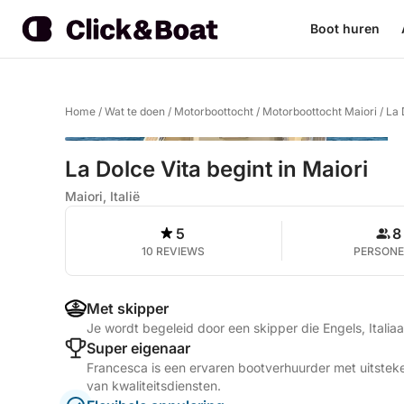
Boot huren
Home
/
Wat te doen
/
Motorboottocht
/
Motorboottocht Maiori
/
La 
La Dolce Vita begint in Maiori
Maiori, Italië
5
8
10 REVIEWS
PERSON
Met skipper
Je wordt begeleid door een skipper die Engels, Italia
Super eigenaar
Francesca is een ervaren bootverhuurder met uitstek
van kwaliteitsdiensten.