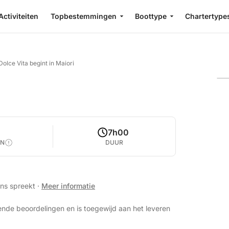
Activiteiten
Topbestemmingen
Boottype
Chartertype
Dolce Vita begint in Maiori
7h00
EN
DUUR
ans spreekt
·
Meer informatie
ende beoordelingen en is toegewijd aan het leveren