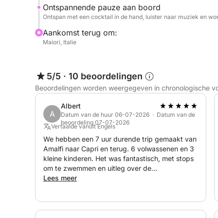
Ontspannende pauze aan boord
duiken en genieten van de zon!
Ontspan met een cocktail in de hand, luister naar muziek en wo
Boek nu uw privécruise bij Maiori en laat u beto
Aankomst terug om:
Maiori, Italie
5/5
·
10 beoordelingen
Beoordelingen worden weergegeven in chronologische v
Albert
A
Datum van de huur 06-07-2026 · Datum van de
beoordeling 07-07-2026
Vertaalde vanuit Engels
We hebben een 7 uur durende trip gemaakt van
Amalfi naar Capri en terug. 6 volwassenen en 3
kleine kinderen. Het was fantastisch, met stops
om te zwemmen en uitleg over de
bezienswaardigheden. Hartelijk dank aan het
Lees meer
team en in het bijzonder aan onze kapitein en
barman Salvatorre ❤️