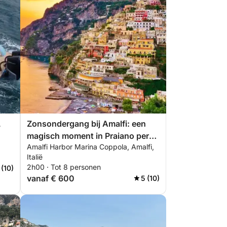
,
Zonsondergang bij Amalfi: een
magisch moment in Praiano per
Amalfi Harbor Marina Coppola, Amalfi,
privéboot
Italië
2h00 · Tot 8 personen
 (10)
vanaf € 600
5 (10)