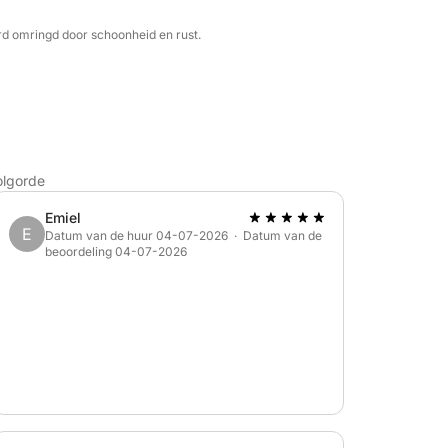
rd omringd door schoonheid en rust.
veren door de magie van de Amalfikust!
olgorde
Emiel
E
Datum van de huur 04-07-2026 · Datum van de
beoordeling 04-07-2026