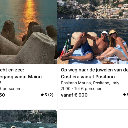
cht en zee:
Op weg naar de juwelen van d
rgang vanaf Maiori
Costiera vanuit Positano
ë
Positano Marina, Positano, Italy
 6 personen
7h00 · Tot 6 personen
550
vanaf € 900
5 (2)