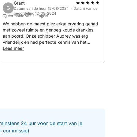
Grant
G
Datum van de huur 15-08-2024 · Datum van de
beoordeling 17-08-2024
Vertaalde vanuit Engels
We hebben de meest plezierige ervaring gehad
met zoveel ruimte en genoeg koude drankjes
aan boord. Onze schipper Audrey was erg
vriendelijk en had perfecte kennis van het
gebied en sprak vloeiend Engels. Communicatie
Lees meer
voor boeking was erg goed met snelle
antwoorden. Bedankt van ons allemaal. Xx
minstens 24 uur voor de start van je
en commissie)