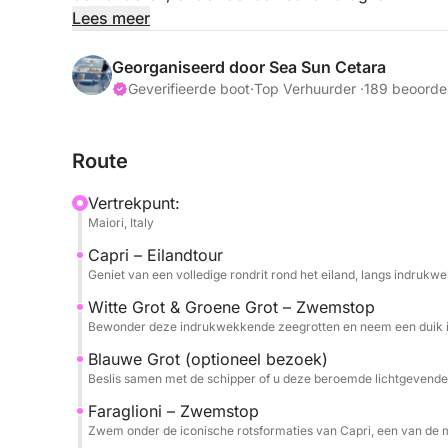
zee in Nerano, deze tour is de perfecte manier o
Lees meer
We varen rechtstreeks naar Capri langs de kustlij
Georganiseerd door Sea Sun Cetara
tour omvat een volledige eilandlus, met stops bij
Geverifieerde boot
·
Top Verhuurder ·
189 beoorde
natuurwonderen met levendig water, perfect voo
mogelijkheid om de beroemde Blauwe Grot te bez
Route
meeneemt in de gloeiende blauwe grot (toegangsp
Vervolgens stoppen we bij de iconische rotsforma
Vertrekpunt:
een van de meest schilderachtige plekjes van het
Maiori, Italy
Capri – Eilandtour
Voor de lunch heeft u twee opties: dineren in ee
Geniet van een volledige rondrit rond het eiland, langs indrukw
Nerano, beroemd om zijn spaghetti alla Nerano, o
uw eigen tempo te verkennen. De schipper regelt
Witte Grot & Groene Grot – Zwemstop
Bewonder deze indrukwekkende zeegrotten en neem een duik in 
de terugweg kunnen we, als de tijd het toelaat, 
we terugvaren naar Cetara.
Blauwe Grot (optioneel bezoek)
Als u in Capri alleen van boord wilt gaan om te w
Beslis samen met de schipper of u deze beroemde lichtgevende g
geldt er een ontschepingskosten van € 100.
Faraglioni – Zwemstop
Zwem onder de iconische rotsformaties van Capri, een van de me