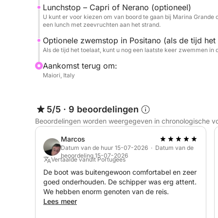
Deze tour is inclusief zachte handdoeken, frisdrank
Lunchstop – Capri of Nerano (optioneel)
snorkeluitrusting, drijvende tubes en een limoncel
U kunt er voor kiezen om van boord te gaan bij Marina Grande 
een aperitief in Italiaanse stijl met pizzette, rus
een lunch met zeevruchten aan het strand.
nu besluit om de levendige straten van Capri te
Optionele zwemstop in Positano (als de tijd het 
ontspannen, deze privéboottocht belooft een onv
Als de tijd het toelaat, kunt u nog een laatste keer zwemmen in 
Aankomst terug om:
Maiori, Italy
5/5
·
9 beoordelingen
Beoordelingen worden weergegeven in chronologische v
Marcos
Datum van de huur 15-07-2026 · Datum van de
beoordeling 15-07-2026
Vertaalde vanuit Portugees
De boot was buitengewoon comfortabel en zeer
goed onderhouden. De schipper was erg attent.
We hebben enorm genoten van de reis.
Lees meer