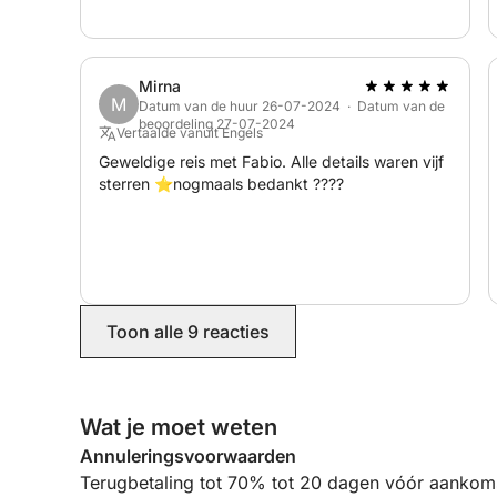
Mirna
M
Datum van de huur 26-07-2024 · Datum van de
beoordeling 27-07-2024
Vertaalde vanuit Engels
Geweldige reis met Fabio. Alle details waren vijf
sterren ⭐️nogmaals bedankt ????
Toon alle 9 reacties
Wat je moet weten
Annuleringsvoorwaarden
Terugbetaling tot 70% tot 20 dagen vóór aankoms