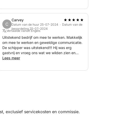
ook geweldig! Bedankt Fabio en bedankt
Jamaica voor het regelen van alles.
Carvey
C
Datum van de huur 25-07-2024 · Datum van de
beoordeling 25-07-2024
Vertaalde vanuit Engels
Uitstekend bedrijf om mee te werken. Makkelijk
om mee te werken en geweldige communicatie.
De schipper was uitstekend!!! Hij was erg
gastvrij en vroeg ons wat we wilden zien en
doen. Geweldige lunchstop was vooraf geregeld
Lees meer
met inschrijving voor restaurant. Het was de
perfecte dag om van Amalfi naar Capri te varen.
t, exclusief servicekosten en commissie.