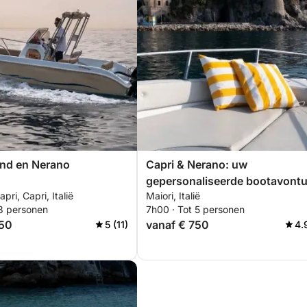
and en Nerano
Capri & Nerano: uw
gepersonaliseerde bootavont
pri, Capri, Italië
Maiori, Italië
 3 personen
7h00 · Tot 5 personen
550
vanaf € 750
5 (11)
4.