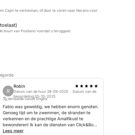
en, bier, snacks, vers fruit,
lo-toast. Om het af te maken, geniet u van
om Capri te verkennen, of door te varen naar Nerano voor
tieke gebakjes en handgemaakte cocktails. Of u
 verkennen of gewoon aan boord te
toelaat)
ergetelijke dag op de Middellandse Zee.
de buurt van Positano voordat u teruggaat.
olgorde
Robin
R
Datum van de huur 28-09-2025 · Datum van de
beoordeling 05-10-2025
Vertaalde vanuit Engels
Fabio was geweldig, we hebben enorm genoten.
Genoeg tijd om te zwemmen, de stranden te
verkennen en de prachtige Amalfikust te
bewonderen! Ik kan de diensten van Click&Boat
van harte aanbevelen. De communicatie was
Lees meer