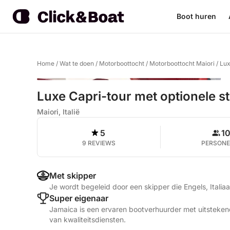
Boot huren
Home
/
Wat te doen
/
Motorboottocht
/
Motorboottocht Maiori
/
Lux
Luxe Capri-tour met optionele s
Maiori, Italië
5
1
9 REVIEWS
PERSON
Met skipper
Je wordt begeleid door een skipper die Engels, Italia
Super eigenaar
Jamaica is een ervaren bootverhuurder met uitsteken
van kwaliteitsdiensten.