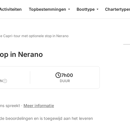
Activiteiten
Topbestemmingen
Boottype
Chartertype
e Capri-tour met optionele stop in Nerano
top in Nerano
0
7h00
EN
DUUR
ans spreekt
·
Meer informatie
de beoordelingen en is toegewijd aan het leveren