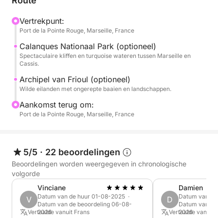
Route
de rotsen te verkennen. Uw meertalige schipper
Vertrekpunt:
(Frans, Engels, Spaans) zorgt voor uw comfort en
Port de la Pointe Rouge, Marseille, France
begeleidt u naar de beste zwemplekken, ver weg
van de drukte van de stad.
Calanques Nationaal Park (optioneel)
Spectaculaire kliffen en turquoise wateren tussen Marseille en
Cassis.
Beleef een onvergetelijk avontuur tussen kalkstenen
Archipel van Frioul (optioneel)
kliffen en kristalhelder water.
Wilde eilanden met ongerepte baaien en landschappen.
P.S.: De getoonde prijs is voor de boothuur. De
Aankomst terug om:
Port de la Pointe Rouge, Marseille, France
schipper (€ 130) en brandstof dienen apart te
worden betaald in de haven.
5/5
·
22 beoordelingen
Beoordelingen worden weergegeven in chronologische
volgorde
Vinciane
Damien
Datum van de huur 01-08-2025 ·
Datum van de
V
D
Datum van de beoordeling 06-08-
Datum van de
Vertaalde vanuit Frans
2026
Vertaalde vanuit 
2026