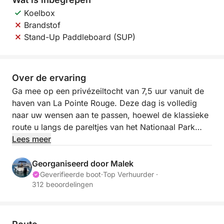
Koelbox
Brandstof
Stand-Up Paddleboard (SUP)
Over de ervaring
Ga mee op een privézeiltocht van 7,5 uur vanuit de
haven van La Pointe Rouge. Deze dag is volledig
naar uw wensen aan te passen, hoewel de klassieke
route u langs de pareltjes van het Nationaal Park
Calanques en de archipel van Frioul voert. Met een
Lees meer
capaciteit van 7 passagiers (+ schipper) is de boot
ideaal voor een complete onderdompeling in het
Georganiseerd door Malek
turquoise water van Marseille.
Geverifieerde boot
·
Top Verhuurder ·
312 beoordelingen
De boot is uitgerust met een koelbox voor uw
drankjes en een SUP (stand-up paddleboard) is
optioneel beschikbaar (€ 30) om de baaien dicht bij