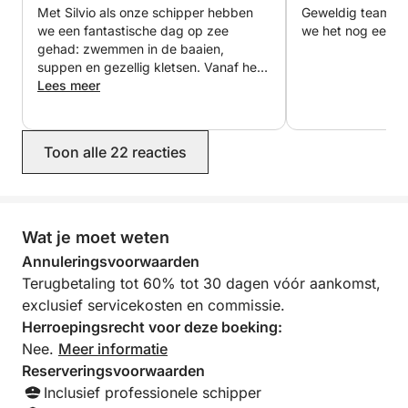
Met Silvio als onze schipper hebben
Geweldig team. G
we een fantastische dag op zee
we het nog eens 
gehad: zwemmen in de baaien,
suppen en gezellig kletsen. Vanaf het
moment dat we boekten, waren we
Lees meer
ervan overtuigd dat alles perfect zou
verlopen: Lucas, de eigenaar,
reageerde snel, de communicatie
Toon alle 22 reacties
verliep soepel en efficiënt, en de prijs
was precies zoals beloofd. Ik kan het
van harte aanbevelen! Nogmaals
bedankt voor je aanstekelijke goede
humeur ?
Wat je moet weten
Annuleringsvoorwaarden
Terugbetaling tot 60% tot 30 dagen vóór aankomst,
exclusief servicekosten en commissie.
Herroepingsrecht voor deze boeking:
Nee.
Meer informatie
Reserveringsvoorwaarden
Inclusief professionele schipper