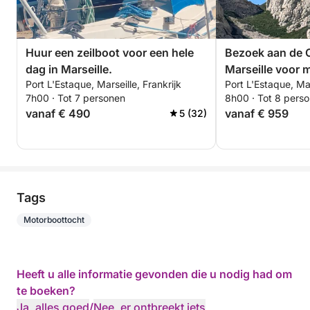
Huur een zeilboot voor een hele
Bezoek aan de 
dag in Marseille.
Marseille voor 
Port L'Estaque, Marseille, Frankrijk
Port L'Estaque, Mar
personen
7h00 · Tot 7 personen
8h00 · Tot 8 pers
vanaf € 490
vanaf € 959
5 (32)
Tags
Motorboottocht
Heeft u alle informatie gevonden die u nodig had om
te boeken?
Ja, alles goed
/
Nee, er ontbreekt iets