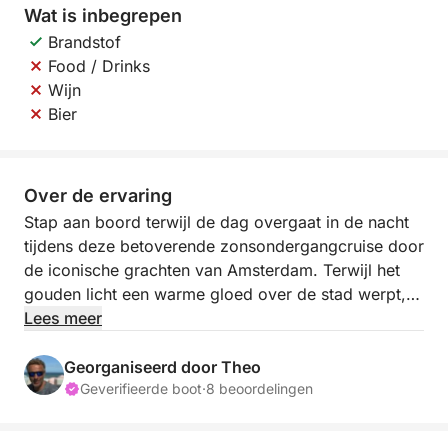
Wat is inbegrepen
Brandstof
Food / Drinks
Wijn
Bier
Over de ervaring
Stap aan boord terwijl de dag overgaat in de nacht
tijdens deze betoverende zonsondergangcruise door
de iconische grachten van Amsterdam. Terwijl het
gouden licht een warme gloed over de stad werpt,
vaart u langs historische bruggen, charmante
Lees meer
grachtenpanden en vredige waterwegen, allemaal
badend in de zachte tinten van de schemering.
Georganiseerd door Theo
Geverifieerde boot
·
8 beoordelingen
Deze tour nodigt u uit om te ontspannen en tot rust
te komen terwijl u geniet van de adembenemende