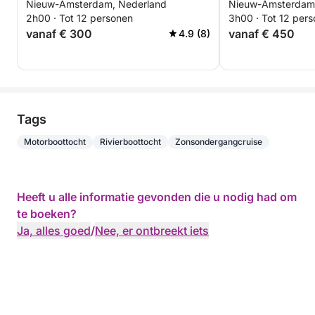
Nieuw-Amsterdam, Nederland
Nieuw-Amsterdam
rondvaart met prachtig uitzicht
Amsterdam
2h00 · Tot 12 personen
3h00 · Tot 12 per
vanaf € 300
vanaf € 450
4.9 (8)
Tags
Motorboottocht
Rivierboottocht
Zonsondergangcruise
Heeft u alle informatie gevonden die u nodig had om
te boeken?
Ja, alles goed
/
Nee, er ontbreekt iets