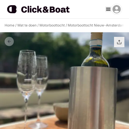
Home
/
Wat te doen
/
Motorboottocht
/
Motorboottocht Nieuw-Amsterdam
/