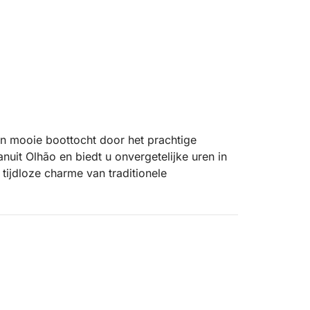
en mooie boottocht door het prachtige
nuit Olhão en biedt u onvergetelijke uren in
 tijdloze charme van traditionele
 van een unieke excursie. De stops kunnen
Dat is juist wat het zo bijzonder maakt. Wij
eer, de getijden en de stemming van de groep
ilanden vaart, zoals Armona, Culatra en het