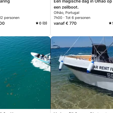
aring
Een magische dag in Olhão op
een zeilboot.
Olhão, Portugal
 12 personen
7h00 · Tot 6 personen
500
vanaf € 770
0 (0)