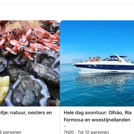
tje: natuur, oesters en
Hele dag avontuur: Olhão, Ria
Formosa en woestijneilanden
-
 8 personen
7h00 · Tot 12 personen