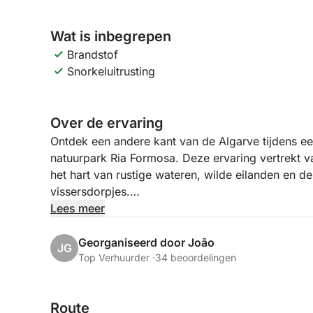
Wat is inbegrepen
Brandstof
Snorkeluitrusting
Over de ervaring
Ontdek een andere kant van de Algarve tijdens e
natuurpark Ria Formosa. Deze ervaring vertrekt va
het hart van rustige wateren, wilde eilanden en de
vissersdorpjes.
Lees meer
Er is geen sprake van een vast reisschema, maar
elke dag verschillen, waardoor elk uitje uniek is. 
Georganiseerd door João
JG
houden van spontaniteit en passen ons aan het w
Top Verhuurder ·
34 beoordelingen
aan.
Route
Terwijl u door kalme lagunes en tussen barrière-e