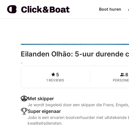
Boot huren
Eilanden Olhão: 5-uur durende c
-
5
8
1 REVIEWS
PERSON
Met skipper
Je wordt begeleid door een skipper die Frans, Engel
Super eigenaar
João is een ervaren bootverhuurder met uitstekende 
kwaliteitsdiensten.