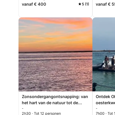
vanaf € 400
vanaf € 
5 (1)
Zonsondergangontsnapping: van
Ontdek Ol
het hart van de natuur tot de
oesterkwe
-
-
landing
eilanden
2h30 · Tot 12 personen
7h00 · Tot