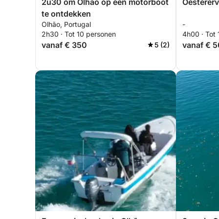
2u30 om Olhão op een motorboot
Oestererv
te ontdekken
Olhão, Portugal
-
2h30 · Tot 10 personen
4h00 · Tot
vanaf € 350
vanaf € 
5 (2)