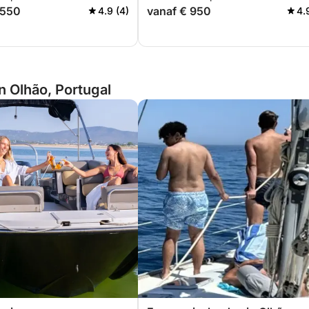
.550
vanaf € 950
4.9 (4)
4.
n Olhão, Portugal