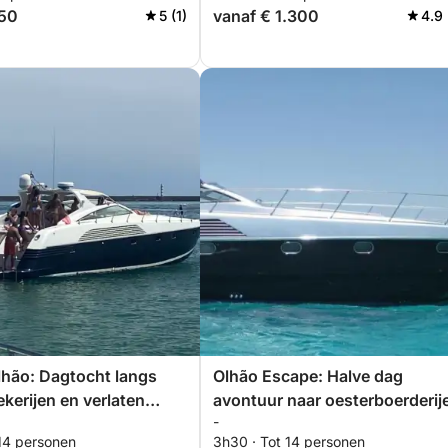
550
vanaf € 1.300
5 (1)
4.9 
hão: Dagtocht langs
Olhão Escape: Halve dag
kerijen en verlaten
avontuur naar oesterboerderij
-
en verborgen eilanden
 14 personen
3h30 · Tot 14 personen