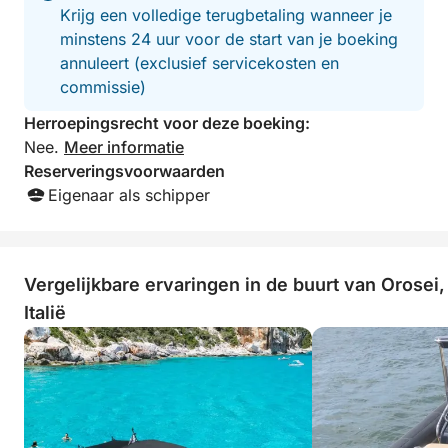
Vers fruit
Krijg een volledige terugbetaling wanneer je
Frisdranken
minstens 24 uur voor de start van je boeking
annuleert (exclusief servicekosten en
Of
commissie)
Herroepingsrecht voor deze boeking:
VERSE ZOMERPASTA
Nee.
Meer informatie
Reserveringsvoorwaarden
Korte pasta, geserveerd op kamertemperatuur, met
Eigenaar als schipper
extra vierge olijfolie, cherrytomaten, zwarte olijven,
mozzarella, maïs en basilicum
Water en frisdranken
Vergelijkbare ervaringen in de buurt van Orosei,
Dankzij onze samenwerking met een lokaal
Italië
restaurant kunnen we een aanvullende service
aanbieden, variërend van oesters tot langzaam
gegaarde tonijn en nog veel meer.
Alles wordt geserveerd in het keramische servies
aan boord.