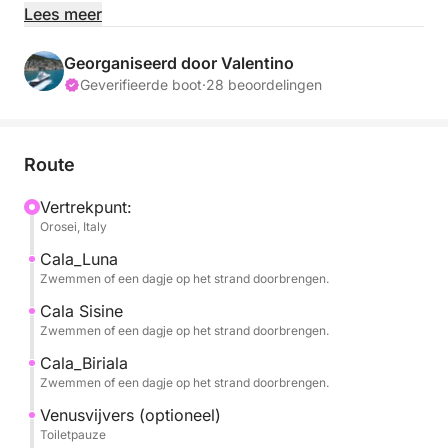
dagtochten.
Lees meer
We hebben ervoor gekozen om alleen exclusieve
Georganiseerd door Valentino
tours aan te bieden, zodat gasten optimaal kunnen
Geverifieerde boot
·
28 beoordelingen
genieten van de ruimtes aan boord en deze alleen
met hun medereizigers delen. Let op: maximaal 6
passagiers.
Route
Vertrek vanaf de pier van Marina di Orosei is om
Vertrekpunt:
Orosei, Italy
10:00 uur, terugkomst om 18:00 uur, of op aanvraag
van 13:00 uur tot zonsondergang.
Cala_Luna
Zwemmen of een dagje op het strand doorbrengen.
Het is mogelijk om in en uit te stappen in Cala
Cala Sisine
Gonone.
Zwemmen of een dagje op het strand doorbrengen.
Cala_Biriala
U ziet de parels van de Golf van Orosei, waaronder:
Zwemmen of een dagje op het strand doorbrengen.
Venusvijvers (optioneel)
CALA LUNA, beroemd om zijn grotten met uitzicht
Toiletpauze
op het strand.