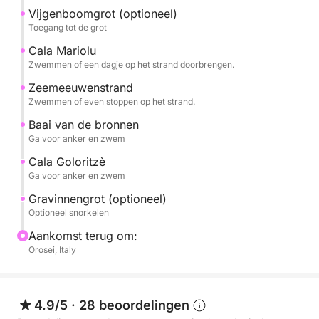
Vijgenboomgrot (optioneel)
Toegang tot de grot
CALA MARIOLU, bekend om de kleur van het water
en het witte zandstrand.
Cala Mariolu
Zwemmen of een dagje op het strand doorbrengen.
CALA GOLORITZÈ, de onbetwiste parel van de baai,
Zeemeeuwenstrand
verkozen tot 's werelds beste strand van 2025.
Zwemmen of even stoppen op het strand.
Baai van de bronnen
CALA BIRIALA, een intieme en zeer pittoreske baai.
Ga voor anker en zwem
Cala Goloritzè
CALA DELLE SORGENTI, met zijn turquoise water en
Ga voor anker en zwem
het strand voor verliefden, bestaande uit bolvormige
Gravinnengrot (optioneel)
marmeren kiezels.
Optioneel snorkelen
Aankomst terug om:
En ook de Poelen van Venus, Cala Sisine, Cala Ziu
Orosei, Italy
Santoru,
GROTTA DEL FICO (te voet bereikbaar en optioneel)
4.9/5
·
28 beoordelingen