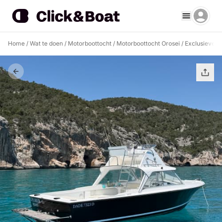
Home
/
Wat te doen
/
Motorboottocht
/
Motorboottocht Orosei
/
Exclusieve b