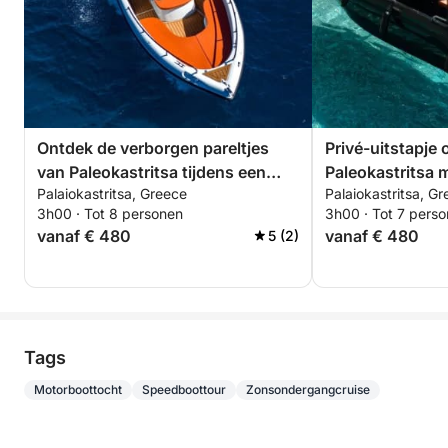
Ontdek de verborgen pareltjes
Privé-uitstapje 
van Paleokastritsa tijdens een
Paleokastritsa 
Palaiokastritsa, Greece
Palaiokastritsa, G
privéboottocht.
3h00 · Tot 8 personen
3h00 · Tot 7 pers
vanaf € 480
vanaf € 480
5 (2)
Tags
Motorboottocht
Speedboottour
Zonsondergangcruise