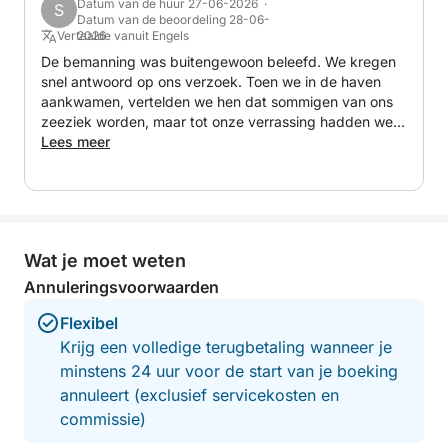
Datum van de huur 27-06-2026 ·
S
Datum van de beoordeling 28-06-
Vertaalde vanuit Engels
2026
De bemanning was buitengewoon beleefd. We kregen
snel antwoord op ons verzoek. Toen we in de haven
aankwamen, vertelden we hen dat sommigen van ons
zeeziek worden, maar tot onze verrassing hadden we
deze keer geen klachten. Dat bewijst alleen maar hoe
Lees meer
goed zij en de boot zijn. De hele ervaring was
fantastisch; we hebben zelfs een paar stranden gezien
die niet in het reisschema stonden. Geweldige ervaring
en geweldige service!
Wat je moet weten
Annuleringsvoorwaarden
Flexibel
Krijg een volledige terugbetaling wanneer je
minstens 24 uur voor de start van je boeking
annuleert (exclusief servicekosten en
commissie)