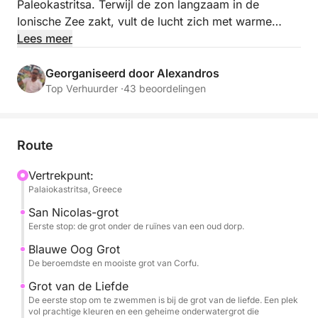
Paleokastritsa. Terwijl de zon langzaam in de
Ionische Zee zakt, vult de lucht zich met warme
tinten goud, oranje en roze, die prachtig
Lees meer
weerspiegelen in het kristalheldere water. Glij langs
indrukwekkende kliffen, verborgen grotten en
Georganiseerd door Alexandros
afgelegen baaien en geniet van het rustige ritme van
Top Verhuurder ·
43 beoordelingen
de zee en het adembenemende natuurlandschap.
Deze onvergetelijke boottocht bij zonsondergang
biedt de perfecte combinatie van ontspanning,
Route
romantiek en ontzagwekkende uitzichten: een
werkelijk memorabele manier om een van de meest
Vertrekpunt:
Palaiokastritsa, Greece
iconische plekken van Corfu te ontdekken.
San Nicolas-grot
Eerste stop: de grot onder de ruïnes van een oud dorp.
Blauwe Oog Grot
De beroemdste en mooiste grot van Corfu.
Grot van de Liefde
De eerste stop om te zwemmen is bij de grot van de liefde. Een plek
vol prachtige kleuren en een geheime onderwatergrot die