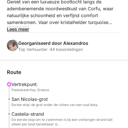
Geniet van een luxueuze boottocht langs de
adembenemende noordwestkust van Corfu, waar
natuurlijke schoonheid en verfijnd comfort
samenkomen. Vaar over kristalhelder turquoise
water, langs indrukwekkende kliffen, gouden
Lees meer
stranden en afgelegen baaien die alleen over zee
bereikbaar zijn. Ontspan in stijl aan boord en geniet
Georganiseerd door Alexandros
van de zachte zeebries, panoramische uitzichten en
Top Verhuurder ·
44 beoordelingen
een gevoel van absolute privacy en rust. Deze
exclusieve reis biedt een verheven manier om de
meest ongerepte kustlijn van Corfu te verkennen:
Route
perfect voor wie op zoek is naar elegantie,
ontspanning en onvergetelijke momenten op de
Vertrekpunt:
Palaiokastritsa, Greece
Ionische Zee.
San Nicolas-grot
Eerste stop: de grot onder de ruïnes van een oud dorp.
Castelia-strand
De eerste stop om te zwemmen is bij een verborgen strand dat
alleen per boot bereikbaar is.