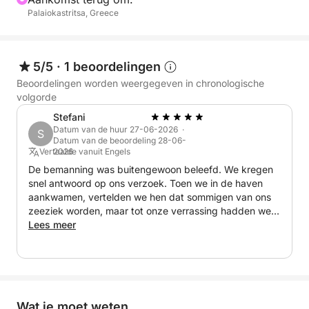
Palaiokastritsa, Greece
5/5
·
1 beoordelingen
Beoordelingen worden weergegeven in chronologische
volgorde
Stefani
Datum van de huur 27-06-2026 ·
S
Datum van de beoordeling 28-06-
Vertaalde vanuit Engels
2026
De bemanning was buitengewoon beleefd. We kregen
snel antwoord op ons verzoek. Toen we in de haven
aankwamen, vertelden we hen dat sommigen van ons
zeeziek worden, maar tot onze verrassing hadden we
deze keer geen klachten. Dat bewijst alleen maar hoe
Lees meer
goed zij en de boot zijn. De hele ervaring was
fantastisch; we hebben zelfs een paar stranden gezien
die niet in het reisschema stonden. Geweldige ervaring
en geweldige service!
Wat je moet weten