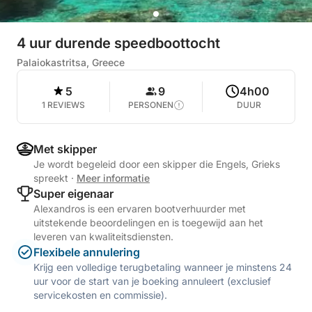
4 uur durende speedboottocht
Palaiokastritsa, Greece
5
9
4h00
1 REVIEWS
PERSONEN
DUUR
Met skipper
Je wordt begeleid door een skipper die Engels, Grieks
spreekt
·
Meer informatie
Super eigenaar
Alexandros is een ervaren bootverhuurder met
uitstekende beoordelingen en is toegewijd aan het
leveren van kwaliteitsdiensten.
Flexibele annulering
Krijg een volledige terugbetaling wanneer je minstens 24
uur voor de start van je boeking annuleert (exclusief
servicekosten en commissie).