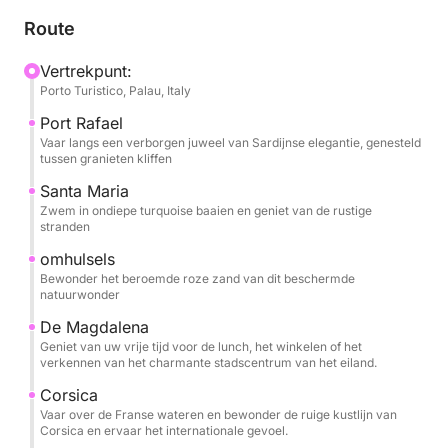
We beginnen in Palau en varen richting het elegante
Route
en exclusieve Porto Rafael, een kustjuweel
verscholen tussen de granieten kliffen. Van daaruit
Vertrekpunt:
Porto Turistico, Palau, Italy
varen we naar het kalme, turquoise water van Santa
Maria. De reis gaat verder naar het legendarische
Port Rafael
Budelli, de thuisbasis van het beroemde Spiaggia
Vaar langs een verborgen juweel van Sardijnse elegantie, genesteld
tussen granieten kliffen
Rosa (Roze Strand) – een beschermd, buitenaards
stukje kustlijn dat bekend staat om zijn delicate roze
Santa Maria
Zwem in ondiepe turquoise baaien en geniet van de rustige
tinten en ongerepte schoonheid.
stranden
omhulsels
's Middags meren we aan in La Maddalena, waar u
Bewonder het beroemde roze zand van dit beschermde
vrije tijd heeft om de charmante haven van Cala
natuurwonder
Gavetta te verkennen. Geniet van een ontspannen
De Magdalena
lunch, koop lokaal handwerk of maak een wandeling
Geniet van uw vrije tijd voor de lunch, het winkelen of het
door de kleurrijke straten van dit levendige
verkennen van het charmante stadscentrum van het eiland.
eilandstadje. 's Middags bezoeken we het dromerige
Corsica
Cala Corsara op Spargi, perfect voor een laatste
Vaar over de Franse wateren en bewonder de ruige kustlijn van
duik in het heldere, smaragdgroene water.
Corsica en ervaar het internationale gevoel.