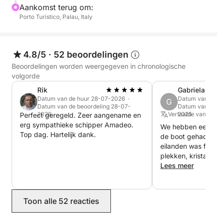
Aankomst terug om:
Maar het avontuur houdt daar niet op: we steken het
Porto Turistico, Palau, Italy
water over naar Corsica, vangen een glimp op van
de unieke kustlijn en voelen de sensatie van het
betreden van een ander land aan zee. Na een dag
4.8/5
·
52 beoordelingen
vol verwondering keren we terug naar de jachthaven
Beoordelingen worden weergegeven in chronologische
van Palau.
volgorde
Rik
Gabriela
Datum van de huur 28-07-2026 ·
Datum van de
G
Datum van de beoordeling 28-07-
Datum van de 
2026
Vertaalde vanuit 
2025
Perfect geregeld. Zeer aangename en
erg sympathieke schipper Amadeo.
We hebben een fa
Top dag. Hartelijk dank.
de boot gehad! D
eilanden was fant
plekken, kristalhe
adembenemende u
Lees meer
eiland Maddalena
hoogtepunt, en 
aardig en behulp
Toon alle 52 reacties
ervaring die we v