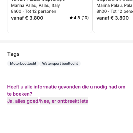
Marina Palau, Palau, Italy
Marina Palau, Palau
Maddalena, Spargi en Budelli
8h00 · Tot 12 personen
8h00 · Tot 12 per
vanaf € 3.800
vanaf € 3.800
4.8 (10)
Tags
Motorboottocht
Watersport boottocht
Heeft u alle informatie gevonden die u nodig had om
te boeken?
Ja, alles goed
/
Nee, er ontbreekt iets