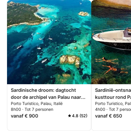
Sardinische droom: dagtocht
Sardinië-ontsna
door de archipel van Palau naar
kusttour rond P
Porto Turistico, Palau, Italië
Porto Turistico, Pal
Budelli
8h00 · Tot 7 personen
4h00 · Tot 7 pers
vanaf € 900
vanaf € 650
4.8 (52)