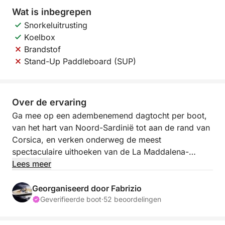
Wat is inbegrepen
Snorkeluitrusting
Koelbox
Brandstof
Stand-Up Paddleboard (SUP)
Over de ervaring
Ga mee op een adembenemend dagtocht per boot,
van het hart van Noord-Sardinië tot aan de rand van
Corsica, en verken onderweg de meest
spectaculaire uithoeken van de La Maddalena-
archipel. Met kristalhelder water, iconische stranden,
Lees meer
charmante kustplaatsjes en zelfs een
grensoverschrijdende ervaring biedt deze tour de
Georganiseerd door Fabrizio
perfecte mix van natuur, ontdekking en mediterrane
Geverifieerde boot
·
52 beoordelingen
magie.