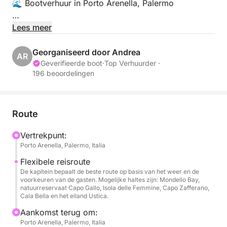
🌊 Bootverhuur in Porto Arenella, Palermo
📍 Locatie:
Lees meer
Porto Arenella - Molo Foraneo Scalo Nuovo, Piazza
Tonnara, Palermo 90142
Georganiseerd door Andrea
AR
Geverifieerde boot
·
Top Verhuurder ·
196 beoordelingen
👥 Maximale capaciteit: 8 personen
🛠️ Voorzieningen:
• Bluetooth voor muziek en communicatie
Route
• Comfortabele stoelen
Vertrekpunt:
• Zonnescherm
Porto Arenella, Palermo, Italia
• Zwemtrap
• Veiligheidsuitrusting, inclusief reddingsvesten
Flexibele reisroute
De kapitein bepaalt de beste route op basis van het weer en de
voorkeuren van de gasten. Mogelijke haltes zijn: Mondello Bay,
🌅 Ontdek de prachtige wateren van Palermo; Hier
natuurreservaat Capo Gallo, Isola delle Femmine, Capo Zafferano,
Cala Bella en het eiland Ustica.
zijn enkele hoogtepunten binnen een straal van 5
km:
Aankomst terug om:
Porto Arenella, Palermo, Italia