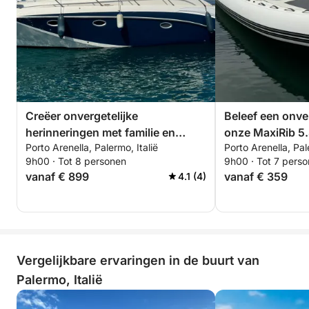
✔ Hele dag
✔ Halve dag (ochtend of middag)
⛽ Brandstofkosten:
Onze gasten besteden doorgaans tussen de 20 en
50 euro aan benzine. Voor uw gemak is er een
tankstation in de jachthaven.
Creëer onvergetelijke
Beleef een onve
herinneringen met familie en
onze MaxiRib 5.
Boek nu en beleef een onvergetelijke dag op het
Porto Arenella, Palermo, Italië
Porto Arenella, Pal
vrienden tijdens een fantastische
uitgerust met al
water met onze zwarte Almarine 5.85 MaxiRib,
9h00 · Tot 8 personen
9h00 · Tot 7 pers
dag aan boord van onze Prinz 33
heeft voor een 
uitgerust met alles wat u nodig heeft voor het
vanaf € 899
vanaf € 359
4.1 (4)
Open!
het water!
perfecte zeilavontuur! 🌊
Vergelijkbare ervaringen in de buurt van
Palermo, Italië