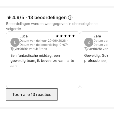
📍 Natuurreservaat Capo Gallo: Zwem en snorkel
langs de adembenemende rotsachtige kustlijn.
4.9/5
·
13 beoordelingen
📍 Isola delle Femmine: Bezoek dit nabijgelegen
Beoordelingen worden weergegeven in chronologische
eiland voor kristalhelder water en pittoreske
volgorde
uitzichten.
Luca
Zara
Datum van de huur 29-06-2026 ·
Datum van de
L
Z
Datum van de beoordeling 10-07-
Datum van de 
📍 Caletta Bella: Bezoek dit verborgen juweeltje
Vertaalde vanuit Frans
2026
Vertaalde vanuit 
2025
voor een magische ervaring, zowel van binnen als
Een fantastische middag, een
Geweldig, Guisepp
van buiten.
geweldig team, ik beveel ze van harte
professioneel, wi
aan.
🎉 Activiteiten:
🚤 Kustcruise – Geniet van een ontspannende tocht
langs de prachtige landschappen van de kust van
Toon alle 13 reacties
Palermo, met stops bij de aangeboden stranden.
🤿 Snorkelen en zwemmen – Ontdek het levendige
onderwaterleven van Capo Gallo.