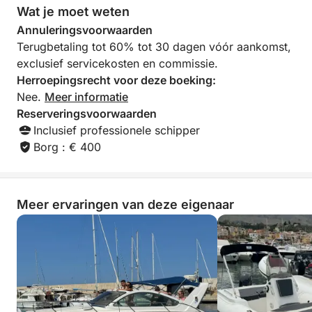
Wat je moet weten
Annuleringsvoorwaarden
🏖️ Dagtocht naar Mondello Beach – Zonnebaden en
Terugbetaling tot 60% tot 30 dagen vóór aankomst,
lunchen aan zee.
exclusief servicekosten en commissie.
Herroepingsrecht voor deze boeking:
☕ Gratis lekkernijen aan boord: Geniet tijdens uw
Nee.
Meer informatie
excursie van gratis croissants en koffie aan boord!
Reserveringsvoorwaarden
🍩☕
Inclusief professionele schipper
Borg : € 400
🚗 Transferservice:
Wij bieden transfers van en naar de haven voor
maximaal 8 personen binnen een straal van 5 km.
Meer ervaringen van deze eigenaar
⚓ Skipper huren:
Verrijk uw vaarervaring door een professionele
skipper in te huren. Ontspan en geniet zorgeloos van
uw tijd op het water.
⏳ Huurmogelijkheden: