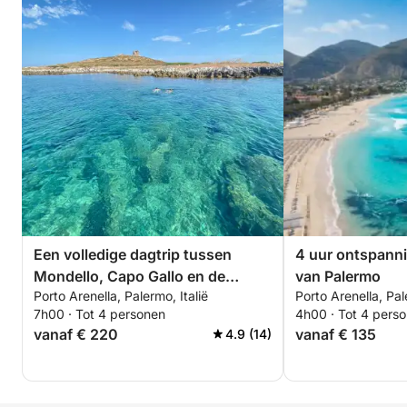
Een volledige dagtrip tussen
4 uur ontspanni
Mondello, Capo Gallo en de
van Palermo
Porto Arenella, Palermo, Italië
Porto Arenella, Pal
Oliegrot.
7h00 · Tot 4 personen
4h00 · Tot 4 pers
vanaf € 220
vanaf € 135
4.9 (14)