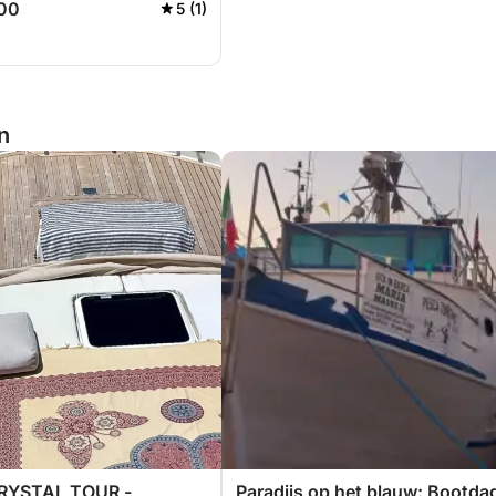
700
5 (1)
n
RYSTAL TOUR -
Paradijs op het blauw: Bootda