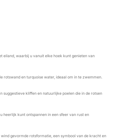
id om de ongerepte schoonheid van Ponza te
emdste stranden, in een sfeer van totale
begeleidt je tijdens deze reis en staat klaar
nd te delen, voor een onvergetelijke en
 eiland, waarbij u vanuit elke hoek kunt genieten van
ile rotswand en turquoise water, ideaal om in te zwemmen.
n suggestieve kliffen en natuurlijke poelen die in de rotsen
u heerlijk kunt ontspannen in een sfeer van rust en
e wind gevormde rotsformatie, een symbool van de kracht en