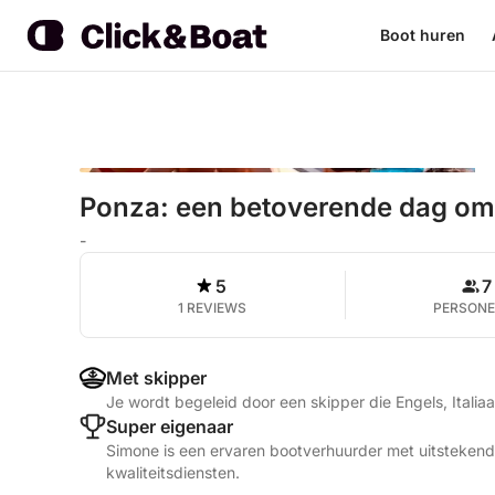
Boot huren
Ponza: een betoverende dag om 
-
5
7
1 REVIEWS
PERSON
Met skipper
Je wordt begeleid door een skipper die Engels, Italia
Super eigenaar
Simone is een ervaren bootverhuurder met uitstekend
kwaliteitsdiensten.