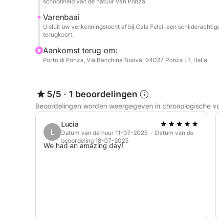
schoonheid van de natuur van Ponza.
Varenbaai
U sluit uw verkenningstocht af bij Cala Felci, een schilderachtig
terugkeert.
Aankomst terug om:
Porto di Ponza, Via Banchina Nuova, 04027 Ponza LT, Italia
5/5
·
1 beoordelingen
Beoordelingen worden weergegeven in chronologische v
Lucia
L
Datum van de huur 11-07-2025 · Datum van de
beoordeling 18-07-2025
We had an amazing day!