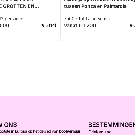
E GROTTEN EN
tussen Ponza en Palmarola
-
S WATER"
 12 personen
7h00 · Tot 12 personen
.500
vanaf € 1.200
5 (14)
W ONS
BESTEMMINGE
rootste in Europa op het gebied van
bootverhuur
Griekenland