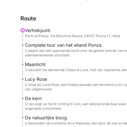
bereikbaar zijn. Elke stop biedt je de gelegenhe
bewonderen, van de natuurlijke bogen tot de bero
Route
ontspanning en plezier. Een deskundige bemanning 
om verhalen en wetenswaardigheden over het eila
Vertrekpunt:
zorgeloze ervaring.
Porto di Ponza, Via Banchina Nuova, 04027 Ponza LT, Italia
Complete tour van het eiland Ponza
U begint aan een spannende tocht over de gehele omtrek van het
adembenemende uitzichten.
Maanlicht
U bezoekt het beroemde Chiaia di Luna, met zijn imposante ste
Lucy Rose
U stopt bij Lucia Rosa, een hoekje paradijs dat beroemd is om zij
zijn uitgehouwen
De kern
U vervolgt uw tocht richting Il Core, een betoverende baai waar 
ongerepte schoonheid.
De natuurlijke boog
U bewondert de iconische Arco Naturale, een door de zee en d