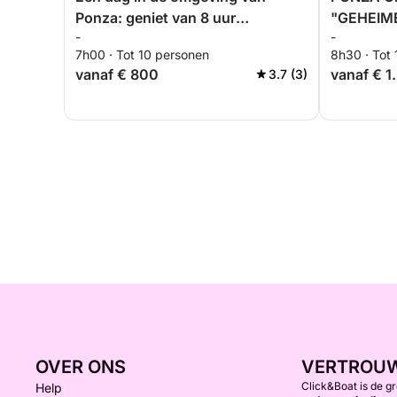
Ponza: geniet van 8 uur
"GEHEIM
-
-
verkenning aan boord van een
TURKOOI
7h00 · Tot 10 personen
8h30 · Tot
motorboot.
vanaf € 800
vanaf € 1
3.7 (3)
OVER ONS
VERTROU
Click&Boat is de g
Help