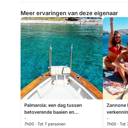
Meer ervaringen van deze eigenaar
Palmarola: een dag tussen
Zannone I
betoverende baaien en
verkenni
-
-
majestueuze Faraglioni
panorama
7h00 · Tot 7 personen
7h00 · Tot