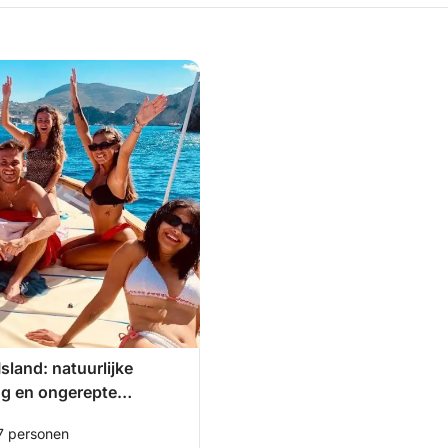
sland: natuurlijke
ng en ongerepte
's
 7 personen