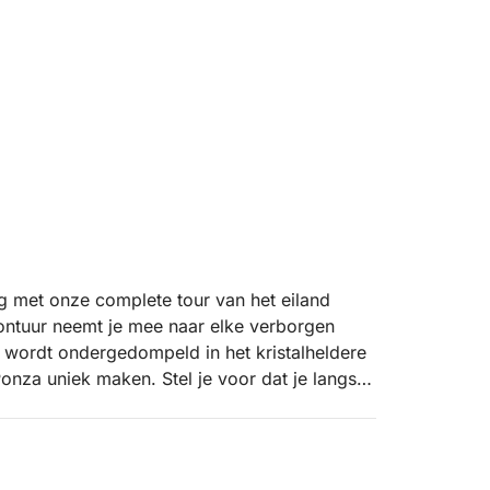
g met onze complete tour van het eiland
vontuur neemt je mee naar elke verborgen
g wordt ondergedompeld in het kristalheldere
za uniek maken. Stel je voor dat je langs
natuur onvergetelijke taferelen heeft
ten en inhammen met smaragdgroen water.
nd in al zijn pracht willen ontdekken, met
te ontspannen in baaien die alleen via de zee