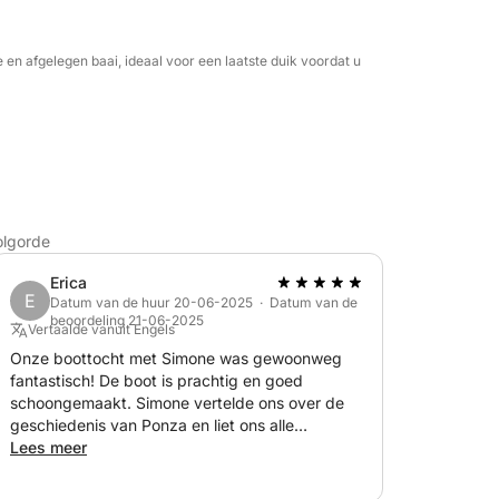
e en afgelegen baai, ideaal voor een laatste duik voordat u
olgorde
Erica
E
Datum van de huur 20-06-2025 · Datum van de
beoordeling 21-06-2025
Vertaalde vanuit Engels
Onze boottocht met Simone was gewoonweg
fantastisch! De boot is prachtig en goed
schoongemaakt. Simone vertelde ons over de
geschiedenis van Ponza en liet ons alle
verborgen pareltjes van het eiland zien - hij nam
Lees meer
zelfs de tijd om ons elke hoek van bepaalde
rotsformaties te laten zien! We hebben een