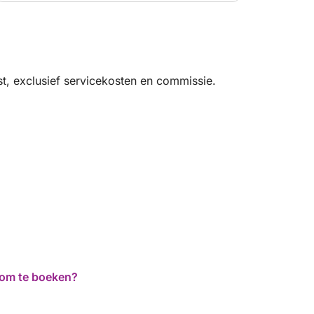
geweldige ervaring gehad en kunnen het van
harte aanbevelen!
t, exclusief servicekosten en commissie.
d om te boeken?