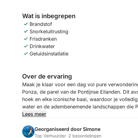
Wat is inbegrepen
Brandstof
Snorkeluitrusting
Frisdranken
Drinkwater
Geluidsinstallatie
Over de ervaring
Maak je klaar voor een dag vol pure verwonderin
Ponza, de parel van de Pontijnse Eilanden. Dit a
hoek en elke iconische baai, waardoor je volledi
water en de adembenemende landschappen die Pon
een grillige, zonovergoten kustlijn vaart, waar de 
Lees meer
geschilderd met witte kliffen, mysterieuze grot
Deze tour is ontworpen voor diegenen die het eila
Georganiseerd door Simone
talloze mogelijkheden om te duiken, snorkelen en 
Top Verhuurder ·
2 beoordelingen