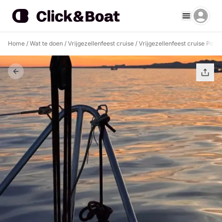
Home
/
Wat te doen
/
Vrijgezellenfeest cruise
/
Vrijgezellenfeest cruise Port