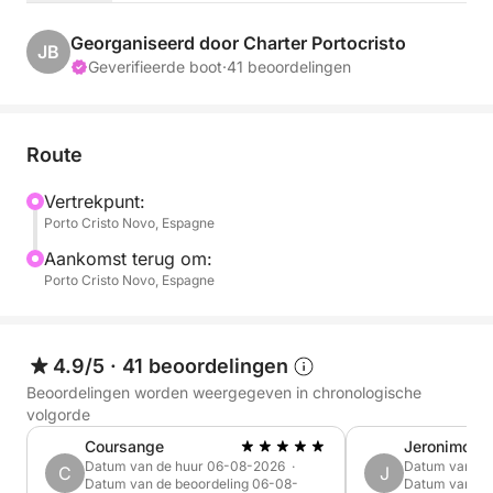
van de dag.
Georganiseerd door Charter Portocristo
JB
Bewonder de roze en oranje kleuren van de lucht, de
Geverifieerde boot
·
41 beoordelingen
gouden reflecties op het water en de rust van een
kalme zee bij zonsondergang. Paddleboarden,
snorkelen, snacks aan boord... alles wat u nodig
Route
heeft voor een perfecte dag!
Vertrekpunt:
Porto Cristo Novo, Espagne
Aan boord: onbeperkt drankjes, lokale snacks en
watersportuitrusting. Wij zorgen voor alles; u hoeft
Aankomst terug om:
alleen maar te genieten.
Porto Cristo Novo, Espagne
Creëer een magische herinnering aan de kust van
Mallorca. Boek uw plek voor een onvergetelijke
4.9/5
·
41 beoordelingen
zeiltocht bij zonsondergang!
Beoordelingen worden weergegeven in chronologische
volgorde
Coursange
Jeronimo
Datum van de huur 06-08-2026 ·
Datum van de
C
J
Datum van de beoordeling 06-08-
Datum van de