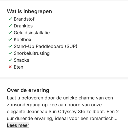
Wat is inbegrepen
Brandstof
Drankjes
Geluidsinstallatie
Koelbox
Stand-Up Paddleboard (SUP)
Snorkeluitrusting
Snacks
Eten
Over de ervaring
Laat u betoveren door de unieke charme van een
zonsondergang op zee aan boord van onze
elegante Jeanneau Sun Odyssey 36i zeilboot. Een 2
uur durende ervaring, ideaal voor een romantisch
moment, een intieme viering of een rustige afsluiting
Lees meer