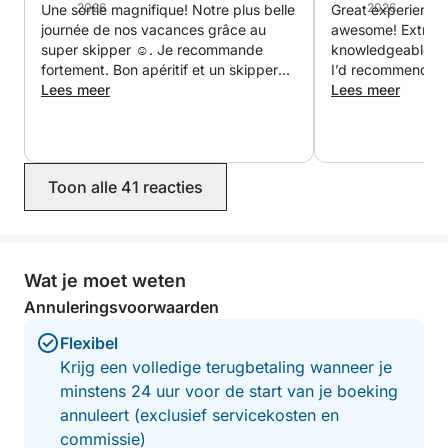
2026
2026
Une sortie magnifique! Notre plus belle
Great experience
journée de nos vacances grâce au
awesome! Extreme
super skipper ☺️. Je recommande
knowledgeable an
fortement. Bon apéritif et un skipper
I’d recommend thi
d’une grande gentillesse et très
Lees meer
to charter with th
Lees meer
agréable. Nous reviendrons 🥰. Merci
pour cette belle découverte de cette
magnifique île.
Toon alle 41 reacties
Wat je moet weten
Annuleringsvoorwaarden
Flexibel
Krijg een volledige terugbetaling wanneer je
minstens 24 uur voor de start van je boeking
annuleert (exclusief servicekosten en
commissie)