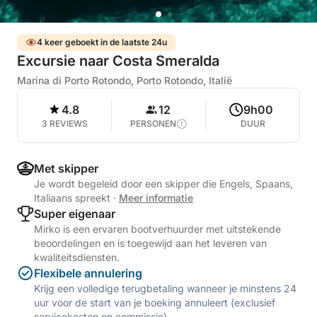
4 keer geboekt in de laatste 24u
Excursie naar Costa Smeralda
Marina di Porto Rotondo, Porto Rotondo, Italië
4.8
12
9h00
3 REVIEWS
PERSONEN
DUUR
Met skipper
Je wordt begeleid door een skipper die Engels, Spaans,
Italiaans spreekt
·
Meer informatie
Super eigenaar
Mirko is een ervaren bootverhuurder met uitstekende
beoordelingen en is toegewijd aan het leveren van
kwaliteitsdiensten.
Flexibele annulering
Krijg een volledige terugbetaling wanneer je minstens 24
uur voor de start van je boeking annuleert (exclusief
servicekosten en commissie).