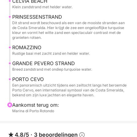
CELVIA BEACH
Capriccioli, beroemd om zijn gladde, door de wind
Klein zandstrand met helder water.
gevormde rotsen en smaragdgroen water, waardoor
PRINSESSENSTRAND
dit een van de meest gefotografeerde plekken in de
Dit strand wordt beschouwd als een van de mooiste stranden aan
de Costa Smeralda. Hier krijgt de zee een ongelooflijke turquoise
omgeving is.
kleur en vormt het witte zand een spectaculair contrast met de
granieten rotsen.
Direct daarna komt u het bijzondere Elephant Beach
ROMAZZINO
tegen, bekend om zijn opvallende rotsformatie die
Rustige baai met zacht zand en helder water.
lijkt op een olifant die uitkijkt over de zee.
GRANDE PEVERO STRAND
Breed zandstrand met ondiep turquoise water.
De zeiltocht gaat verder naar de beroemde Cala di
PORTO CEVO
Volpe, een van de meest elegante baaien van
Een panoramisch uitzicht tijdens een zeiltocht langs het beroemde
Sardinië. Het kalme water en het landschap
Porto Cervo, een internationaal symbool van de Costa Smeralda,
omgeven door luxe villa's creëren een exclusieve
bekend om zijn luxe jachten en elegante haven.
sfeer die typisch is voor de Costa Smeralda.
Aankomst terug om:
Marina di Porto Rotondo
Een andere verborgen parel is het kleine Spiaggia
Celvia, een zandstrand met kristalhelder water en
een bleke zeebodem die zorgt voor een ongelooflijk
4.8/5
·
3 beoordelingen