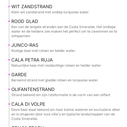
charmante Spiaggia Rena Bianca, een strand met
WIT ZANDSTRAND
licht zand dat wordt omspoeld door ondiep,
Klein wit zandstrand met ondiep turquoise water.
turquoise water dat spectaculaire kleuren creëert.
ROOD GLAD
Een van de langste stranden aan de Costa Smeralda. Het ondiepe
De reis gaat verder naar Liscia Ruja, een van de
water en de heldere zee maken het perfect om te zwemmen en te
ontspannen.
langste en beroemdste stranden van de Costa
Smeralda. Hier creëren het ondiepe water en de
JUNCO-RAS
Rustige baai met rotsen en helder water.
kristalheldere zee de perfecte omgeving om te
zwemmen en te ontspannen in de zon.
CALA PETRA RUJA
Natuurlijke baai met roodachtige rotsen en helder water.
Iets verderop opent zich de rustige baai van Razza
GARDE
di Junco, waar granieten rotsen en helder water een
Beroemd strand met gladde rotsen en turquoise water.
pittoresk en ongerept natuurlijk decor vormen.
OLIFANTENSTRAND
Strand bekend om zijn rotsformatie in de vorm van een olifant
De kust blijft verrassen met Cala Petra Ruja, een
CALA DI VOLPE
natuurlijke baai omgeven door roodachtige rotsen
Deze baai staat bekend om haar kalme wateren en exclusieve sfeer
die contrasteren met de heldere, turquoise zee.
en is omgeven door luxe villa's en typische landschappen van de
Costa Smeralda.
Een van de populairste stops is het prachtige