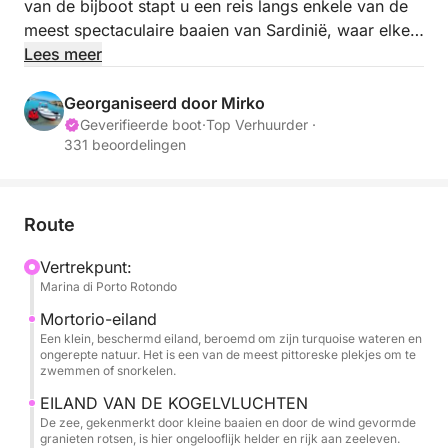
van de bijboot stapt u een reis langs enkele van de
meest spectaculaire baaien van Sardinië, waar elke
stop een nieuw paradijselijk plekje onthult.
Lees meer
De eerste bestemming is het prachtige Isola di
Georganiseerd door Mirko
Mortorio, een klein beschermd eiland dat bekend
Geverifieerde boot
·
Top Verhuurder ·
331 beoordelingen
staat om zijn turquoise water en ongerepte natuur.
De zee is hier zo helder dat het lijkt op een natuurlijk
zwembad, waardoor het een van de mooiste
plekken is om voor het eerst te zwemmen of te
Route
snorkelen.
Vertrekpunt:
Marina di Porto Rotondo
Niet ver daarvandaan ligt het pittoreske Isola di
Soffi, gekenmerkt door kleine, verborgen baaien en
Mortorio-eiland
Een klein, beschermd eiland, beroemd om zijn turquoise wateren en
door de wind gevormde granieten rotsen. Het water
ongerepte natuur. Het is een van de meest pittoreske plekjes om te
is ongelooflijk transparant en rijk aan zeeleven,
zwemmen of snorkelen.
perfect voor een ontspannende pauze.
EILAND VAN DE KOGELVLUCHTEN
De zee, gekenmerkt door kleine baaien en door de wind gevormde
Varend langs de kust bereikt u het kleine en
granieten rotsen, is hier ongelooflijk helder en rijk aan zeeleven.