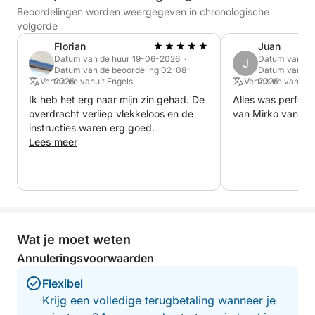
lichtspel.
Beoordelingen worden weergegeven in chronologische
volgorde
Een van de meest iconische stops van de tour is het
Florian
Juan
adembenemende Spiaggia del Principe, dat wordt
Datum van de huur 19-06-2026 ·
Datum van de
J
beschouwd als een van de mooiste stranden van
Datum van de beoordeling 02-08-
Datum van de
Vertaalde vanuit Engels
2026
Vertaalde vanuit
2026
Sardinië. Hier vormen het witte zand en de turquoise
Ik heb het erg naar mijn zin gehad. De
Alles was perfect!
zee een werkelijk spectaculair decor.
overdracht verliep vlekkeloos en de
van Mirko van har
instructies waren erg goed.
Vervolgens varen we verder naar de rustige baai van
Lees meer
Romazzino, beroemd om zijn zachte zand en
ongelooflijk heldere zee.
Een andere onmisbare stop is het prachtige Spiaggia
del Grande Pevero, een lang strand met licht zand
Wat je moet weten
en ondiep turquoise water, perfect om te zwemmen
en te ontspannen.
Annuleringsvoorwaarden
Flexibel
De tour eindigt met een panoramische vaartocht
Krijg een volledige terugbetaling wanneer je
langs de beroemde Porto Cervo, een internationaal