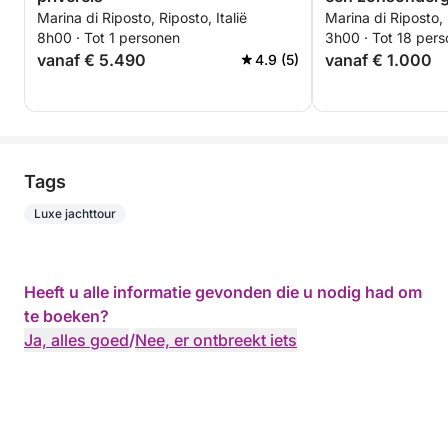
Marina di Riposto, Riposto, Italië
Marina di Riposto, 
baai van Taorm
8h00 · Tot 1 personen
3h00 · Tot 18 per
vanaf € 5.490
vanaf € 1.000
4.9 (5)
Tags
Luxe jachttour
Heeft u alle informatie gevonden die u nodig had om
te boeken?
Ja, alles goed
/
Nee, er ontbreekt iets