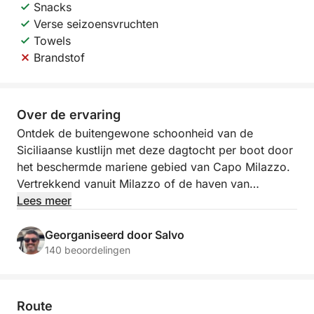
Snacks
Verse seizoensvruchten
Towels
Brandstof
Over de ervaring
Ontdek de buitengewone schoonheid van de
Siciliaanse kustlijn met deze dagtocht per boot door
het beschermde mariene gebied van Capo Milazzo.
Vertrekkend vanuit Milazzo of de haven van
Poseidon, biedt deze cruise een unieke kans om
Lees meer
verborgen baaien, fascinerende rotsformaties en
kristalhelder water te verkennen langs een van de
Georganiseerd door Salvo
meest pittoreske kuststroken van het eiland.
140 beoordelingen
Het avontuur begint wanneer de boot richting Croce
di Mare vaart, langs de spectaculaire kliffen van
Route