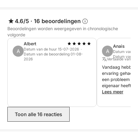
4.6/5
·
16 beoordelingen
Beoordelingen worden weergegeven in chronologische
volgorde
Albert
Anais
Datum van de huur 15-07-2026 ·
A
A
Datum van de
Datum van de beoordeling 01-08-
Datum van de
2026
Vertaalde vanuit
Vandaag hebben w
ervaring gehad. 
een probleem met
eigenaar heeft er
het direct op te 
Lees meer
andere dag konde
het van harte aan
Toon alle 16 reacties