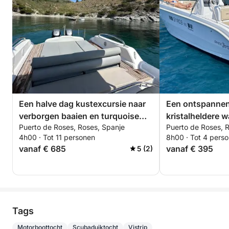
Een halve dag kustexcursie naar
Een ontspannen 
verborgen baaien en turquoise
kristalheldere 
Puerto de Roses, Roses, Spanje
Puerto de Roses, 
wateren
Brava.
4h00 · Tot 11 personen
8h00 · Tot 4 pers
vanaf € 685
vanaf € 395
5 (2)
Tags
Motorboottocht
Scubaduiktocht
Vistrip